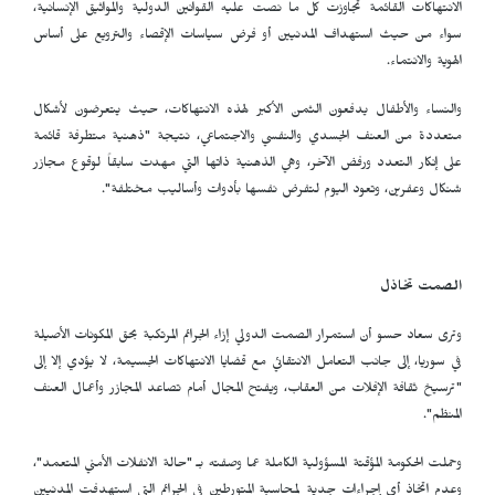
الانتهاكات القائمة تجاوزت كل ما نصت عليه القوانين الدولية والمواثيق الإنسانية،
سواء من حيث استهداف المدنيين أو فرض سياسات الإقصاء والترويع على أساس
الهوية والانتماء.
والنساء والأطفال يدفعون الثمن الأكبر لهذه الانتهاكات، حيث يتعرضون لأشكال
متعددة من العنف الجسدي والنفسي والاجتماعي، نتيجة "ذهنية متطرفة قائمة
على إنكار التعدد ورفض الآخر، وهي الذهنية ذاتها التي مهدت سابقاً لوقوع مجازر
شنكال وعفرين، وتعود اليوم لتفرض نفسها بأدوات وأساليب مختلفة".
الصمت تخاذل
وترى سعاد حسو أن استمرار الصمت الدولي إزاء الجرائم المرتكبة بحق المكونات الأصيلة
في سوريا، إلى جانب التعامل الانتقائي مع قضايا الانتهاكات الجسيمة، لا يؤدي إلا إلى
"ترسيخ ثقافة الإفلات من العقاب، ويفتح المجال أمام تصاعد المجازر وأعمال العنف
المنظم".
وحملت الحكومة المؤقتة المسؤولية الكاملة عما وصفته بـ "حالة الانفلات الأمني المتعمد"،
وعدم اتخاذ أي إجراءات جدية لمحاسبة المتورطين في الجرائم التي استهدفت المدنيين