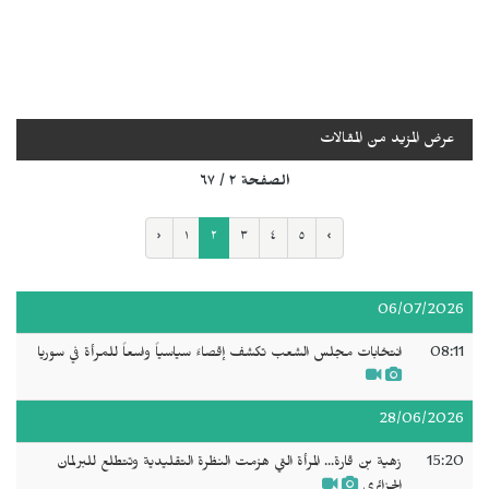
عرض المزيد من المقالات
الصفحة ٢ / ٦٧
‹
١
٢
٣
٤
٥
›
06/07/2026
08:11
انتخابات مجلس الشعب تكشف إقصاءً سياسياً واسعاً للمرأة في سوريا
28/06/2026
15:20
زهية بن قارة... المرأة التي هزمت النظرة التقليدية وتتطلع للبرلمان
الجزائري