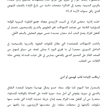
قامشلو ـ
ترتكب الجرائم في سوريا على مرأى العالم، وتستهدف المدنيين ودور العبادة
والرموز الدينية، وتعيد إلى الذاكرة صفحات دامية من تاريخ الإبادة والعنف المنهجي
الذي رافق سنوات الأزمة الـ 15.
حملت إدارية مجلس المرأة في البيت الإيزيدي
سعاد حسو
الحكومة السورية المؤقتة
المسؤولية الكاملة عن تصاعد الانتهاكات بحق العلويين والدروز والمسيحيين، باعتبار أن
تجاهل الجرائم يفتح الباب أمام مجازر جديدة تمس جوهر التعايش والسلم الأهلي.
وأدانت الانتهاكات المتصاعدة التي تطال المكونات العلوية والدرزية والمسيحية في
الداخل السوري، معتبرةً أن ما يجري اليوم لا يمكن فصله عن سياقٍ ممنهج من
العنف القائم على التمييز الديني والمذهبي، يمارس في ظل غياب المساءلة وتفشي حالة
الإفلات من العقاب.
ارتكاب الإبادة قاب قوسين أو أدنى
واستمرار هذا النهج كما تؤكد سعاد حسو يشكل تهديداً وجودياً للتعدد الثقافي
والديني في سوريا، ويقوض أي أمل ببناء سوريا قائمة على العدالة والمواطنة المتساوية،
محذرةً من أن تجاهل هذه الجرائم يعيد إنتاج شروط حدوث الإبادة التي عانت منها
مكونات بأكملها في محطات سابقة، وفي مقدمتها الإيزيديون، وما رافقها من