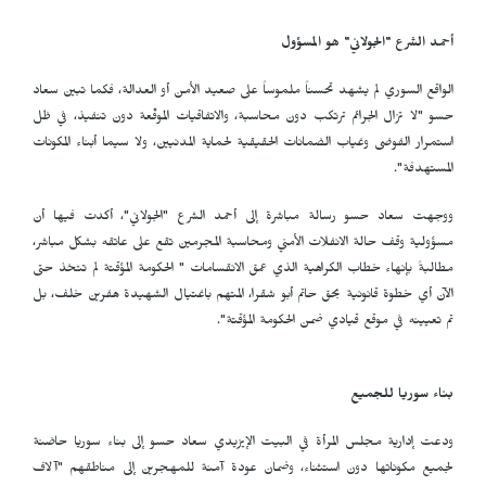
أحمد الشرع "الجولاني" هو المسؤول
الواقع السوري لم يشهد تحسناً ملموساً على صعيد الأمن أو العدالة، فكما تبين سعاد
حسو "لا تزال الجرائم ترتكب دون محاسبة، والاتفاقيات الموقّعة دون تنفيذ، في ظل
استمرار الفوضى وغياب الضمانات الحقيقية لحماية المدنيين، ولا سيما أبناء المكونات
المستهدفة".
ووجهت سعاد حسو رسالة مباشرة إلى أحمد الشرع "الجولاني"، أكدت فيها أن
مسؤولية وقف حالة الانفلات الأمني ومحاسبة المجرمين تقع على عاتقه بشكل مباشر،
مطالبةً بإنهاء خطاب الكراهية الذي عمق الانقسامات " الحكومة المؤقتة لم تتخذ حتى
الآن أي خطوة قانونية بحق حاتم أبو شقرا، المتهم باغتيال الشهيدة هفرين خلف، بل
تم تعيينه في موقع قيادي ضمن الحكومة المؤقتة".
بناء سوريا للجميع
ودعت إدارية مجلس المرأة في البيت الإيزيدي سعاد حسو إلى بناء سوريا حاضنة
لجميع مكوناتها دون استثناء، وضمان عودة آمنة للمهجرين إلى مناطقهم "آلاف