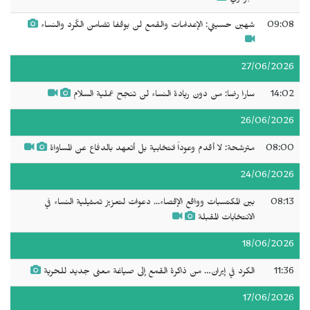
09:08
شهين حسيني: الإعدامات والقمع لن يوقفا تضامن الكُرد والنساء
27/06/2026
14:02
سارا رضا: من دون ريادة النساء لن تنجح عملية السلام
26/06/2026
08:00
مترشحة: لا أقدم وعوداً انتخابية بل أتعهد بالدفاع عن المساواة
24/06/2026
08:13
بين المكتسبات وواقع الإقصاء... دعوات لتعزيز تمثيلية النساء في
الانتخابات المقبلة
18/06/2026
11:36
الكرد في إيران… من ذاكرة القمع إلى صياغة معنى جديد للحرية
17/06/2026