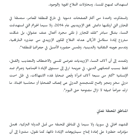
استهداف ممنهج للنساء ومحاولات اقتلاع الهوية والوجود.
واستذكرت واحدة من أكثر الصفحات دموية في تاريخ المنطقة المعاصر، متمثلةً في
المجازر التي ارتكبها داعش بحق الإيزيديين عام 2014، ولا سيما الجرائم التي استهدفت
النساء بشكل مباشر "تلك المجازر لم تكن مجرد أفعال عنف عشوائي، بل شكلت
مشروع إبادة متكامل الأركان هدفه اقتلاع المكون الإيزيدي من جذوره التاريخية،
وتدمير هويته الثقافية والدينية، وطمس حضوره الأصيل في جغرافيا المنطقة".
ولفتت إلى أن آلاف النساء الإيزيديات تعرضن للسبي والاختطاف والتعذيب والقتل،
فقط بسبب انتمائهن الديني، في جريمة ترقى إلى مستوى الإبادة الجماعية وجرائم ضد
الإنسانية "أكثر من سبعة آلاف امرأة وقعن ضحايا لهذه الانتهاكات، في ظل صمت
دولي مخزٍ وعجز واضح للمجتمع الدولي عن إنصاف الضحايا أو محاسبة الجناة، ما
ترك جراحاً عميقة لا تزال مفتوحة حتى اليوم".
المناطق المحتلة تعاني
المشهد الحالي في سوريا، ولا سيما في المناطق المحتلة من قبل الدولة التركية، يحمل
مؤشرات خطيرة على إعادة إنتاج سيناريوهات الإبادة ذاتها، كما تقول، مشيرةً إلى أن