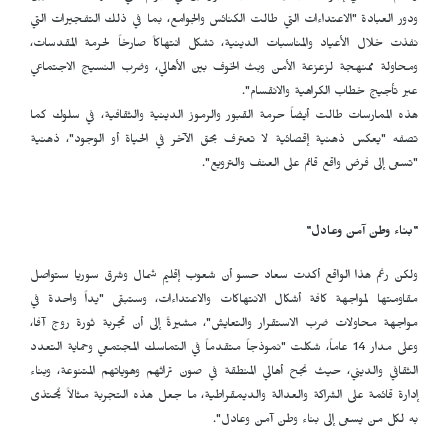
ودور العبادة "الاعتداءات التي طالت الكنائس والجوامع، بما في ذلك التفجيرات التي
نفذت خلال الأعياد والمناسبات الدينية، تشكل انتهاكاً صارخاً لحرمة المقدسات،
ومحاولة ممنهجة لزعزعة الأمن وبث الخوف بين الأهالي، وضرب النسيج الاجتماعي
عبر تأجيج خطاب الكراهية والانقسام".
هذه الممارسات طالت أيضاً حرمة القبور والرموز الدينية والثقافية، في سلوك كما
تصفه "يعكس ذهنية إقصائية لا تعترف بحق الآخر في الحياة أو الوجود"، ذهنية
"تسعى إلى فرض واقع قائم على العنف والترويع".
"بناء وطن آمن وعادل
"
ولكن رغم هذا الواقع أكدت سعاد حسو أن شعوب إقليم شمال وشرق سوريا ستواصل
مقاومتها لمواجهة كافة أشكال الانتهاكات والاعتداءات، وستبقى "يداً واحدة في
مواجهة محاولات ضرب الاستقرار والتعايش"، مشيرةً إلى أن تجربة ثورة روج آفا،
وعلى مدار 14 عاماً، شكلت "نموذجاً متقدماً في التماسك المجتمعي وحماية التعدد
الثقافي والديني، حيث نجح أهالي المنطقة في صون تراثهم وهوياتهم المتنوعة، وبناء
إدارة قائمة على الشراكة والعدالة والديمقراطية، ما جعل هذه التجربة مثالاً يُحتذى
به لكل من يسعى إلى بناء وطن آمن وعادل".