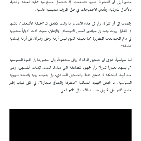
مشيرةً إلى أن الضغوط عليها تضاعفت، إذ تتحمل مسؤولية حماية العائلة، والقيام
بالأعمال المنزلية، وتأمين الاحتياجات في ظل ظروف معيشية قاسية.
ولفتت إلى أن المرأة، رغم كل هذه الأعباء، ما زالت تُعامل كـ "الحلقة الأضعف"، لكنها
في المقابل برزت بقوة في ميادين العمل الاجتماعي والإغاثي، حيث أدت أدواراً محورية
في دعم المجتمعات المتضررة "ما نعيشه اليوم ليس أزمة رجل وامرأة، بل أزمة إنسانية
شاملة".
أما سياسياً، فترى أن تمثيل المرأة لا يزال محدوداً، وأن حضورها في الحياة السياسية
"لم يشهد تغييراً كبيراً" رغم الجهود المضاعفة التي تبذلها النساء لإثبات أنفسهن، وعلى
حد قولها فالمشكلة لا تتعلق فقط بالتمثيل العددي، بل بغياب رؤية واضحة للهوية
السياسية، ما يجعل الجهود النسائية "متفرقة والنتائج مبعثرة"، في ظل غياب إطار
جامع قادر على تحويل هذه الطاقات إلى تأثير فعلي.