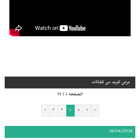
عرض المزيد من المقالات
الصفحة ٤ / ٦٧
‹
٢
٣
٤
٥
٦
›
14/04/2026