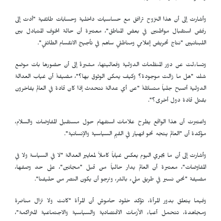
وأشارت إلى أن هذا النزوح ترافق مع حساسيات داخلية وحسابات طائفية "أدت إلى
رفض استقبال مواطنين في بعض المناطق"، معتبرة أن حالة الخوف المتبادل بين
اللبنانيين "نتاج تحريض إعلامي ومناطقي ساهم في تأجيج الانقسام الطائفي".
وتساءلت عن دور المنظمات الدولية وفعاليتها، مشيرةً إلى أن حضورها بات موضع
شك "هل ما زالت موجودة؟ وكيف يمكن الوثوق بها؟"، مضيفةً أن غياب العدالة
الدولية أصبح جلياً متسائلةً "عن أي عدالة نتحدث إذا كان قادة في العالم يفاخرون
بقتل قادة دول أخرى؟".
واعتبرت أن هذا الواقع يطرح علامات استفهام حول مستقبل المفاوضات والسلام،
مؤكدة أن "العالم يتجه نحو انهيار في القيم السياسية والإنسانية".
وأشارت إلى أن ما يجري اليوم يعكس غياباً كاملاً لمعايير العدالة "لا في السياسة ولا في
المفاوضات"، معتبرة أن العالم يدار حالياً من قبل "مجانين"، على حد وصفها،
مضيفة "نحن نسير في طريق مليء بالشر، ونرجو أن يكون النصر من حليفنا".
وفيما يتعلق بدور المرأة، تؤكد خلود حاموش أن المرأة "كانت ولا تزال مناصرة
ومجاهدة، تتحمل أعباء الأزمات الاقتصادية والسياسية والاجتماعية المتراكمة"،