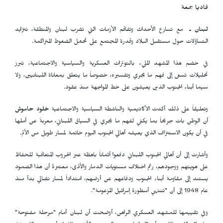
فاديا جمعة
لبنان ـ
مع تسارع الأحداث وتفاقم الأزمات التي تضرب لبنان والمنطقة، تتزايد
التساؤلات حول مستقبل البلاد وقدرة المجتمع على تحمّل الضغوط المتراكمة.
في خضم هذا المشهد المليء بالتوترات العسكرية والسياسية والاجتماعية، تبرز
تحليلات تسعى إلى فهم ما يجري وتفسيره، خصوصاً ما يتعلق بمعاناة اللبنانيين، ولا
سيما أبناء الجنوب الذين يعيشون على خط المواجهة منذ عقود.
وتعليقاً على ذلك أكدت الأكاديمية والناشطة السياسية والاجتماعية
خلود حاموش
أن الوطن بات جريحاً بما يكفي لفهم ما يجري في السياق اللبناني، معربةً عن أملها
في أن يكون الاستنزاف الذي يعيشه أهالي الجنوب اليوم خاتمة لمسار طويل من الألم.
وأشارت إلى أن أهالي الجنوب اللبناني دفعوا أثماناً باهظة عبر الحروب المتعاقبة للحفاظ
على هويتهم ووجودهم، رغم اختلاف مستويات الدمار والأذى، معتبرةً أن هذا الصمود
يستند إلى مقاومة أبناء الجنوب ودفاعهم عن أرضهم، امتداداً لمسار نضالي بدأ منذ
عام 1948 إلى أن "تنتهي أسطورة إسرائيل المزعومة".
وفي تقييمها للمشهد العسكري الراهن، أوضحت أن لبنان أمام "مرحلة مفتوحة"