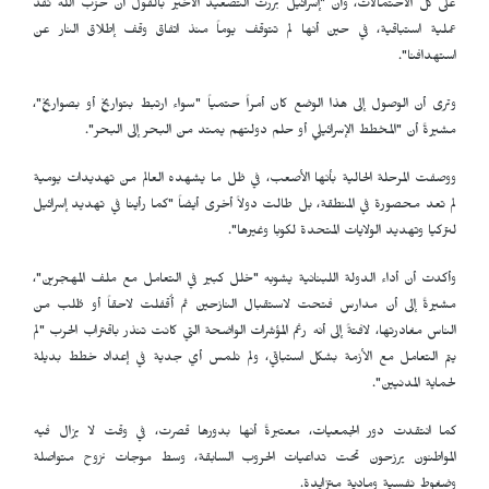
على كل الاحتمالات، وأن "إسرائيل بررت التصعيد الأخير بالقول أن حزب الله نفذ
عملية استباقية، في حين أنها لم تتوقف يوماً منذ اتفاق وقف إطلاق النار عن
استهدافنا".
وترى أن الوصول إلى هذا الوضع كان أمراً حتمياً "سواء ارتبط بتواريخ أو بصواريخ"،
مشيرةً أن "المخطط الإسرائيلي أو حلم دولتهم يمتد من البحر إلى البحر".
ووصفت المرحلة الحالية بأنها الأصعب، في ظل ما يشهده العالم من تهديدات يومية
لم تعد محصورة في المنطقة، بل طالت دولاً أخرى أيضاً "كما رأينا في تهديد إسرائيل
لتركيا وتهديد الولايات المتحدة لكوبا وغيرها".
وأكدت أن أداء الدولة اللبنانية يشوبه "خلل كبير في التعامل مع ملف المهجرين"،
مشيرةً إلى أن مدارس فتحت لاستقبال النازحين ثم أُقفلت لاحقاً أو طُلب من
الناس مغادرتها، لافتةً إلى أنه رغم المؤشرات الواضحة التي كانت تنذر باقتراب الحرب "لم
يتم التعامل مع الأزمة بشكل استباقي، ولم نلمس أي جدية في إعداد خطط بديلة
لحماية المدنيين".
كما انتقدت دور الجمعيات، معتبرةً أنها بدورها قصرت، في وقت لا يزال فيه
المواطنون يرزحون تحت تداعيات الحروب السابقة، وسط موجات نزوح متواصلة
وضغوط نفسية ومادية متزايدة.