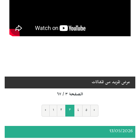
عرض المزيد من المقالات
الصفحة ٣ / ٦٧
‹
١
٢
٣
٤
٥
›
13/05/2026