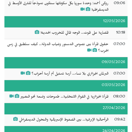
09:06
روكن أحمد: وحدة سوريا بكل مكوّناتها ستكون نموذجاً للشرق الأوسط في
الديمقراطية
12/05/2026
10:18
المضاربة على الموت... الوجه المالي للحروب الحديثة
07:00
حقوق المرأة بين نصوص الدستور وغياب الدولة... كيف ستُطبق في زمن
الحرب؟
09/05/2026
07:00
البرلمان الجزائري بلا نساء... أزمة تمثيل أم أزمة أحزاب؟
03/05/2026
08:00
المرأة الجزائرية في القوائم الانتخابية... طموحات واسعة نحو التغيير
27/04/2026
09:42
الرأسمالية الإيرانية... بين الضغوط الإمبريالية والتحول الديمقراطي
24/04/2026