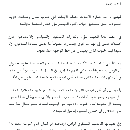
فاديا جمعة
لبنان ـ
مع تسارع الأحداث وتفاقم الأزمات التي تضرب لبنان والمنطقة، تتزايد
التساؤلات حول مستقبل البلاد وقدرة المجتمع على تحمّل الضغوط المتراكمة.
في خضم هذا المشهد المليء بالتوترات العسكرية والسياسية والاجتماعية، تبرز
تحليلات تسعى إلى فهم ما يجري وتفسيره، خصوصاً ما يتعلق بمعاناة اللبنانيين، ولا
سيما أبناء الجنوب الذين يعيشون على خط المواجهة منذ عقود.
وتعليقاً على ذلك أكدت الأكاديمية والناشطة السياسية والاجتماعية
خلود حاموش
أن الوطن بات جريحاً بما يكفي لفهم ما يجري في السياق اللبناني، معربةً عن أملها
في أن يكون الاستنزاف الذي يعيشه أهالي الجنوب اليوم خاتمة لمسار طويل من الألم.
وأشارت إلى أن أهالي الجنوب اللبناني دفعوا أثماناً باهظة عبر الحروب المتعاقبة للحفاظ
على هويتهم ووجودهم، رغم اختلاف مستويات الدمار والأذى، معتبرةً أن هذا الصمود
يستند إلى مقاومة أبناء الجنوب ودفاعهم عن أرضهم، امتداداً لمسار نضالي بدأ منذ
عام 1948 إلى أن "تنتهي أسطورة إسرائيل المزعومة".
وفي تقييمها للمشهد العسكري الراهن، أوضحت أن لبنان أمام "مرحلة مفتوحة"