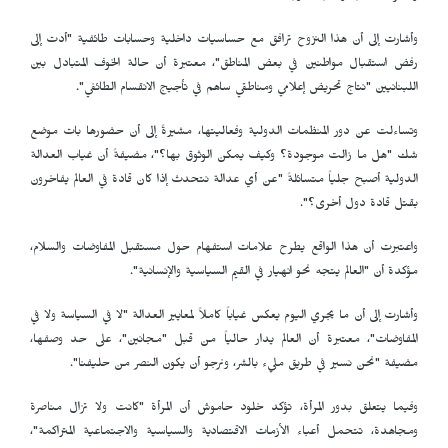
وأشارت إلى أن هذا النزوح ترافق مع حساسيات داخلية وحسابات طائفية "أدت إلى
رفض استقبال مواطنين في بعض المناطق"، معتبرة أن حالة الخوف المتبادل بين
اللبنانيين "نتاج تحريض إعلامي ومناطقي ساهم في تأجيج الانقسام الطائفي".
وتساءلت عن دور المنظمات الدولية وفعاليتها، مشيرةً إلى أن حضورها بات موضع
شك "هل ما زالت موجودة؟ وكيف يمكن الوثوق بها؟"، مضيفةً أن غياب العدالة
الدولية أصبح جلياً متسائلةً "عن أي عدالة نتحدث إذا كان قادة في العالم يفاخرون
بقتل قادة دول أخرى؟".
واعتبرت أن هذا الواقع يطرح علامات استفهام حول مستقبل المفاوضات والسلام،
مؤكدة أن "العالم يتجه نحو انهيار في القيم السياسية والإنسانية".
وأشارت إلى أن ما يجري اليوم يعكس غياباً كاملاً لمعايير العدالة "لا في السياسة ولا في
المفاوضات"، معتبرة أن العالم يدار حالياً من قبل "مجانين"، على حد وصفها،
مضيفة "نحن نسير في طريق مليء بالشر، ونرجو أن يكون النصر من حليفنا".
وفيما يتعلق بدور المرأة، تؤكد خلود حاموش أن المرأة "كانت ولا تزال مناصرة
ومجاهدة، تتحمل أعباء الأزمات الاقتصادية والسياسية والاجتماعية المتراكمة"،