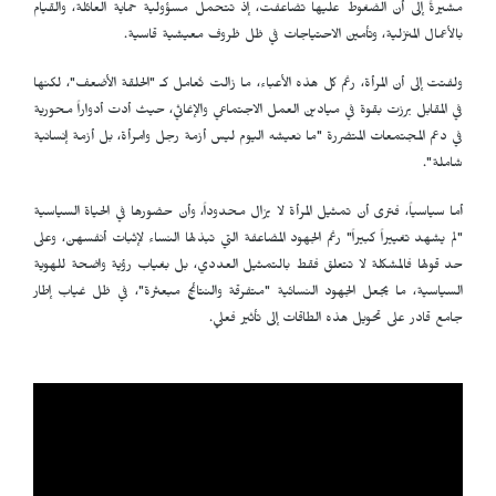
مشيرةً إلى أن الضغوط عليها تضاعفت، إذ تتحمل مسؤولية حماية العائلة، والقيام
بالأعمال المنزلية، وتأمين الاحتياجات في ظل ظروف معيشية قاسية.
ولفتت إلى أن المرأة، رغم كل هذه الأعباء، ما زالت تُعامل كـ "الحلقة الأضعف"، لكنها
في المقابل برزت بقوة في ميادين العمل الاجتماعي والإغاثي، حيث أدت أدواراً محورية
في دعم المجتمعات المتضررة "ما نعيشه اليوم ليس أزمة رجل وامرأة، بل أزمة إنسانية
شاملة".
أما سياسياً، فترى أن تمثيل المرأة لا يزال محدوداً، وأن حضورها في الحياة السياسية
"لم يشهد تغييراً كبيراً" رغم الجهود المضاعفة التي تبذلها النساء لإثبات أنفسهن، وعلى
حد قولها فالمشكلة لا تتعلق فقط بالتمثيل العددي، بل بغياب رؤية واضحة للهوية
السياسية، ما يجعل الجهود النسائية "متفرقة والنتائج مبعثرة"، في ظل غياب إطار
جامع قادر على تحويل هذه الطاقات إلى تأثير فعلي.