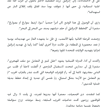
على كل الاحتمالات، وأن "إسرائيل بررت التصعيد الأخير بالقول أن حزب الله نفذ
عملية استباقية، في حين أنها لم تتوقف يوماً منذ اتفاق وقف إطلاق النار عن
استهدافنا".
وترى أن الوصول إلى هذا الوضع كان أمراً حتمياً "سواء ارتبط بتواريخ أو بصواريخ"،
مشيرةً أن "المخطط الإسرائيلي أو حلم دولتهم يمتد من البحر إلى البحر".
ووصفت المرحلة الحالية بأنها الأصعب، في ظل ما يشهده العالم من تهديدات يومية
لم تعد محصورة في المنطقة، بل طالت دولاً أخرى أيضاً "كما رأينا في تهديد إسرائيل
لتركيا وتهديد الولايات المتحدة لكوبا وغيرها".
وأكدت أن أداء الدولة اللبنانية يشوبه "خلل كبير في التعامل مع ملف المهجرين"،
مشيرةً إلى أن مدارس فتحت لاستقبال النازحين ثم أُقفلت لاحقاً أو طُلب من
الناس مغادرتها، لافتةً إلى أنه رغم المؤشرات الواضحة التي كانت تنذر باقتراب الحرب "لم
يتم التعامل مع الأزمة بشكل استباقي، ولم نلمس أي جدية في إعداد خطط بديلة
لحماية المدنيين".
كما انتقدت دور الجمعيات، معتبرةً أنها بدورها قصرت، في وقت لا يزال فيه
المواطنون يرزحون تحت تداعيات الحروب السابقة، وسط موجات نزوح متواصلة
وضغوط نفسية ومادية متزايدة.