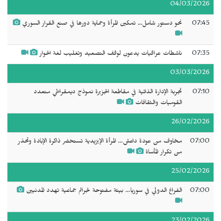
04/03/2026
07:45
نحو دستور شامل... تمكين المرأة وحماية دورها في صنع القرار السوري
07:35
ناشطات عراقيات يدعون لوقف التصعيد وتغليب لغة الحوار
03/03/2026
07:10
تجربة الإدارة الذاتية في مقاطعة الجزيرة نموذج ديمقراطي متعدد
القوميات والثقافات
26/02/2026
07:00
مخاوف من عودة داعش… المرأة الإيزيدية تستحضر ذاكرة الإبادة وتحذر
من تكرار المأساة
25/02/2026
07:00
الفراغ الدولي في سوريا… بيئة مفتوحة لجرائم جماعية تهدد المدنيين