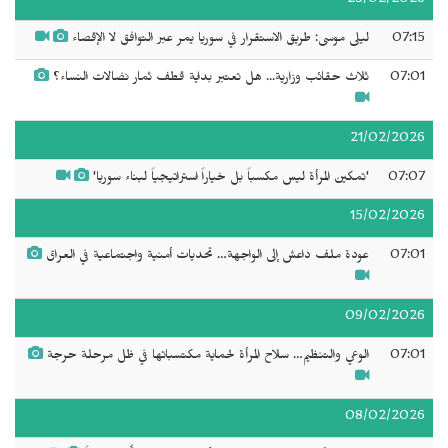
23/02/2026
07:15
ليلى موسى: طريق الاستقرار في سوريا يمر عبر التوافق لا الإقصاء
07:01
ثلاث حقائب وزارية... هل تعتبر بداية قطف ثمار نضالات النساء؟
21/02/2026
07:07
'تمكين المرأة ليس مكسباً بل خياراً استراتيجياً لبناء سوريا'
15/02/2026
07:01
عودة ملف داعش إلى الواجهة… تحديات أمنية واجتماعية في العراق
09/02/2026
07:01
الوعي والتنظيم… سلاح المرأة لحماية مكتسباتها في ظل مرحلة حرجة
08/02/2026