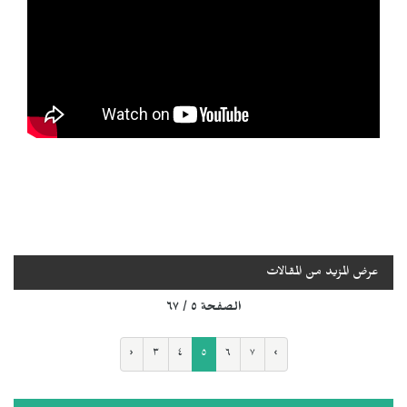
عرض المزيد من المقالات
الصفحة ٥ / ٦٧
‹
٣
٤
٥
٦
٧
›