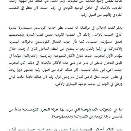
ثقافياً بفضل وجود العديد من المكونات. ومع ذلك، كان هناك إنكار للهوية واللغة
الكردية، بالإضافة إلى تجاهل الوجود الكردي في تركيا، حيث كان يُنظر إلى الشعب
الكردي وكأنهم من أصول تركية.
يذكر القائد أوجلان في مرافعاته أنه عندما نطق بجملة 'كردستان مستعمرة' للمرة
الأولى، أصيب بالإغماء، وذلك لأن القضية الكردية تمثل قضية كبيرة، وتشخيصها
يحمل مسؤولية جسيمة. كما تأثر حزب العمال الكردستاني بالحركات اليسارية
والاشتراكية في تركيا والعالم، وهو ما يتضح من النظام الداخلي الذي تم وضعه خلال
المؤتمر الأول للحزب، حيث تناول الأفكار الشيوعية والماركسية والاشتراكية، مؤكداً أن
طريق التحرير يمكن أن يمر عبر تبني هذه الأفكار. بالإضافة إلى ذلك، كان للحزب
جانب أممي، ففي بداية تأسيسه، كان هناك أفراد من أصول تركية يلعبون دوراً ريادياً
في تطوير الحزب، مثل الرفيق كمال بير وحقي قرار. وقد كان هناك دائماً جانب قومي
ووطني في الحزب إلى جانب توجهه اليساري والأممي.
ما هي التحولات الأيدولوجية التي مرت بها حركة التحرر الكردستانية بدءاً من
تأسيس دولة كردية، إلى الاشتراكية والديمقراطية؟
يمتاز القائد أوجلان بخصوصية فريدة تتمثل في عدم تزمّته، حيث تتسم أفكاره