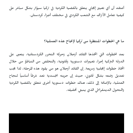
أعتقد أن أي تغيير إيجابي يتعلق بالقضية الكردية في تركيا سيؤثر بشكل مباشر على
كيفية تعامل الأتراك مع الشعب الكردي في مختلف أجزاء كردستان.
ما هي الخطوات المنتظرة من تركيا لإنجاح هذه العملية؟
بعد الخطوات التي اتخذها القائد أوجلان وحركة التحرر الكردستانية، يتعين على
الدولة التركية إجراء تغييرات دستورية وقانونية، والتخلص من التباطؤ من خلال
اتخاذ خطوات إيجابية وسريعة. إن القائد أوجلان هو من يقود هذه المرحلة، لذا يجب
تعديل وضعه بشكل قانوني، حيث إن حريته الجسدية تعد شرطاً أساسياً لنجاح
العملية، بالإضافة إلى ذلك، هناك خطوات دستورية أخرى تتعلق بالقضية الكردية
والتحول الديمقراطي الذي ينبغي تحقيقه.