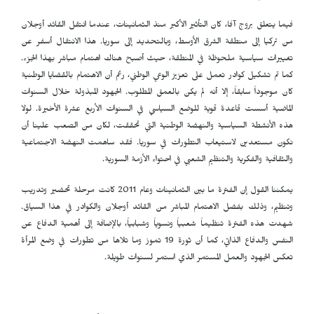
فيما يتعلق بروج آفا، كان التأثير الأكبر منذ الثمانينات، عندما انتقل القائد أوجلان
من تركيا إلى منطقة الشرق الأوسط، وبالتحديد إلى سوريا. هذا الانتقال أسفر عن
تغييرات سياسية ملحوظة في المنطقة، حيث أصبح هناك اهتمام مباشر بهذا الجزء.
كما تم تشكيل كوادر تعمل على تعزيز الوعي الوطني، رغم أن الاهتمام بالقضايا الوطنية
كان موجوداً سابقاً، إلا أنه لم يكن بالعمق المطلوب. الجهود المبذولة خلال السنوات
الماضية أسست قاعدة قوية للوضع السياسي في السنوات الأربع عشرة الأخيرة. لولا
هذه الأنشطة السياسية والنهضة الوطنية التي تحققت، لكان من الصعب علينا أن
نكون مستعدين لاستيعاب التطورات في سوريا. فقد ساهمت النهضة الاجتماعية
والثقافية والفكرية والتنظيم الشعبي في احتواء الأزمة السورية.
يمكننا القول إن الفترة ما بين الثمانينات وعام 2011 كانت مرحلة تحضير وتدريب
وتنظيم، وذلك بفضل الاهتمام المباشر من القائد أوجلان والكوادر في هذا السياق.
شهدت هذه الفترة تنظيماً شعبياً ونسوياً وشبابياً، بالإضافة إلى أهمية الدفاع عن
النفس والدفاع الذاتي، كما أن ثورة 19 تموز وما تلاها من تطورات في وضع المرأة
تعكس الجهود والعمل المستمر الذي استمر لسنوات طويلة.