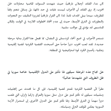
كان نداء القائد أوجلان تاريخياً، حيث شهدت السنوات الماضية محاولات لحل
الحزب، إذ يرى القائد أن الأحزاب ليست غايات في حد ذاتها، بل وسائل تتغير وفقاً
للظروف، بينما يبقى الهدف ثابتاً. لذا، كان القرار تاريخياً لضرورة التكيف مع التغيرات
والتطورات في الشرق الأوسط، حيث إن عدم اتخاذ الخطوات اللازمة في الوقت والمكان
المناسبين قد يؤدي إلى عواقب سلبية.
تستمر الأحزاب في جميع أنحاء كردستان في النضال، مما يجعل هذا القرار بداية مرحلة
جديدة. لقد لعب الحزب دوراً حاسماً حتى أصبحت القضية الكردية قضية إقليمية
وعالمية، وأصبح الكرد قوة استراتيجية في المنطقة.
هل نجاح هذه المرحلة سيكون لها تأثير على الدول الإقليمية خاصة سوريا في
ظل الظروف التي تشهدها حالياً؟
نظراً لأن القضية الكردية تُعتبر قضية إقليمية، فإن كل ما يحدث من إيجابيات
وسلبيات سيكون له تأثير كبير على دول مثل سوريا والعراق وتركيا وإيران، التي تلعب
دوراً مهماً في الشرق الأوسط ولها تأثير كبير على الدول الأخرى. إن استمرار الأزمة
السورية يعكس الموقف التركي وسياساته.