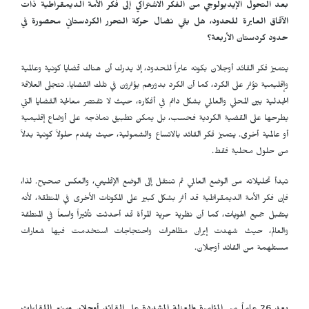
بعد التحول الإيديولوجي من الفكر الاشتراكي إلى فكر الأمة الديمقراطية ذات
الآفاق العابرة للحدود، هل بقي نضال حركة التحرر الكردستاني محصورة في
حدود كردستان الأربعة؟
يتميز فكر القائد أوجلان بكونه عابراً للحدود، إذ يدرك أن هناك قضايا كونية وعالمية
وإقليمية تؤثر على الكرد، كما أن الكرد بدورهم يؤثرون في تلك القضايا. تتجلى العلاقة
الجدلية بين المحلي والعالمي بشكل دائم في أفكاره، حيث لا تقتصر معالجة القضايا التي
يطرحها على القضية الكردية فحسب، بل يمكن تطبيق نماذجه على أوضاع إقليمية
أو عالمية أخرى. يتميز فكر القائد بالاتساع والشمولية، حيث يقدم حلولاً كونية بدلاً
من حلول محلية فقط.
تبدأ تحليلاته من الوضع العالمي ثم تنتقل إلى الوضع الإقليمي، والعكس صحيح. لذا،
فإن فكر الأمة الديمقراطية قد أثر بشكل كبير على المكونات الأخرى في المنطقة، لأنه
يتقبل جميع الهويات، كما أن نظرية حرية المرأة قد أحدثت تأثيراً واسعاً في المنطقة
والعالم، حيث شهدت إيران مظاهرات واحتجاجات استخدمت فيها شعارات
مستلهمة من القائد أوجلان.