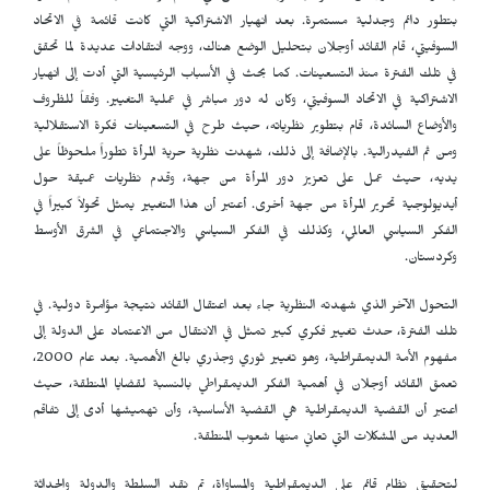
بتطور دائم وجدلية مستمرة. بعد انهيار الاشتراكية التي كانت قائمة في الاتحاد
السوفيتي، قام القائد أوجلان بتحليل الوضع هناك، ووجه انتقادات عديدة لما تحقق
في تلك الفترة منذ التسعينات. كما بحث في الأسباب الرئيسية التي أدت إلى انهيار
الاشتراكية في الاتحاد السوفيتي، وكان له دور مباشر في عملية التغيير. وفقاً للظروف
والأوضاع السائدة، قام بتطوير نظرياته، حيث طرح في التسعينات فكرة الاستقلالية
ومن ثم الفيدرالية. بالإضافة إلى ذلك، شهدت نظرية حرية المرأة تطوراً ملحوظاً على
يديه، حيث عمل على تعزيز دور المرأة من جهة، وقدم نظريات عميقة حول
أيديولوجية تحرير المرأة من جهة أخرى. أعتبر أن هذا التغيير يمثل تحولاً كبيراً في
الفكر السياسي العالمي، وكذلك في الفكر السياسي والاجتماعي في الشرق الأوسط
وكردستان.
التحول الآخر الذي شهدته النظرية جاء بعد اعتقال القائد نتيجة مؤامرة دولية. في
تلك الفترة، حدث تغيير فكري كبير تمثل في الانتقال من الاعتماد على الدولة إلى
مفهوم الأمة الديمقراطية، وهو تغيير ثوري وجذري بالغ الأهمية. بعد عام 2000،
تعمق القائد أوجلان في أهمية الفكر الديمقراطي بالنسبة لقضايا المنطقة، حيث
اعتبر أن القضية الديمقراطية هي القضية الأساسية، وأن تهميشها أدى إلى تفاقم
العديد من المشكلات التي تعاني منها شعوب المنطقة.
لتحقيق نظام قائم على الديمقراطية والمساواة، تم نقد السلطة والدولة والحداثة