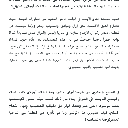
بعد 26 عاماً من المؤامرة والعزلة المشددة على القائد أوجلان ومنع اللقاءات
عنه، لماذا غيرت الدولة التركية من لهجتها اتجاه نداء القائد أوجلان التاريخي؟
تشهد منطقة الشرق الأوسط في الوقت الراهن العديد من التطورات المهمة، حيث
تتصارع القوى الإقليمية مثل إيران وإسرائيل والسعودية ومصر وتركيا للهيمنة على
المنطقة. تعتبر تركيا أن الأوضاع المتأزمة في سوريا ولبنان والعراق تمثل تهديداً لها، إذ
تواجه خطراً داخلياً وخارجياً. من بين هذه التحديات، يبرز تأثير حزب المساواة
وديمقراطية الشعوب الذي أصبح قوة سياسية بارزة في تركيا. إذ لا يمكن لأي حزب
آخر تحقيق أهدافه من حيث المقاعد أو البلديات دون التوصل إلى اتفاق مع هذا
الحزب. الانتخابات الأخيرة في تركيا كانت نتيجة لهذا التعاون بين حزب المساواة
وديمقراطية الشعوب والحزب الجمهوري.
في السابع والعشرين من شباط/فبراير الماضي، وجه القائد أوجلان نداء السلام
والمجتمع الديمقراطي التاريخي، وبناءً على ذلك قامت حركة التحرر الكردستانية
بعقد مؤتمرها الثاني عشر وإعطاء قرار حل الهيكلية التنظيمية وإنهاء الكفاح
المسلح، كيف تقيمين هذا المؤتمر، وما هو تأثيره على المنطقة من الناحية
الإيديولوجية والسياسية؟