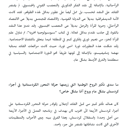
الرأسمالية، بالإضافة إلى نقد الفكر الذكوري والتعصب القومي والجنسوي. لم يقتصر
القائد على النقد فحسب، بل عمل أيضاً على تطوير بدائل لهذه الظواهر. فقد كانت
الأمة الديمقراطية بديلاً عن الدولة القومية، والاقتصاد المجتمعي بديلاً عن الاقتصاد
الرأسمالي، وحرية المرأة والرجل بديلاً عن التعصب الجنسوي. وقد تميز هذا النقد
بالقوة، إلى جانب تقديم بدائل فعالة. في كتاب "سيوسيولوجية الحرية"، تم تناول علم
المرأة كجزء من تغيير ثوري وفكري كبير في المنطقة فيما يتعلق بالقضايا الاجتماعية.
وقد شكلت هذه التطورات ثورة ضمن ثورة، حيث كانت مرافعات القائد بمثابة
نهضة ومانيفيستو، بالإضافة إلى كونها طريقاً نحو الثورة الاجتماعية والسياسية في
منطقتنا والشرق الأوسط بشكل عام.
ما مدى تأثير الروح الوطنية التي زرعتها حركة التحرر الكردستانية في أجزاء
كردستان بشكل عام وروج آفا بشكل خاص؟
كان هناك تأثير كبير من قبل القائد أوجلان وكوادر حركة التحرر الكردستانية على
أجزاء كردستان الأربعة لأن الحزب كان يهدف في برنامجه العمل في الأجزاء الأربعة
من أجل وحدة واستقلال كردستان، وهذا الفرق بينه وبين الأحزاب والتنظيمات
الأخرى التي كانت نشاطاتها تقتصر على جزء واحد.