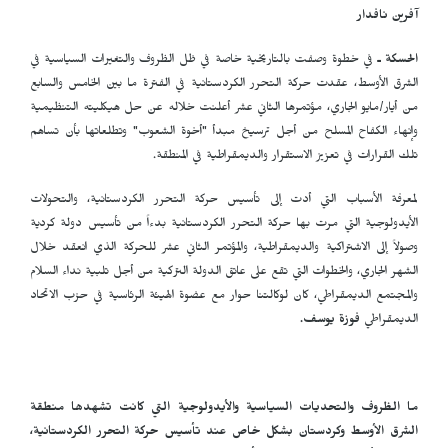
آفرين نافدار
الحسكة ـ
في خطوة وصفت بالتاريخية خاصة في ظل الظروف والتغيرات السياسية في
الشرق الأوسط، عقدت حركة التحرر الكردستانية في الفترة ما بين الخامس والسابع
من أيار/مايو الجاري، مؤتمرها الثاني عشر أعلنت خلاله عن حل هيكليته التنظيمية
وإنهاء الكفاح المسلح من أجل ترسيخ مبدأ "أخوة الشعوب" وتطلعاتها بأن تساهم
تلك القرارات في تعزيز الاستقرار والديمقراطية في المنطقة.
لمعرفة الأسباب التي أدت إلى تأسيس حركة التحرر الكردستانية، والتحولات
الأيدولوجية التي مرت بها حركة التحرر الكردستانية بدءاً من تأسيس دولة كردية
وصولاً إلى الاشتراكية والديمقراطية، والمؤتمر الثاني عشر للحركة الذي انعقد خلال
الشهر الجاري، والخطوات التي تقع على عاتق الدولة التركية من أجل تلبية نداء السلام
والمجتمع الديمقراطي، كان لوكالتنا حوار مع عضوة الهيئة الرئاسية في حزب الاتحاد
الديمقراطي
فوزة يوسف.
ما الظروف والتحديات السياسية والأيدولوجية التي كانت تشهدها منطقة
الشرق الأوسط وكردستان بشكل خاص عند تأسيس حركة التحرر الكردستانية،