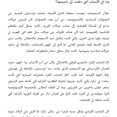
وما هي الأسباب التي دفعت إلى تأسيسها؟
خلال السبعينات، شهدت منطقة الشرق الأوسط، وخاصة كردستان، العديد من
التحولات السياسية والأيديولوجية. من أبرز هذه التحولات كان تأسيس حركات
تدعو إلى المساواة الطبقية، إلى جانب حركات تحررية، تأثرت بشكل كبير بالمفاهيم
الماركسية واللينينية. كما كان هناك تأثيرات من حركات مثل تلك التي ظهرت في
فيتنام وكوبا ودول أخرى، والتي كانت تناضل ضد الاستعمار والاحتلال. وتأثرت دول
الشرق الأوسط أيضاً بالوضع العالمي، مما أدى إلى ظهور انقسامات، بالإضافة إلى وجود
حركات إسلامية وشيوعية، كانت تتأثر بشكل مباشر بالتطورات العالمية.
تأثر الشباب الكرد بالتيارين الوطني والاشتراكي، وكان من أبرز الأسباب وراء ظهور حزب
العمال الكردستاني هو الاستعمار الذي عانت منه كردستان، بالإضافة إلى تهميش
وإنكار الهوية الكردية. كما تأثرت أفكار الشباب الكرد بالتيارات اليسارية التي كانت
سائدة في تركيا، والتي تأثرت بدورها بالحركة الطلابية التركية التي قادها دنيز كازميش
وماهر جايان وآخرون من الثوريين. وبما أن القائد أوجلان والمجموعة الأيديولوجية
كانوا متواجدين في أنقرة، فقد كانوا على اتصال دائم مع الحركة الثورية التركية التي
كانت نشطة في الجامعات.
كان الشعب الكردي يشكل نسبة كبيرة من سكان تركيا، مما أضفى على البلاد تنوعاً