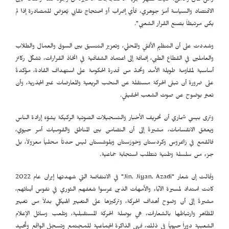
رأس المال والأمن، حيث تُظهر تجربة الاحتجاجات الأخيرة أن وجود صلة واضحة بين
الاقتصاد والسياسة أمرٌ جوهري، فأي إضراب أو احتجاج نقابي يُعرّض للمصادرة إذا لم
يكن مرتبطاً بصنع القرار الشعبي".
وشددت على أن التنظيم الأفقي والمحلي، وتعزيز التنسيق بين السوق والعمال والطلاب
والعاملين في القطاع الطبي، إضافة إلى اعتماد الشفافية في اتخاذ القرارات، تشكّل ركائز
أساسية لمقاومة طويلة الأمد وتحدّ من قدرة الحكومة على استهداف القادة، مؤكدةً
على ضرورة أن تبقى الحركة مستقلة عن النخب الريعية والمعارضات غير الجذرية، وأن
تعبّر بوضوح عن صوت الشعب الحقيقي.
وترى بيسي شماري أن تحريف الأخبار والتسجيلات الصوتية الركيكة يشوّه إرادة الناس
ويعمّق الانقسامات، مشيرةً إلى أن التضامن بين المناطق والقوميات أمر حيوي،
فالقمع في زاغروس وكردستان وخوزستان وبلوشستان ليس حدثاً محلياً معزولاً، بل
جزء من سلسلة وطنية تتطلب استجابة جماعية.
وقالت إن شعار "
Jin, Jiyan, Azadi
" في الانتفاضة التي شهدتها إيران عام 2022
كانت امتداد لمسيرة الآباء والأمهات الذين غرسوا شغفهم الثوري في نفوس أبنائهم،
مشيرةً إلى أن وضوح أهداف الحركة، وتركيزها على التغيير الهيكلي بدلاً من تغيير
المظاهر وارتباطها بالشعارات، هي بوصلة الحركة المستقبلية، وتلعب وسائل الإعلام
الشعبية دوراً حيوياً في ذلك، فهي الذاكرة الجماعية للمجتمع وتسجل الواقع وتُحيد