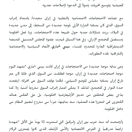
المعيشية وتوسيع الحريات وصولاً إلى الدعوة لإصلاحات جذرية.
مع تصاعد الاحتجاجات الاجتماعية والنقابية في إيران مجدداً، وامتداد إضراب
السوق، الذي كان بمثابة الشرارة الأولى لموجة جديدة من السخط، إلى مدنٍ عديدة
في البلاد، برزت تساؤلاتٌ جدية حول طبيعة هذه الاحتجاجات، وردّ فعل الحكومة
ومستقبل المجتمع الإيراني، وفي هذا السياق قيمت عضوة المجلس التنسيقي للمنصة
الديمقراطية العابرة للحدود للنساء،
بيسي شماري
الأبعاد السياسية والاجتماعية
والتاريخية لهذه التطورات.
وعن بداية موجة جديدة من الاحتجاجات في إيران قالت بيسي شماري "نشهد اليوم
موجة احتجاجات جديدة في إيران، موجة انطلقت من السوق، الذي طالما كان عبر
تاريخ إيران بمثابة مقياس للوضع السياسي، فكلما توقف السوق عن الحركة، ارتفعت
حدة التوتر في المجتمع، لذلك لا يمكن اعتبار إضراب السوق مشروعاً أمنياً، ولا كما
يدّعي بعض المحللين من تدبير الأوليغارشية الحكومية، بل على العكس هناك
الكثيرون ممن اعتبروا هذه العملية، منذ بدايتها، جزءاً من مشروع لتغيير النظام من
داخل الحكومة.
وأوضحت أنه منذ حرب بين إيران وإسرائيل التي استمرت 12 يوماً على الأقل "شهدنا
تراجعاً تدريجياً في الفرص الاقتصادية والأمن لأولئك الذين كانوا يُعتبرون الركائز