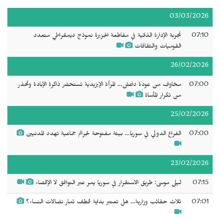
03/03/2026
07:10
تجربة الإدارة الذاتية في مقاطعة الجزيرة نموذج ديمقراطي متعدد
القوميات والثقافات
26/02/2026
07:00
مخاوف من عودة داعش… المرأة الإيزيدية تستحضر ذاكرة الإبادة وتحذر
من تكرار المأساة
25/02/2026
07:00
الفراغ الدولي في سوريا… بيئة مفتوحة لجرائم جماعية تهدد المدنيين
23/02/2026
07:15
ليلى موسى: طريق الاستقرار في سوريا يمر عبر التوافق لا الإقصاء
07:01
ثلاث حقائب وزارية... هل تعتبر بداية قطف ثمار نضالات النساء؟