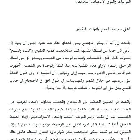
القوميات والقوى الاجتماعية المختلفة.
فشل سياسة القمع وأدوات الملكيين
ولفتت إلى أنه لا يمكن لمجتمع يسعى لتجاوز نظام عفا عليه الزمن أن يعود إلى
ماضٍ كان جزءاً من المشكلة نفسها، لقد استُخدمت قضية الملكيين و"الشاه والشيخ"
لسنوات كأداة لخلق الانقسامات وإضعاف الوحدة بين الشعب، ويستغل كل من النظام
الرأسمالي والنظام الإيراني هذه القضية لمنع بناء الثقة والوحدة بين الشعب "أظهرت
تصريحات خامنئي الأخيرة بعد حرب إيران وإسرائيل، أن الحكومة لا تزال تحاول الحفاظ
على شرعيتها من خلال القمع والتهديدات، إن قبول الحق في الاحتجاج إلى جانب
القمع يدل على أن الحكومة لا تملك شرعية ولا حلاً جاهزاً".
وأكدت أن التمييز المصطنع بين الاحتجاج والشغب محاولة لإضفاء الشرعية على
العنف ضد الشعب، المطالب الحالية هيكلية وتتجاوز القضايا الفئوية، ومع الظروف
الإقليمية، بما في ذلك تراجع القواعد الأمنية والحلفاء الاستراتيجيين، ازداد الضغط
الداخلي أيضاً "عندما يخلو الجزء الخلفي من الواجهة، يرتفع صوت الشارع السؤال
الأساسي هنا هو كيف يمكن للمجتمع منع تكرار دورة انتقال السلطة داخل نظام