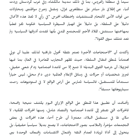
سيما في منطقة زاغروس، بما في ذلك مدينة مالكشاه، وفي غرب كردستان وردت
أنباء عن إطلاق نار مباشر على متظاهرين عُزَّل، ومقتل وجرح مواطنين ومحاولات
من قوات الأمن لاقتحام المستشفيات واختطاف الجرحى "في رأيي لا تُعدّ هذه الأعمال
دليلاً على السلطة، بل دليلاً على انهيار السيطرة السياسية لحكومة تُقرّ فعلياً
بمهاجمتها مستشفى، الملاذ الأخير للمجتمع المدني بأنها فقدت أدواتها السياسية ولم
تعد تملك سوى القوة".
وأكدت أن "الاحتجاجات الأخيرة تعتبر نقطة تحول تاريخية لذلك علينا أن نولي
اهتماماً لمنطق انتقال السلطة، حيث تُظهر التجارب المعاصرة في العالم، بما فيها
فنزويلا، أن شرعية القوى البديلة لا تنبع إلا من قاعدة اجتماعية ودعم شعبي حقيقي،
فبروز شخصيات أو حركات في وسائل الإعلام العالمية دون دعم محلي، ليس خياراً
مستداماً للمستقبل، فالسياسة تُمارس على أرض الواقع لا في استوديوهات رسمت
سيناريوهاتها مسبقاً".
وأضافت أن تطبيق هذا المنطق على الواقع الإيراني اليوم يكشف نتيجة واضحة،
فالحركات التي تفتقر إلى قاعدة اجتماعية واقتصاد شامل، ومنها الحركات الملكية، لا
مكان لها في مستقبل البلاد، معتبرةً أن طرح أسماء هذه الحركات في بعض
التجمعات مؤخراً، والتلاعب بصور الاحتجاجات، لا يصنع بديلاً سياسياً حقيقياً، بل
يتحول إلى أداة لزيادة انعدام الثقة وإشعال الانقسامات وإضعاف الوحدة بين