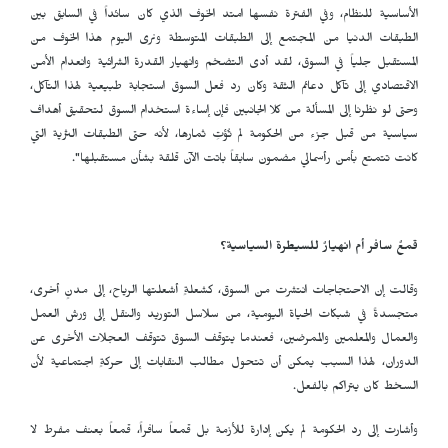
الأساسية للنظام، وفي الفترة نفسها امتد الخوف الذي كان سائداً في السابق بين
الطبقات الدنيا من المجتمع إلى الطبقات المتوسطة ونرى اليوم هذا الخوف من
المستقبل جلياً في السوق، لقد أدى التضخم وانهيار القدرة الشرائية وانعدام الأمن
الاقتصادي إلى تآكل دعائم الثقة وكان رد فعل السوق استجابة طبيعية لهذا التآكل،
وحتى لو نظرنا إلى المسألة من كلا الجانبين فإن إساءة استخدام السوق لتحقيق أهداف
سياسية من قبل جزء من الحكومة لم تُؤتِ ثمارها، لأنه حتى الطبقات الثرية التي
كانت تتمتع بأمن رأسمالي مضمون سابقاً باتت الآن قلقة بشأن مستقبلها".
قمعٌ سافر أم انهيارٌ للسيطرة السياسية؟
وقالت إن الاحتجاجات انتشرت من السوق، كشعلةٍ أشعلتها الرياح، إلى مدنٍ أخرى،
متجسدةً في شبكات الحياة اليومية، من سلاسل التوريد والنقل إلى ورش العمل
والعمال والمعلمين والممرضين، فعندما يتوقف السوق تتوقف العجلات الأخرى عن
الدوران، لهذا السبب يمكن أن تتحول مطالب النقابات إلى حركةٍ اجتماعية لأن
السخط كان يتراكم بالفعل.
وأشارت إلى رد الحكومة لم يكن إدارة للأزمة بل قمعاً سافراً، قمعاً بعنف مفرط لا