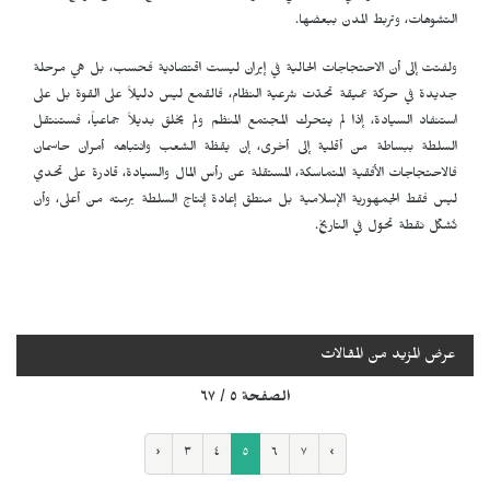
التشوهات، وتربط المدن ببعضها.
ولفتت إلى أن الاحتجاجات الحالية في إيران ليست اقتصادية فحسب، بل هي مرحلة
جديدة في حركة عميقة تحدّت شرعية النظام، فالقمع ليس دليلاً على القوة بل على
استنفاد السيادة، إذا لم يتحرك المجتمع المنظم ولم يخلق بديلاً جماعياً، فستنتقل
السلطة ببساطة من أقلية إلى أخرى، إن يقظة الشعب وانتباهه أمران حاسمان
فالاحتجاجات الأفقية المتماسكة، المستقلة عن رأس المال والسيادة، قادرة على تحدي
ليس فقط الجمهورية الإسلامية بل منطق إعادة إنتاج السلطة برمته من أعلى، وأن
تُشكّل نقطة تحوّل في التاريخ.
عرض المزيد من المقالات
الصفحة ٥ / ٦٧
‹
٣
٤
٥
٦
٧
›