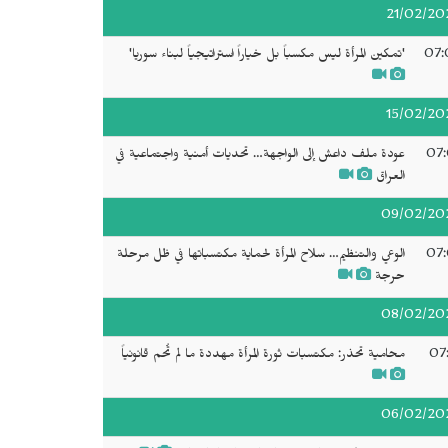
21/02/20
07:
'تمكين المرأة ليس مكسباً بل خياراً استراتيجياً لبناء سوريا'
15/02/20
07:
عودة ملف داعش إلى الواجهة… تحديات أمنية واجتماعية في
العراق
09/02/20
07:
الوعي والتنظيم… سلاح المرأة لحماية مكتسباتها في ظل مرحلة
حرجة
08/02/20
07:
محامية تحذر: مكتسبات ثورة المرأة مهددة ما لم تُحم قانونياً
06/02/20