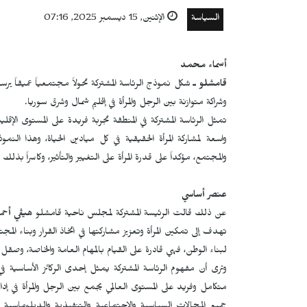
السياسة
الإثنين, 15 ديسمبر 2025, 07:16
أسماء محمد
قامشلو ـ
شكل نموذج الرئاسة المشتركة تحولاً مجتمعياً عميقاً يرسخ
وشراكة متوازنة بين الرجل والمرأة في إقليم شمال وشرق سوريا.
تمثل الرئاسة المشتركة في المنطقة تجربة فريدة على المستوى الإقليمي
واسعة لمشاركة المرأة الحقيقية في كل ميادين الحياة، وهذا الن
والمجتمع، مؤكداً على قدرة المرأة على التغيير والتأثير، وكاسراً ب
عنصر أساسي
عن ذلك قالت الرئيسة المشتركة لمجلس ناحية قامشلو
هيڤي أحم
تهدف إلى تمكين المرأة وتعزيز مشاركتها في اتخاذ القرار وبناء المج
لبناء الوطن، فهي قادرة على القيام بالمهام العامة والخاصة، وص
وترى أن مفهوم الرئاسة المشتركة يمثل إحدى الركائز الأساسية في
متكامل وفريد على المستوى العالمي يجمع بين الرجل والمرأة في إدار