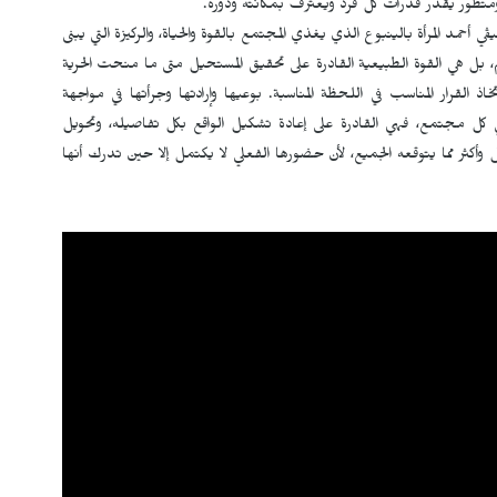
تطور يقدر قدرات كل فرد ويعترف بمكانته ودوره.
حمد المرأة بالينبوع الذي يغذي المجتمع بالقوة والحياة، والركيزة التي يبنى
، بل هي القوة الطبيعية القادرة على تحقيق المستحيل متى ما منحت الحرية
اذ القرار المناسب في اللحظة المناسبة. بوعيها وإرادتها وجرأتها في مواجهة
في كل مجتمع، فهي القادرة على إعادة تشكيل الواقع بكل تفاصيله، وتحويل
 بل وأكثر مما يتوقعه الجميع، لأن حضورها الفعلي لا يكتمل إلا حين تدرك أنها