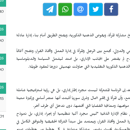
26
10
26
 مشاركة المرأة، ويقوض الذهنية الذكورية، ويفتح الطريق أمام بناء إدارة عادلة
00
 والدولي، تجمع بين الرجل والمرأة في إدارة العمل واتخاذ القرار، وتفتح آفاقاً
26
موذج لم يقتصر على الجانب الإداري، بل امتد ليشمل السياسة والدبلوماسية
ذلك الذهنية الذكورية التقليدية التي حاولت تهميش دورها لعقود طويلة.
00
26
د
، إن الرئاسة المشتركة ليست مجرد إطار إداري، بل هي رؤية استراتيجية شاملة
تمع، وأن المرأة في إقليم شمال وشرق سوريا أثبتت أنها عنصر أساسي وركيزة متينة
15
قل مواهبها، ومعالجة القضايا التي تخصها، دون تدخل أي طرف آخر.
 نظام الإدارة الذاتية "ليس مجرد آلية تنظيمية أو إجراء إداري، بل نموذج
01
ة العمل واتخاذ القرار، ويعتمد على مبدأ الشراكة الحقيقية والتوافق الكامل في