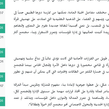
اسية والعسكرية، بحيث يضمن مشاركة متوازنة في كل خطوة من خطوات صنع
26
 مختلف مفاصل الحياة العامة، تمكنها من ممارسة دورها الطبيعي جنباً إلى
07
 ويُسهم في القضاء على الذهنية التقليدية التي اعتادت على تهميش المرأة
ائية في المنصب، بل تعني تجسيداً لثقافة جديدة تقوم على التعاون والتفاهم
26
ة أثبتت فعاليتها في إدارة المؤسسات وتعزيز الاستقرار وبناء مجتمع أكثر
01
26
ل من القرارات الأحادية التي كانت تؤدي غالباً إلى نتائج سلبية وتهميش
01
لمرأة في الماضي محصورة في دورها داخل الأسرة والمجال الخاص بينما المجتمع
بب في خسارة الكثير من الطاقات والخبرات التي كان يمكن أن تسهم في تطوير
26
شكلي، بل خطوة جوهرية لإعادة بناء مفهوم المشاركة وتكريس مبدأ الشراكة
17
ناصر فعالة وقادرة على اتخاذ قرارات مهمة على مستوى الإدارة والمجتمع ككل،
دة، والمساهمة في تعزيز العدالة والتوازن داخل المؤسسات، وبذلك لم تعد
26
ة الحديثة والتحول الاجتماعي نحو مجتمع أكثر شمولاً وانطلاقاً".