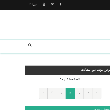
العربية
رض المزيد من المقالات
الصفحة ٥ / ٦٧
‹
٣
٤
٥
٦
٧
›