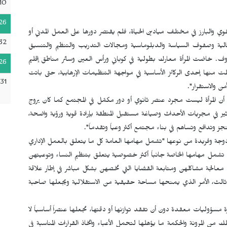
10
26
قوي والبارز في مختلف ميادين الحياة، فلم يقتصر دورها على العمل المدني أو
32
الية وصفوف السياسة والدبلوماسية ومجالات التدريب والتنظيم والتنسيق
. خاضت المرأة معارك بطولية في كوباني ورأس العين وسائر مناطق إقليم
26
نها إحدى الركائز الأساسية في مواجهة التنظيمات الإرهابية، حتى باتت
31
من والاستقرار".
 أن المرأة ليست مجرد عنصر ثانوي أو دور مكمّل في المجتمع كما كان يروج
أثير في مجريات الأحداث وصياغة مستقبل المنطقة بإرادة قوية ورؤية واضحة،
جز وتدافع وتساهم في بناء مجتمع أكثر وعياً وتقدماً".
مزدوجة وفريدة من نوعها "تشمل مهامها العامة كل ما يتعلق بالعمل الإداري
 تشمل مهامها الخاصة جانباً أكثر خصوصية يتعلق بتنظيم النساء وتوعيتهن
ى معالجة مشاكلهن ومتابعة القضايا التي تخصهن بشكل مباشر في إطار علاقة
ف ثالث، الأمر الذي يمنحها مساحة حقيقية من الاستقلالية ويجعلها صاحبة
رة مسؤوليات معقدة دون أن تفقد توازنها أو دقتها، تجعلها عنصراً أساسياً لا
ن المرونة والحكمة ما يؤهلها لتحمل الأعباء واتخاذ القرارات المناسبة في