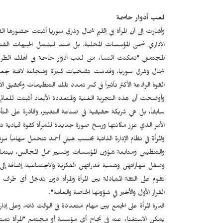
لعب أدوار حاسمة
وأشارت إلى أن المرأة في إقليم شمال وشرق سوريا أثبتت حضورها ال
الإداري ضمن المؤسسات المحلية، بل امتد ليشمل الجبهات القت
المجتمعي "تمكنت النساء من لعب أدوار حاسمة في أهلك الظروف
شمال وشرق سوريا، وقدمت تضحيات كبيرة وشجاعة لافتة جعلت م
القوة الرادعة الأكثر تأثيراً في كسر تمدد تلك التنظيمات وتحقيق الأ
وأوضحت أن هذه التجربة الغنية والمتعددة الأبعاد أثبتت للعالم
سابقاً، بل هي شريكة حقيقية في صناعة التغيير، وقادرة على الت
الأمر الذي عزز مكانتها ورسخ صورة جديدة للمرأة كقوة قيادية تن
والمرأة في نظام الإدارة الذاتية بحسب هيفي أحمد تتحمل مهاماً 
والتنظيمي ومتابعة شؤون المؤسسات وتسيير عمل المجالس، بينما
وصقل مهاراتهن وتنمية قدراتهن الفكرية والاجتماعية، إضافة إل
تقوم على الثقة المتبادلة بين المرأة والمرأة دون تدخل أي طر
القرار الأول والأخير في شؤونها الخاصة والعامة".
قدرة المرأة على الجمع بين مهام متعددة في الوقت ذاته، وعلى إدا
يمكن الاستغناء عنه في نجاح أي مؤسسة أو مجتمع "المرأة تمتلك م