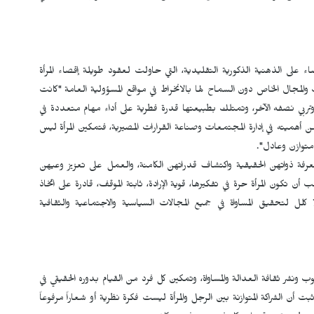
 على الذهنية الذكورية التقليدية، التي حاولت لعقود طويلة إقصاء المرأة
المجال الخاص دون السماح لها بالانخراط في مواقع المسؤولية العامة "كانت
 وتربي نصفه الآخر، وتمتلك بطبيعتها قدرة فطرية على أداء مهام متعددة في
 من أهميته في إدارة المجتمعات وصناعة القرارات المصيرية، فتمكين المرأة ليس
متوازن وعادل".
فة ذواتهن الحقيقية واكتشاف قدراتهن الكامنة، والعمل على تعزيز وعيهن
تكون المرأة حرة في تفكيرها، قوية الإرادة، ثابتة الموقف، قادرة على اتخاذ
 كلل لتحقيق المساواة في جميع المجالات السياسية والاجتماعية والثقافية
وب ونشر ثقافة العدالة والمساواة، وتمكين كل فرد من القيام بدوره الحقيقي في
 أن الشراكة المتوازنة بين الرجل والمرأة ليست فكرة نظرية أو شعاراً مرفوعاً