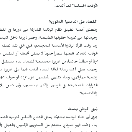
الأوقات الحساسة" كما أكدت.
القضاء على الذهنية الذكورية
وتنطلق أهمية تطبيق نظام الرئاسة المشتركة من دورها في القضاء
وحرمانها من ممارسة حقوقها الطبيعية، وحصر دورها داخل البيت و
وما زالت المرأة الركيزة الأساسية للمجتمع، فهي التي تلد نصفه
الوقت ذاته، مما يجعلها عنصراً حيوياً لا يمكن تجاهله أو التقليل
ترفاً أو مطلباً جانبياً، بل ضرورة مجتمعية لضمان بناء مستقبل 
وجهت هيفي أحمد رسالة لكافة النساء أكدت فيها على ضرورة معر
وتنمية مهاراتهن، وبناء ثقتهن بأنفسهن دون تردد أو خوف "يجب أن 
القرارات الصحيحة في الزمان والمكان المناسبين، وأن تسعى بلا
والاقتصادية".
يُبنى الوطن بنسائه
وترى أن نظام الرئاسة المشتركة يمثل المفتاح الأساسي لتوعية الشع
بناء وطنه، فهو نموذج متقدم على المستويين الإقليمي والدولي وأثبت