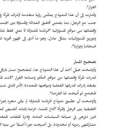
جميع المجالات السياسية والاجتماعية والتنفيذية والدبلوم
القرار".
وأشارت إلى أن هذا النموذج يعكس رؤية متقدمة لإشراك المرأة في
جنب مع الرجل، بما يضمن تحقيق العدالة والمساواة بين الجنسين،
وإقصائها من مواقع المسؤولية "الرئاسة المشتركة لا تعني فقط ثن
وتوزيع المسؤوليات بشكل عادل، وهو ما أدى إلى ظهور تجربة فريد
انسجاماً وتوازناً".
تصحيح المسار
وأوضحت هيڤي أحمد أن هذا النموذج جاء لتصحيح مسار تاريخي طوي
قدرات المرأة وإقصائها من مواقع التأثير وصناعة القرار "كانت ا
يفتقد إدراك قدراتها الفعلية ومواهبها المتعددة، الأمر الذي تس
المجتمع لو أُتيحت لها الفرصة".
وأوضحت أن تطبيق نموذج الرئاسة المشتركة لم يكن مجرد إجراء 
الحقيقية بين الرجل والمرأة "أتاح للنساء فرصة إثبات أنفسهن كع
فبرز دورهن في صياغة السياسات العامة، وإدارة الملفات المعق
مشاركتهن رمزية أو محدودة، بل أصبحت جزءاً أصيلاً من بنية الإدار