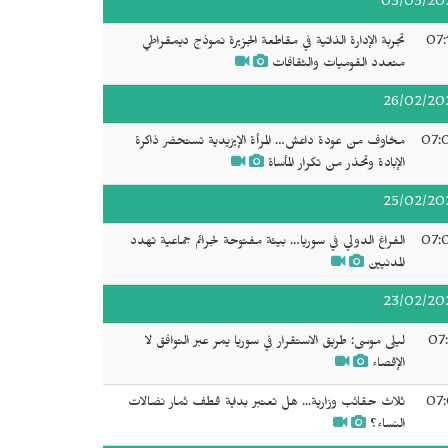
03/03/20
07:
تجربة الإدارة الذاتية في مقاطعة الجزيرة نموذج ديمقراطي
متعدد القوميات والثقافات
26/02/20
07:
مخاوف من عودة داعش… المرأة الإيزيدية تستحضر ذاكرة
الإبادة وتحذر من تكرار المأساة
25/02/20
07:
الفراغ الدولي في سوريا… بيئة مفتوحة لجرائم جماعية تهدد
المدنيين
23/02/20
07:
ليلى موسى: طريق الاستقرار في سوريا يمر عبر التوافق لا
الإقصاء
07:
ثلاث حقائب وزارية... هل تعتبر بداية قطف ثمار نضالات
النساء؟