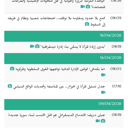
08:36
'الوحدة الكردية ضرورة وجودية في ظل التحولات الإقليمية والصراعات
المتصاعدة'
08:09
قمع بلا حدود ومقاومة بلا توقف... احتجاجات شعبية ونظام في طريقه
إلى السقوط
16/04/2026
08:19
'بدون إرادة المرأة لا يمكن بناء إدارة ديمقراطية'
14/04/2026
08:05
سما بكداش: قوانين الإدارة الذاتية تواجهها القوى السلطوية والمركزية
07:16
جدل تمثيل المرأة في الجزائر… بين المناصفة وتحديات الواقع السياسي
09/04/2026
08:19
جيان ديريك: الاندماج الديمقراطي هو الحل الانسب لبناء سوريا جديدة