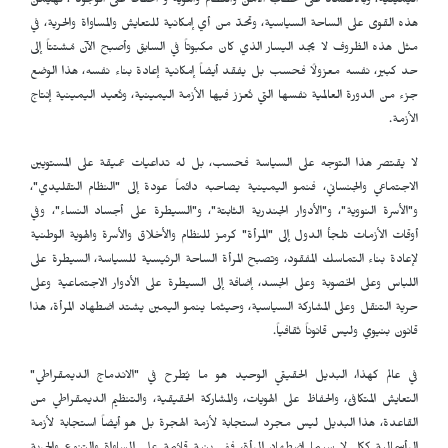
اليمينية، وبالاعتماد على خطاب الأمن والنظام والهوية و"الحفاظ على الوجود"، تهيمن
هذه القوى على الساحة السياسية، وتحدّ من أي إمكانية للتعايش والمساواة والحرية، في
مثل هذه الظروف لا يجد اليسار الذي كان مكبوتاً في السابق وأصبح الآن مُشتتاً إلى
حد كبير، نفسه معزولًا فحسب بل يفقد أيضاً إمكانية إعادة بناء نفسه، هذا الوضع
جزء من الدورة العالمية نفسها التي تُعزز فيها الأزمة اليمينية، وتُعيد اليمينية إنتاج
الأزمة.
لا يقتصر هذا التوجه على السياسة فحسب، بل له تداعيات عميقة على المستويين
الاجتماعي والجنساني، فنمو اليمينية يصاحبه دائماً عودة إلى "النظام التقليدي"،
و"الأسرة النووية"، و"الأدوار الجندرية الثابتة"، و"السيطرة على أجساد النساء"، وفي
أوقات الأزمات تلجأ الدول إلى "المرأة" كرمز للنظام والأخلاق والأسرة والهوية الوطنية
لإعادة بناء التماسك المفقود، وتصبح المرأة الساحة الرئيسية للسياسة، السيطرة على
اللباس وعلى الخصوبة وعلى الجسد، إضافة إلى السيطرة على الأدوار الاجتماعية وعلى
حرية التنقل وعلى المشاركة السياسية، وحيثما ينمو اليمين يشتد اضطهاد المرأة، هذا
قانون بنيوي وليس قانوناً ثقافياً.
في عالم كهذا، البديل الحقيقي الوحيد هو ما يُطرح في "الاندماج الديمقراطي"
التعايش المتكافئ، والحفاظ على الهويات، والمشاركة الحقيقية، والتنظيم الديمقراطي من
القاعدة، هذا البديل ليس مجرد استجابة لأزمة الهجرة بل هو أيضاً استجابة لأزمة