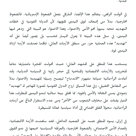
جدية.
في الوقت الراهن، يتفاقم هذا الإقصاء التاريخي بفعل الضغوط الإمبريالية، فالضغوط
الخارجية، بدلاً من إضعاف قوى اليمين تُقوّيها، لأن الدولة القومية في لحظات
التهديد تتجه بنيوياً نحو الأمن والاحتواء، وهذا الاحتواء هو البيئة التي يزدهر فيها
اليمين، في مثل هذه البيئة لا يُعزل اليسار فحسب بل يُصور أيضاً على أنه
"تهديد" هذه العملية جزء من منطق الأزمات العالمي، فكلما تعمقت الأزمة ازداد
اليمين قوة.
ينسحب هذا المنطق على المشهد العالمي؛ حيث تحولت الهجرة باعتبارها نتاجاً
للحروب والأزمات الاقتصادية والمناخية إلى حجر زاوية في السياسة الدولية، وقد
أعادت الرأسمالية صياغة مفهوم "الاندماج" ليصبح وسيلة للهيمنة والاحتواء بدلاً
من التفاعل الحقيقي، وفي هذا السياق تروج الدول القومية لصورة المهاجر كـ "تهديد"
وجودي يمس الثقافة والأمن والهوية، مما يخلق بيئة مثالية لنمو اليمين المتطرف، هذا
التيار يقتات على مخاوف الشعوب من "الآخر" ومن عدم الاستقرار الناتج عن أزمات
الرأسمالية، محولاً القلق الجماعي إلى أداة سياسية فعالة للسيطرة.
في إيران، يسود المنطق نفسه على الصعيد الداخلي، فقد ساهمت الأزمة الاقتصادية،
وانعدام الأمن الاجتماعي، والضغوط الخارجية، والعرقلة السياسية جميعها في نمو القوى