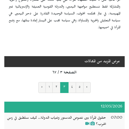
الرأسمالية ككل لا سيما اضطهاد المرأة، ففي بنية قائمة على المساواة والتنوع والحرية
والمشاركة فقط نستطيع مواجهة اليمين، والدولة القومية العنيفة والإمبريالية غير
المهيمنة، في عالم يحكمه الخوف، السياسة الوحيدة القادرة على دحر اليمين هي
سياسة التعايش والحرية والمساواة، وهي سياسة يجب على اليسار إعادة بنائها، مع وضع
المرأة في صميمها.
عرض المزيد من المقالات
الصفحة ٣ / ٦٧
‹
١
٢
٣
٤
٥
›
12/05/2026
07:00
حقوق المرأة بين نصوص الدستور وغياب الدولة... كيف ستُطبق في زمن
الحرب؟