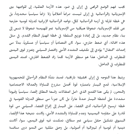
يجب فهم الوضع الراهن في إيران في ضوء هذه الأزمة العالمية، إن المواجهة بين
الإمبريالية والرأسمالية في إيران ليست صراعاً أخلاقياً ولا نزاعاً سياسياً محدوداً، بل
هي لحظة فارقة في أزمة الرأسمالية ككل، تواجه الرأسمالية الإيرانية كدولة قومية خارجة
عن فلك الإمبريالية، ضغوطًا هيكلية من الإمبريالية غير المهيمنة ضغوطًا لا تسعى إلى
بناء نظام جديد، بل إلى إعادة توزيع السلطة في لحظة انهيار النظام القديم. في مثل
هذه الحالة، أي ضغط خارجي، سواء كان اقتصادياً أو سياسياً أو عسكرياً، بدلًا من
إحداث "انتقال" يؤدي إلى تكثيف التشدد الأمني والحصار السياسي وتعزيز قوى اليمين
المتطرف في الداخل، هذا هو منطق الأزمة كلما زاد الضغط الخارجي، اشتد اليمين
المتطرف في الداخل.
يرتبط هذا التوجه في إيران بحقيقة تاريخية، فمنذ نشأة النظام الرأسمالي للجمهورية
الإسلامية، قمع اليسار باعتباره قوةً تحمل مشروع المساواة والعدالة الاجتماعية
والتحرر، لم يكن هذا القمع الذي شمل اعتقالات واسعة النطاق إقصاءً سياسياً وقيوداً
مشددة على أنشطة اليسار حدثاً عابراً، بل كان جزءاً من منطق الدولة القومية في
لحظة ترسيخ الرأسمالية، أدى القضاء على اليسار إلى إفراغ الفضاء السياسي من قوة
قادرة على مقاومة اليمينية وعدم المساواة والتشدد الأمني، وكانت نتيجة هذا الإقصاء
البنيوي تشكيل حقل سياسي غير متكافئ، تمكنت فيه قوى اليمين، سواء أكانت
دينية أم قومية أم ليبرالية أم أصولية، بل وحتى ملكية من النمو دون منافسة