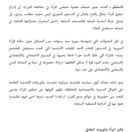
قامشلو ـ
أكدت عبير حساف عضوة مجلس المرأة في مقاطعة الجزيزة، أن إدراج
حقوق المرأة بشكل واضح وفعال في الدستور السوري ليس مجرد مطلب رمزي، بل
يمثل شرطاً أساسياً لحماية المكتسبات السابقة وضمان استمرار مشاركتها الفاعلة في
صناعة مستقبل البلاد.
في ظل التحولات التي تشهدها سوريا منذ سنوات، يبرز التساؤل حول مكانة المرأة
السورية في الدستور القادم كأحد الملفات الأساسية التي تحدد مستقبل المجتمع
برمته، فالمرأة التي طالما كانت جزءاً فاعلاً وحيوياً في النسيج الاجتماعي والاقتصادي
والسياسي، باتت اليوم قوة لا يمكن تجاهلها، ويزداد حضورها في ميادين النشاط المدني
والسياسي والاقتصادي على حد سواء.
ومع ذلك، هناك قوى سياسية تقليدية ومركزية تتشبث بالموروثات القديمة القائمة
على الهياكل الدينية والاجتماعية المحافظة، تظهر تخوفها من تمكين المرأة، وتسعى
للحد من حضورها في مواقع صنع القرار، أو إعادة تحديد دورها ضمن قيود تقليدية
تعود بها إلى أدوارها النمطية السابقة.
واقع المرأة والموروث الثقافي