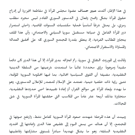
في هذا الإطار، أكدت
عبير حساف
عضوة مجلس المرأة في مقاطعة الجزيرة أن إدراج
حقوق المرأة بشكل واضح وفعال في الدستور السوري القادم ليس مجرد مطلب
رمزي، بل يمثل شرطاً أساسياً لحماية مكتسبات السنوات الماضية، وضمان استمرار
دور المرأة الفاعل في صياغة مستقبل سوريا السياسي والاجتماعي، وأن هذا الملف
يتجاوز المطالب الفردية، إذ يتعلق بقدرة المجتمع السوري كله على تحقيق العدالة
والمساواة والاستقرار الاجتماعي.
وقالت إن الموروث الثقافي في سوريا، رغم اعترافه بدور المرأة، إلا أن هذا الدور كان دائماً
مقيداً ومرهوناً برؤى محددة غالباً ما استمدت شرعيتها من السلطة الدينية
التقليدية، مضيفة أن القوى السياسية الحالية، بما فيها الحكومة السورية المؤقتة،
تتبنى رؤية ذات خلفية دينية، تعتمد على الإسلام كمصدر للإعلان الدستوري، وهو
ما يهدد بإبعاد المرأة عن مواقع القرار، أو إعادة تقييدها ضمن حدودها التقليدية،
متجاوزة بذلك أربعة عشر عاماً من المكاسب التي حققتها المرأة السورية في شتى
المجالات.
وبينت أن هذه المرحلة شهدت صعود المرأة السورية كفاعل نشط، وارتفع صوتها في
المجتمع، إلا أن هناك من يسعى اليوم إلى تقليص هذا الدور وإعادتها إلى الحدود
التقليدية السابقة، وهو ما يشكل تهديداً مباشراً لمستوى مشاركتها وفاعليتها