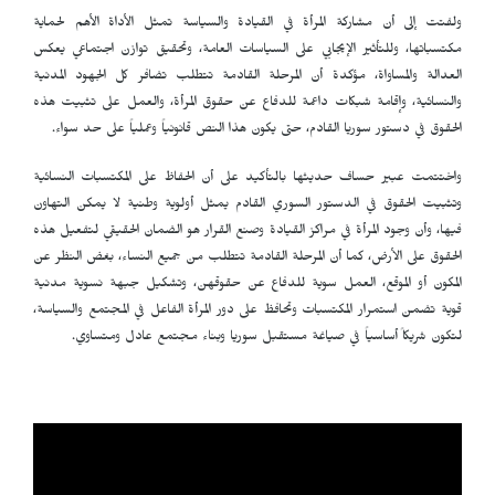
ولفتت إلى أن مشاركة المرأة في القيادة والسياسة تمثل الأداة الأهم لحماية
مكتسباتها، وللتأثير الإيجابي على السياسات العامة، وتحقيق توازن اجتماعي يعكس
العدالة والمساواة، مؤكدة أن المرحلة القادمة تتطلب تضافر كل الجهود المدنية
والنسائية، وإقامة شبكات داعمة للدفاع عن حقوق المرأة، والعمل على تثبيت هذه
الحقوق في دستور سوريا القادم، حتى يكون هذا النص قانونياً وعملياً على حد سواء.
واختتمت عبير حساف حديثها بالتأكيد على أن الحفاظ على المكتسبات النسائية
وتثبيت الحقوق في الدستور السوري القادم يمثل أولوية وطنية لا يمكن التهاون
فيها، وأن وجود المرأة في مراكز القيادة وصنع القرار هو الضمان الحقيقي لتفعيل هذه
الحقوق على الأرض، كما أن المرحلة القادمة تتطلب من جميع النساء، بغض النظر عن
المكون أو الموقع، العمل سوية للدفاع عن حقوقهن، وتشكيل جبهة نسوية مدنية
قوية تضمن استمرار المكتسبات وتحافظ على دور المرأة الفاعل في المجتمع والسياسة،
لتكون شريكاً أساسياً في صياغة مستقبل سوريا وبناء مجتمع عادل ومتساوي.