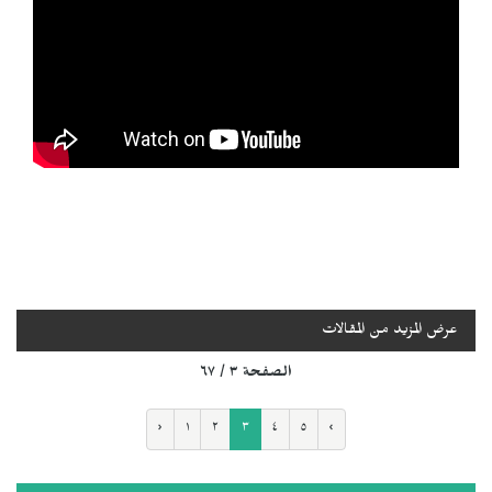
عرض المزيد من المقالات
الصفحة ٣ / ٦٧
‹
١
٢
٣
٤
٥
›