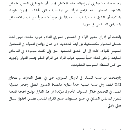
المجتمعية، مشيرة إلى أن إدراك هذه المخاطر يجب أن يقودنا إلى العمل الجماعي
والمشترك لضمان عدم تراجع المرأة عن المكتسبات التي تحققت بجهود طويلة،
ولتأكيد أن الحقوق النسائية ليست امتيازاً، بل جزءاً لا يتجزأ من البناء الاجتماعي
والسياسي المستقبلي في سوريا.
وأكدت أن إدراج حقوق المرأة في الدستور السوري القادم ضرورة ملحة، ليس فقط
لضمان استمرار مكتسباتها، بل أيضاً لتحديد دور فعال وواضح للمرأة في المستقبل
السياسي للبلاد، لافتة إلى أن الحقوق النسائية، حتى وإن كانت موجودة في الدساتير
السابقة، لم تكن فاعلة عملياً بسبب غياب المرأة عن المراكز العليا وصنع القرار، وتجاوزها
من قبل السلطة السياسية التقليدية.
وأوضحت أن نسبة النساء في البرلمان السوري، حتى في أفضل الفترات لم تتجاوز
12% فقط، وهي نسبة ضئيلة جداً مقارنة بالنشاط النسوي الفعلي وحجم مشاركة
النساء في المجتمع خلال السنوات الأخيرة، مؤكدة أن هذا الفارق يوضح الحاجة الملحة
لتعزيز التمثيل النسائي في جميع مستويات صنع القرار، لضمان تطبيق الحقوق بشكل
فعلي وعملي.