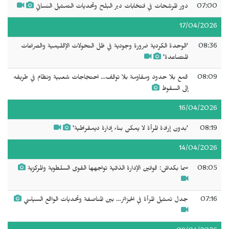
07:00
دور المرشحات في انتخابات دير البلح وتحديات التمثيل النسائي
17/04/2026
08:36
'الوحدة الكردية ضرورة وجودية في ظل التحولات الإقليمية والصراعات
المتصاعدة'
08:09
قمع بلا حدود ومقاومة بلا توقف... احتجاجات شعبية ونظام في طريقه
إلى السقوط
16/04/2026
08:19
'بدون إرادة المرأة لا يمكن بناء إدارة ديمقراطية'
14/04/2026
08:05
سما بكداش: قوانين الإدارة الذاتية تواجهها القوى السلطوية والمركزية
07:16
جدل تمثيل المرأة في الجزائر… بين المناصفة وتحديات الواقع السياسي