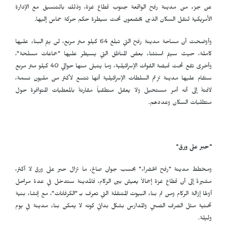
عن جزء من مدينة رفح الواقعة جنوب قطاع غزة، وذلك بالتنسيق مع الإدارة
الأمريكية لنقل السكان الذين يخضعون تحت سيطرة حكم حركة حماس إليها.
وأوضحت أن مساحة مدينة رفح التي تبلغ 64 كيلو متر مربع، لن يتم البناء عليها
كاملة، حيث سيتم استثناء بعض المناطق التي يسيطر عليها "جماعات مسلحة"،
وأخرى تقع تحت قبضة القوات الإسرائيلية، وما يتبقى منها حوالي 40 كيلو متر مربع
ستقام عليها مدينة تزعم السلطات الإسرائيلية أنها تتسع لأكثر من مليون نسمة،
لافتةً إلى أنه أمر مستحيل ولا يعقل منطقياً مقارنةً بالمعطيات المتوافرة حول
متطلبات السكان وعددهم.
"حبر على ورق"
ومخطط مدينة "رفح الخضراء" بحسب جوان صالح، ما تزال حبر على ورق لا أكثر،
مشيرةً إلى أن قطاع غزة إجمالاً يعيش بين الركام، فالمدينة ستدخل في عدة مراحل
أولها إزالة الركام ومن ثم بناء البيوت المتنقلة التي تعرف بـ "الكرفانات"، مع إنشاء بنية
تحتية مثل الصرف الصحي والمدارس بشكل بدائي كونه لا يمكن بناء مدينة في يوم
وليلة.