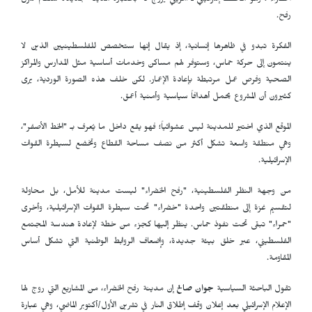
الخضراء"، وهو مخطط إسرائيلي ـ أمريكي يروج له باعتباره مدينة جديدة ستقام شرق
رفح.
الفكرة تبدو في ظاهرها إنسانية، إذ يقال إنها ستخصص للفلسطينيين الذين لا
ينتمون إلى حركة حماس، وستوفر لهم مساكن وخدمات أساسية مثل المدارس والمراكز
الصحية وفرص عمل مرتبطة بإعادة الإعمار. لكن خلف هذه الصورة الوردية، يرى
كثيرون أن المشروع يحمل أهدافاً سياسية وأمنية أعمق.
الموقع الذي اختير للمدينة ليس عشوائياً؛ فهو يقع داخل ما يُعرف بـ "الخط الأصفر"،
وهي منطقة واسعة تشكل أكثر من نصف مساحة القطاع وتخضع لسيطرة القوات
الإسرائيلية.
من وجهة النظر الفلسطينية، "رفح الخضراء" ليست مدينة للأمل، بل محاولة
لتقسيم غزة إلى منطقتين واحدة "خضراء" تحت سيطرة القوات الإسرائيلية، وأخرى
"حمراء" تبقى تحت نفوذ حماس. ينظر إليها كجزء من خطة لإعادة هندسة المجتمع
الفلسطيني، عبر خلق بيئة جديدة، وإضعاف الروابط الوطنية التي تشكل أساس
المقاومة.
تقول الباحثة السياسية
جوان صالح
إن مدينة رفح الخضراء، من المشاريع التي روج لها
الإعلام الإسرائيلي بعد إعلان وقف إطلاق النار في تشرين الأول/أكتوبر الماضي، وهي عبارة