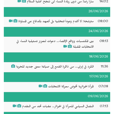
14:02
سارا رضا: من دون ريادة النساء لن تنجح عملية السلام
26/06/2026
08:00
مترشحة: لا أقدم وعوداً انتخابية بل أتعهد بالدفاع عن المساواة
24/06/2026
08:13
بين المكتسبات وواقع الإقصاء... دعوات لتعزيز تمثيلية النساء في
الانتخابات المقبلة
18/06/2026
11:36
الكرد في إيران… من ذاكرة القمع إلى صياغة معنى جديد للحرية
17/06/2026
07:08
المرأة الجزائرية تخوض معركة الانتخابات
09/06/2026
07:13
النضال السياسي للمرأة في الجزائر... عقبات تحد من التقدم