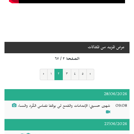
عرض المزيد من المقالات
الصفحة ٢ / ٦٧
‹
١
٢
٣
٤
٥
›
28/06/2026
09:08
شهين حسيني: الإعدامات والقمع لن يوقفا تضامن الكُرد والنساء
27/06/2026