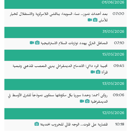
01/06/2026
07:00
بعد أحداث تموز... نساء السويداء يناقشن اللامركزية والاستقلال كخيار
للأمان
31/05/2026
07:10
التماطل التركي يهدد توازنات السلام الاستراتيجية
15/05/2026
09:45
نجيبة قره داغي: الاندماج الديمقراطي ينهي التعصب المذهبي وتبعية
المرأة
13/05/2026
09:06
روكن أحمد: وحدة سوريا بكل مكوّناتها ستكون نموذجاً للشرق الأوسط في
الديمقراطية
12/05/2026
10:18
المضاربة على الموت... الوجه المالي للحروب الحديثة