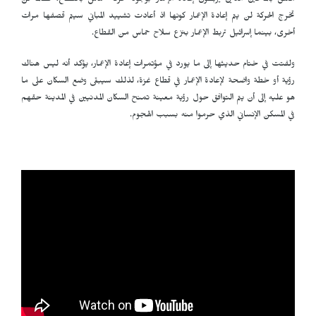
معلق بالمانحين الذين يربطون إعادة الإعمار بوجود حركة حماس بالقطاع، فطالما لن
تخرج الحركة لن يتم إعادة الإعمار كونها اذ أعادت تشييد المباني سيتم قصفها مرات
أخرى، بينما إسرائيل تربط الإعمار بنزع سلاح حماس من القطاع.
ولفتت في ختام حديثها إلى ما يورد في مؤتمرات إعادة الإعمار، يؤكد أنه ليس هناك
رؤية أو خطة واضحة لإعادة الإعمار في قطاع غزة، لذلك سيبقى وضع السكان على ما
هو عليه إلى أن يتم التوافق حول رؤية معينة تمنح السكان المدنيين في المدينة حقهم
في المسكن الإنساني الذي حرموا منه بسبب الهجوم.