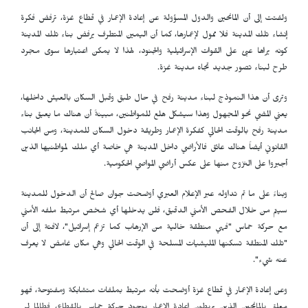
ولفتت إلى أن المانحين والدول المسؤولة عن إعادة الإعمار في قطاع غزة، ترفض فكرة
إنشاء تلك المدينة فلا ممول لإعمارها، كما أن اليمين المتطرف يرفض بناء تلك المدينة
كونه يراها عبئ على القوات الإسرائيلية والجنود، لهذا لا يمكن اعتبارها سوى مجرد
طرح لبناء تصور جديد تجاه مدينة غزة.
وترى أن هذا النموذج لبناء مدينة رفح في حال طبق وقبل السكان بالعيش داخلها،
يعني المضي نحو المجهول وهذا سيشكل هلع للمواطنين، مبينةً أن هناك ما يعيق بناء
مدينة رفح بالوقت الحالي كفكرة الإعمار وطريقة دخول السكان للمدينة، ومن الجانب
القانوني أيضاً هناك عائق فالأراضي داخل المدينة هي خاصة أي ملك لمواطنيها الذين
أجبروا على النزوح منها على عكس أراضي المواصي الحكومية.
وبناءً على ما تم تداوله عبر الإعلام العبري أوضحت جوان صالح أن الدخول للمدينة
سيتم من خلال الفحص الأمني الدقيق، فلن يدخلها أي شخص مرتبط ملفه الأمني
مع حركة حماس "فهي منطقة خالية من الإرهاب كما تزعم إسرائيل"، لافتة إلى أن
"تلك المنطقة تسكنها المليشيات المسلحة في الوقت الحالي وهي مكان غامض لا يعرف
عنه شيء".
وعن إعادة الإعمار في قطاع غزة أوضحت بأنه مرتبط بملفات متشابكة ومفتوحة، فهو