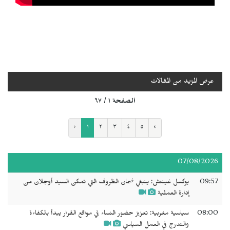
عرض المزيد من المقالات
الصفحة ١ / ٦٧
‹
١
٢
٣
٤
٥
›
07/08/2026
09:57
يوكسل غينتش: ينبغي ضمان الظروف التي تمكن السيد أوجلان من
إدارة العملية
08:00
سياسية مغربية: تعزيز حضور النساء في مواقع القرار يبدأ بالكفاءة
والتدرج في العمل السياسي