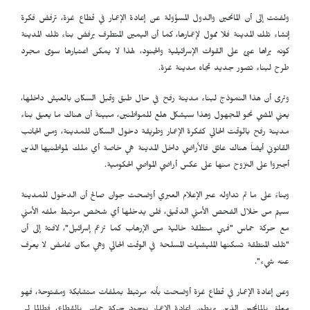
ولفتت إلى أن المانحين والدول المسؤولة عن إعادة الإعمار في قطاع غزة، ترفض فكرة
إنشاء تلك المدينة فلا ممول لإعمارها، كما أن اليمين المتطرف يرفض بناء تلك المدينة
كونه يراها عبئ على القوات الإسرائيلية والجنود، لهذا لا يمكن اعتبارها سوى مجرد
طرح لبناء تصور جديد تجاه مدينة غزة.
وترى أن هذا النموذج لبناء مدينة رفح في حال طبق وقبل السكان بالعيش داخلها،
يعني المضي نحو المجهول وهذا سيشكل هلع للمواطنين، مبينةً أن هناك ما يعيق بناء
مدينة رفح بالوقت الحالي كفكرة الإعمار وطريقة دخول السكان للمدينة، ومن الجانب
القانوني أيضاً هناك عائق فالأراضي داخل المدينة هي خاصة أي ملك لمواطنيها الذين
أجبروا على النزوح منها على عكس أراضي المواصي الحكومية.
وبناءً على ما تم تداوله عبر الإعلام العبري أوضحت جوان صالح أن الدخول للمدينة
سيتم من خلال الفحص الأمني الدقيق، فلن يدخلها أي شخص مرتبط ملفه الأمني
مع حركة حماس "فهي منطقة خالية من الإرهاب كما تزعم إسرائيل"، لافتة إلى أن
"تلك المنطقة تسكنها المليشيات المسلحة في الوقت الحالي وهي مكان غامض لا يعرف
عنه شيء".
وعن إعادة الإعمار في قطاع غزة أوضحت بأنه مرتبط بملفات متشابكة ومفتوحة، فهو