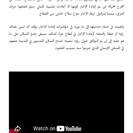
معلق بالمانحين الذين يربطون إعادة الإعمار بوجود حركة حماس بالقطاع، فطالما لن
تخرج الحركة لن يتم إعادة الإعمار كونها اذ أعادت تشييد المباني سيتم قصفها مرات
أخرى، بينما إسرائيل تربط الإعمار بنزع سلاح حماس من القطاع.
ولفتت في ختام حديثها إلى ما يورد في مؤتمرات إعادة الإعمار، يؤكد أنه ليس هناك
رؤية أو خطة واضحة لإعادة الإعمار في قطاع غزة، لذلك سيبقى وضع السكان على ما
هو عليه إلى أن يتم التوافق حول رؤية معينة تمنح السكان المدنيين في المدينة حقهم
في المسكن الإنساني الذي حرموا منه بسبب الهجوم.