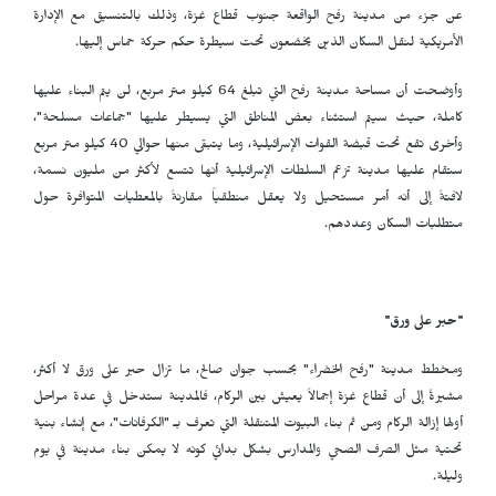
عن جزء من مدينة رفح الواقعة جنوب قطاع غزة، وذلك بالتنسيق مع الإدارة
الأمريكية لنقل السكان الذين يخضعون تحت سيطرة حكم حركة حماس إليها.
وأوضحت أن مساحة مدينة رفح التي تبلغ 64 كيلو متر مربع، لن يتم البناء عليها
كاملة، حيث سيتم استثناء بعض المناطق التي يسيطر عليها "جماعات مسلحة"،
وأخرى تقع تحت قبضة القوات الإسرائيلية، وما يتبقى منها حوالي 40 كيلو متر مربع
ستقام عليها مدينة تزعم السلطات الإسرائيلية أنها تتسع لأكثر من مليون نسمة،
لافتةً إلى أنه أمر مستحيل ولا يعقل منطقياً مقارنةً بالمعطيات المتوافرة حول
متطلبات السكان وعددهم.
"حبر على ورق"
ومخطط مدينة "رفح الخضراء" بحسب جوان صالح، ما تزال حبر على ورق لا أكثر،
مشيرةً إلى أن قطاع غزة إجمالاً يعيش بين الركام، فالمدينة ستدخل في عدة مراحل
أولها إزالة الركام ومن ثم بناء البيوت المتنقلة التي تعرف بـ "الكرفانات"، مع إنشاء بنية
تحتية مثل الصرف الصحي والمدارس بشكل بدائي كونه لا يمكن بناء مدينة في يوم
وليلة.