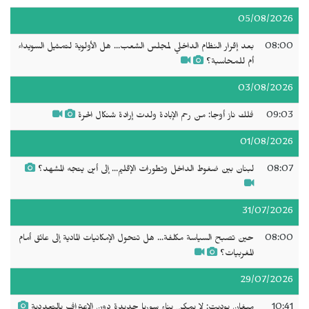
05/08/2026
08:00
بعد إقرار النظام الداخلي لمجلس الشعب... هل الأولوية لتمثيل السويداء
أم للمحاسبة؟
03/08/2026
09:03
فلك ناز أوجا: من رحم الإبادة ولدت إرادة شنكال الحرة
01/08/2026
08:07
لبنان بين ضغوط الداخل وتطورات الإقليم... إلى أين يتجه المشهد؟
31/07/2026
08:00
حين تصبح السياسة مكلفة... هل تتحول الإمكانيات المادية إلى عائق أمام
المغربيات؟
29/07/2026
10:41
ميغان بوديت: لا يمكن بناء سوريا جديدة دون الاعتراف بالتعددية