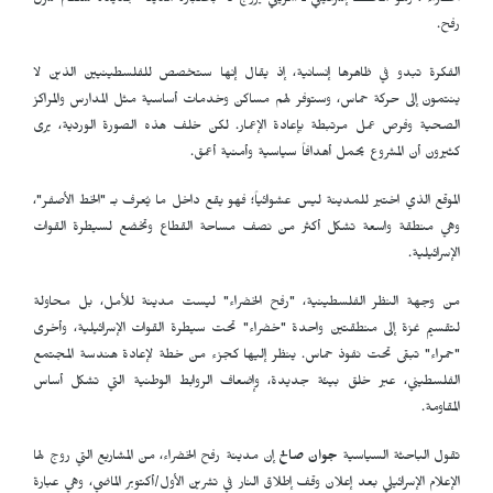
الخضراء"، وهو مخطط إسرائيلي ـ أمريكي يروج له باعتباره مدينة جديدة ستقام شرق
رفح.
الفكرة تبدو في ظاهرها إنسانية، إذ يقال إنها ستخصص للفلسطينيين الذين لا
ينتمون إلى حركة حماس، وستوفر لهم مساكن وخدمات أساسية مثل المدارس والمراكز
الصحية وفرص عمل مرتبطة بإعادة الإعمار. لكن خلف هذه الصورة الوردية، يرى
كثيرون أن المشروع يحمل أهدافاً سياسية وأمنية أعمق.
الموقع الذي اختير للمدينة ليس عشوائياً؛ فهو يقع داخل ما يُعرف بـ "الخط الأصفر"،
وهي منطقة واسعة تشكل أكثر من نصف مساحة القطاع وتخضع لسيطرة القوات
الإسرائيلية.
من وجهة النظر الفلسطينية، "رفح الخضراء" ليست مدينة للأمل، بل محاولة
لتقسيم غزة إلى منطقتين واحدة "خضراء" تحت سيطرة القوات الإسرائيلية، وأخرى
"حمراء" تبقى تحت نفوذ حماس. ينظر إليها كجزء من خطة لإعادة هندسة المجتمع
الفلسطيني، عبر خلق بيئة جديدة، وإضعاف الروابط الوطنية التي تشكل أساس
المقاومة.
تقول الباحثة السياسية
جوان صالح
إن مدينة رفح الخضراء، من المشاريع التي روج لها
الإعلام الإسرائيلي بعد إعلان وقف إطلاق النار في تشرين الأول/أكتوبر الماضي، وهي عبارة