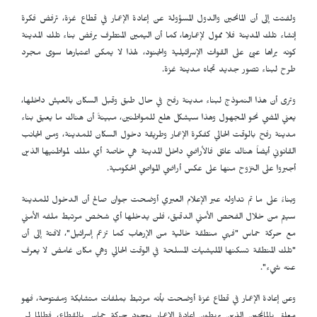
ولفتت إلى أن المانحين والدول المسؤولة عن إعادة الإعمار في قطاع غزة، ترفض فكرة
إنشاء تلك المدينة فلا ممول لإعمارها، كما أن اليمين المتطرف يرفض بناء تلك المدينة
كونه يراها عبئ على القوات الإسرائيلية والجنود، لهذا لا يمكن اعتبارها سوى مجرد
طرح لبناء تصور جديد تجاه مدينة غزة.
وترى أن هذا النموذج لبناء مدينة رفح في حال طبق وقبل السكان بالعيش داخلها،
يعني المضي نحو المجهول وهذا سيشكل هلع للمواطنين، مبينةً أن هناك ما يعيق بناء
مدينة رفح بالوقت الحالي كفكرة الإعمار وطريقة دخول السكان للمدينة، ومن الجانب
القانوني أيضاً هناك عائق فالأراضي داخل المدينة هي خاصة أي ملك لمواطنيها الذين
أجبروا على النزوح منها على عكس أراضي المواصي الحكومية.
وبناءً على ما تم تداوله عبر الإعلام العبري أوضحت جوان صالح أن الدخول للمدينة
سيتم من خلال الفحص الأمني الدقيق، فلن يدخلها أي شخص مرتبط ملفه الأمني
مع حركة حماس "فهي منطقة خالية من الإرهاب كما تزعم إسرائيل"، لافتة إلى أن
"تلك المنطقة تسكنها المليشيات المسلحة في الوقت الحالي وهي مكان غامض لا يعرف
عنه شيء".
وعن إعادة الإعمار في قطاع غزة أوضحت بأنه مرتبط بملفات متشابكة ومفتوحة، فهو