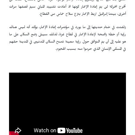
معلق بالمانحين الذين يربطون إعادة الإعمار بوجود حركة حماس بالقطاع، فطالما لن
تخرج الحركة لن يتم إعادة الإعمار كونها اذ أعادت تشييد المباني سيتم قصفها مرات
أخرى، بينما إسرائيل تربط الإعمار بنزع سلاح حماس من القطاع.
ولفتت في ختام حديثها إلى ما يورد في مؤتمرات إعادة الإعمار، يؤكد أنه ليس هناك
رؤية أو خطة واضحة لإعادة الإعمار في قطاع غزة، لذلك سيبقى وضع السكان على ما
هو عليه إلى أن يتم التوافق حول رؤية معينة تمنح السكان المدنيين في المدينة حقهم
في المسكن الإنساني الذي حرموا منه بسبب الهجوم.