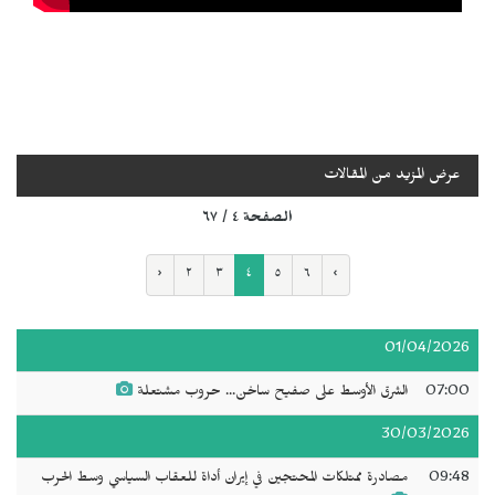
عرض المزيد من المقالات
الصفحة ٤ / ٦٧
‹
٢
٣
٤
٥
٦
›
01/04/2026
07:00
الشرق الأوسط على صفيح ساخن... حروب مشتعلة
30/03/2026
09:48
مصادرة ممتلكات المحتجين في إيران أداة للعقاب السياسي وسط الحرب