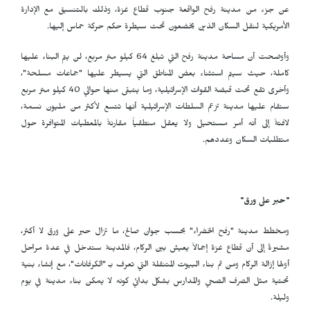
عن جزء من مدينة رفح الواقعة جنوب قطاع غزة، وذلك بالتنسيق مع الإدارة
الأمريكية لنقل السكان الذين يخضعون تحت سيطرة حكم حركة حماس إليها.
وأوضحت أن مساحة مدينة رفح التي تبلغ 64 كيلو متر مربع، لن يتم البناء عليها
كاملة، حيث سيتم استثناء بعض المناطق التي يسيطر عليها "جماعات مسلحة"،
وأخرى تقع تحت قبضة القوات الإسرائيلية، وما يتبقى منها حوالي 40 كيلو متر مربع
ستقام عليها مدينة تزعم السلطات الإسرائيلية أنها تتسع لأكثر من مليون نسمة،
لافتةً إلى أنه أمر مستحيل ولا يعقل منطقياً مقارنةً بالمعطيات المتوافرة حول
متطلبات السكان وعددهم.
"حبر على ورق"
ومخطط مدينة "رفح الخضراء" بحسب جوان صالح، ما تزال حبر على ورق لا أكثر،
مشيرةً إلى أن قطاع غزة إجمالاً يعيش بين الركام، فالمدينة ستدخل في عدة مراحل
أولها إزالة الركام ومن ثم بناء البيوت المتنقلة التي تعرف بـ "الكرفانات"، مع إنشاء بنية
تحتية مثل الصرف الصحي والمدارس بشكل بدائي كونه لا يمكن بناء مدينة في يوم
وليلة.