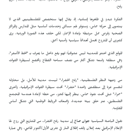
الخضراء"، وهو مخطط إسرائيلي ـ أمريكي يروج له باعتباره مدينة جديدة ستقام شرق
رفح.
الفكرة تبدو في ظاهرها إنسانية، إذ يقال إنها ستخصص للفلسطينيين الذين لا
ينتمون إلى حركة حماس، وستوفر لهم مساكن وخدمات أساسية مثل المدارس والمراكز
الصحية وفرص عمل مرتبطة بإعادة الإعمار. لكن خلف هذه الصورة الوردية، يرى
كثيرون أن المشروع يحمل أهدافاً سياسية وأمنية أعمق.
الموقع الذي اختير للمدينة ليس عشوائياً؛ فهو يقع داخل ما يُعرف بـ "الخط الأصفر"،
وهي منطقة واسعة تشكل أكثر من نصف مساحة القطاع وتخضع لسيطرة القوات
الإسرائيلية.
من وجهة النظر الفلسطينية، "رفح الخضراء" ليست مدينة للأمل، بل محاولة
لتقسيم غزة إلى منطقتين واحدة "خضراء" تحت سيطرة القوات الإسرائيلية، وأخرى
"حمراء" تبقى تحت نفوذ حماس. ينظر إليها كجزء من خطة لإعادة هندسة المجتمع
الفلسطيني، عبر خلق بيئة جديدة، وإضعاف الروابط الوطنية التي تشكل أساس
المقاومة.
تقول الباحثة السياسية
جوان صالح
إن مدينة رفح الخضراء، من المشاريع التي روج لها
الإعلام الإسرائيلي بعد إعلان وقف إطلاق النار في تشرين الأول/أكتوبر الماضي، وهي عبارة