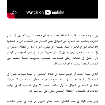
وفي شهادة خاصة، قالت الناشطة الحقوقية
إيمان محمد الزين العزري
، إن تقييم
الثورات يتطلب أخذ العديد من العوامل بعين الاعتبار مثل الأهداف التي تم تحقيقها
والإنجازات التي تم الوصول إليها، مضيفةً "في تونس، الثورة أدت إلى انتقال ديمقراطي
وإنشاء دستور جديد يعزز حقوق الإنسان والحرية"، بينما في مصر، اعتبرت أن الوضع
كان أفضل في البداية، ولكن التحديات المستمرة للحريات العامة جعلت من
الصعب استكمال المسيرة نحو الديمقراطية.
أما في ليبيا، أكدت أن الوضع معقد في البلاد "صحيح أن ليبيا شهدت تغييراً في
النظام، لكن البلاد تحولت إلى ساحة نزاع مسلح، ما جعلها بعيدة عن الاستقرار"،
كما أن الوضع في العراق لا يزال مقلقاً، حيث لا يزال الشعب العراقي يواجه
التحديات الاقتصادية والانتقال السياسي الهش، على حد تعبيرها.
وعن وضع المرأة في هذه البلدان، قالت إيمان العزري إن المرأة في تونس حققت