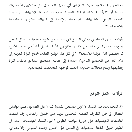
معظمهن في ملاجئ، حيث لا يجدن أي سبيل للحصول على حقوقهن الأساسية"،
مبينة أن "المرأة في تلك المناطق العربية أصبحت ضحية للانتهاكات المستمرة
للعنف الجنسي، والانتهاكات الجسدية، بالإضافة إلى انتهاك حقوقها التعليمية
والاجتماعية".
وأوضحت أن النساء في بعض المناطق التي عانت من الحروب والنزاعات مثل اليمن
وسوريا، يعانين ليس فقط من فقدان حقوقهن الأساسية، بل أيضاً من غياب الأمن،
مما يجعلهن أكثر عرضة للاستغلال "في ظل هذا الوضع المعقد، تحتاج المرأة العربية إلى
دعم أكبر من المجتمع الدولي"، مشيرة إلى أهمية تشجيع مشاريع تمكين المرأة
وتعليمها وفتح مجالات جديدة أمامها لمواجهة التحديات المجتمعية.
المرأة بين الأمل والواقع
رغم التحديات، فإن النساء لا تزلن تتمتعن بقدرة كبيرة على الصمود، فهن تواصلن
النضال في ظل الظروف الصعبة لتحقيق المزيد من الحقوق والفرص، وقد اتفقت
الناشطات التونسيات على ضرورة مواصلة الطريق "نحن، النساء التونسيات، نعلم أن
الطريق طويل، لكننا مستمرات في العمل على تحسين وضعنا السياسي والاجتماعي.