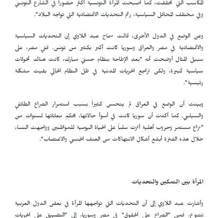
المكاسب التي تحققت، كما أصبحت المرأة التونسية أكثر حضوراً في الشارع التونسي
وفي مختلف المحافل السياسية، رغم التحديات الاقتصادية التي تواجه البلاد".
وعن الوضع في الدول الأخرى، قالت سماح عبد اللاوي إن التحديات السياسية
والاقتصادية في مصر والعراق وسوريا كانت أكبر بكثير من تونس. ففي مصر، على
سبيل المثال أوضحت أنه "بعد الإطاحة بنظام حسني مبارك، كانت هناك تحولات
سياسية كبيرة، ولكن تراجع الحريات المدنية في ظل النظام الحالي بقيت مشكلة
رئيسية".
وبينت أن الوضع في العراق لم يتحسن كثيراً بسبب استمرار الصراع الطائفي
والسياسي. كما أكدت أن سوريا كانت في أسوأ حالاتها، بحكم معاناتها لسنوات من
"نزاع مستمر وحروب أهلية أثرت سلباً على الحياة اليومية للمواطنين وواجهت النساء
خلال هذه الفترة أبشع أشكال الانتهاكات من العنف الجنسي والاغتصاب".
المرأة بين التمكين والتحديات
وأشارت عبد اللاوي إلى أن التحديات التي تواجهها المرأة في بعض الدول العربية
تتنوع، فمن "الصراع على الحقوق" في مصر وسوريا، إلى "التضييق على الحريات