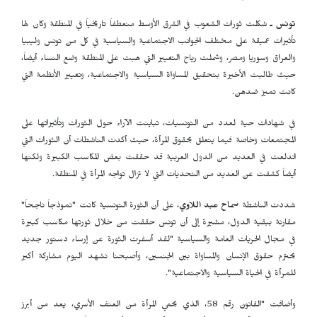
تونس ـ
شكلت ثورات الشعوب في الشرق الأوسط منعطفاً تاريخياً في المنطقة وكان لها
تأثيرات عميقة على مختلف الجوانب الاجتماعية والسياسية في كل من تونس وليبيا
والعراق وسوريا ومصر، وشملت رياح التغيير التي هبت على المنطقة وضع النساء أيضاً،
حيث طالبت الأخيرة بتحقيق المساواة السياسية والاجتماعية، وتغيير الأنظمة التي
كانت تميز ضدهن.
في شهادات حية لعدد من التونسيات، تباينت الآراء حول الثورات وتأثيراتها على
المجتمعات وخاصة فيما يتعلق بحقوق المرأة، حيث أكدت الناشطات أن الثورات التي
اندلعت في العديد من الدول العربية قد حققت بعض المكاسب الكبيرة ولكنها
أيضاً كشفت عن العديد من التحديات التي لا تزال تواجه المرأة في المنطقة.
شددت الناشطة
سماح عبد اللاوي
، على أن الثورة التونسية كانت "نموذجاً ناجحاً"
مقارنة ببقية الدول، مشيرة إلى أن تونس حققت من خلال ثورتها مكاسب كبيرة
في مجال الحريات العامة والسياسية "لقد أسفرت الثورة عن إرساء دستور جديد
يحترم حقوق الإنسان والمساواة بين الجنسين، وأصبحنا نشهد اليوم مشاركة أكبر
للمرأة في الحياة السياسية والاجتماعية".
وأضافت "القانون رقم 58، الذي يحمي المرأة من العنف الأسري، يعد من أبرز