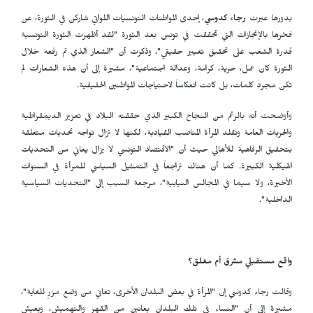
بدورها عبرت
رجاء كدوسي
، إحدى المواطنات التونسيات اللواتي شاركن في الثورة، عن
فخرها بالإنجازات التي تحققت في تونس بعد الثورة "لقد أظهرت الثورة التونسية
قدرة الشعب على تحقيق تغيير حقيقي"، وذكرت أن "الشعار الذي تم رفعه خلال
الثورة كان عمل، حرية، كرامة، وعدالة اجتماعية"، مشيرة إلى أن هذه الشعارات لم
تكن مجرد كلمات، بل كانت انعكاساً لاحتياجات المواطنين الحقيقية.
وأوضحت أنه بالرغم من النجاح الكبير الذي حققته البلاد في تعزيز الديمقراطية
والحريات العامة وتقلد المرأة المناصب القيادية، لكنها لا تزال تواجه تحديات متعلقة
بتحقيق الرفاهية للأهالي حيث أن "الاقتصاد التونسي لا يزال يعاني من التحديات
الهيكلية الكبيرة. كما أن هناك تراجعاً في التمثيل السياسي للمرأة في السنوات
الأخيرة، ولا سيما في المجالس النيابية"، مرجعة السبب إلى "التحديات السياسية
الداخلية".
واقع مستقبلي مشرق أم مغلق؟
وقالت رجاء كدوسي إن "المرأة في بعض البلدان الأخرى، تعاني من وضع مزرٍ للغاية"،
مشيرة إلى أن "النساء في تلك البلدان يعانين من القهر والتهميش، ويعيش