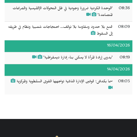
08:36
'الوحدة الكردية ضرورة وجودية في ظل التحولات الإقليمية والصراعات
المتصاعدة'
08:09
قمع بلا حدود ومقاومة بلا توقف... احتجاجات شعبية ونظام في طريقه
إلى السقوط
16/04/2026
08:19
'بدون إرادة المرأة لا يمكن بناء إدارة ديمقراطية'
14/04/2026
08:05
سما بكداش: قوانين الإدارة الذاتية تواجهها القوى السلطوية والمركزية