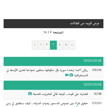
عرض المزيد من المقالات
الصفحة ٣ / ٦٧
‹
١
٢
٣
٤
٥
›
13/05/2026
09:06
روكن أحمد: وحدة سوريا بكل مكوّناتها ستكون نموذجاً للشرق الأوسط في
الديمقراطية
12/05/2026
10:18
المضاربة على الموت... الوجه المالي للحروب الحديثة
07:00
حقوق المرأة بين نصوص الدستور وغياب الدولة... كيف ستُطبق في زمن