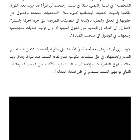
الشخصية" في ليبيا واليمن. مثلاً في ليبيا، أوضحت أن المرأة قد برزت بعد الثورة،
ولكنها واجهت تحديات اجتماعية كبيرة مثل "التحديات المتعلقة بالحصول على
حقوقها في العمل والتعليم، بالإضافة إلى التضيقات المفروضة على حرية الحركة والسفر"،
لافتةً إلى أن "المرأة في العديد من الدول العربية لا تزال تواجه تحديات مجتمعية
وصعوبات في الوصول إلى مناصب القيادة".
ونوهت إلى أن السودان يعد أحد أسوأ الأمثلة على واقع المرأة حيث "تعاني النساء من
القمع والاضطهاد، في ظل سياسات حكومية تعزز ثقافة العنف ضد المرأة، وتدعم تزايد
حالات تزويج القاصرات"، مؤكدة أن هناك "عشرات الآلاف من النساء السودانيات
اللواتي تواجهن العنف المستمر في ظل انعدام العدالة".