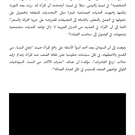
الشخصية" في ليبيا واليمن. مثلاً في ليبيا، أوضحت أن المرأة قد برزت بعد الثورة،
ولكنها واجهت تحديات اجتماعية كبيرة مثل "التحديات المتعلقة بالحصول على
حقوقها في العمل والتعليم، بالإضافة إلى التضيقات المفروضة على حرية الحركة والسفر"،
لافتةً إلى أن "المرأة في العديد من الدول العربية لا تزال تواجه تحديات مجتمعية
وصعوبات في الوصول إلى مناصب القيادة".
ونوهت إلى أن السودان يعد أحد أسوأ الأمثلة على واقع المرأة حيث "تعاني النساء من
القمع والاضطهاد، في ظل سياسات حكومية تعزز ثقافة العنف ضد المرأة، وتدعم تزايد
حالات تزويج القاصرات"، مؤكدة أن هناك "عشرات الآلاف من النساء السودانيات
اللواتي تواجهن العنف المستمر في ظل انعدام العدالة".