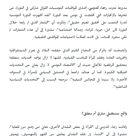
بدورها عبرت
رجاء كدوسي
، إحدى المواطنات التونسيات اللواتي شاركن في الثورة، عن
فخرها بالإنجازات التي تحققت في تونس بعد الثورة "لقد أظهرت الثورة التونسية
قدرة الشعب على تحقيق تغيير حقيقي"، وذكرت أن "الشعار الذي تم رفعه خلال
الثورة كان عمل، حرية، كرامة، وعدالة اجتماعية"، مشيرة إلى أن هذه الشعارات لم
تكن مجرد كلمات، بل كانت انعكاساً لاحتياجات المواطنين الحقيقية.
وأوضحت أنه بالرغم من النجاح الكبير الذي حققته البلاد في تعزيز الديمقراطية
والحريات العامة وتقلد المرأة المناصب القيادية، لكنها لا تزال تواجه تحديات متعلقة
بتحقيق الرفاهية للأهالي حيث أن "الاقتصاد التونسي لا يزال يعاني من التحديات
الهيكلية الكبيرة. كما أن هناك تراجعاً في التمثيل السياسي للمرأة في السنوات
الأخيرة، ولا سيما في المجالس النيابية"، مرجعة السبب إلى "التحديات السياسية
الداخلية".
واقع مستقبلي مشرق أم مغلق؟
وقالت رجاء كدوسي إن "المرأة في بعض البلدان الأخرى، تعاني من وضع مزرٍ للغاية"،
مشيرة إلى أن "النساء في تلك البلدان يعانين من القهر والتهميش، ويعيش