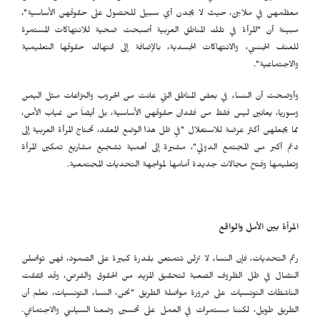
معظمهن في ملاجئ، حيث لا يجدن أي سبيل للحصول على حقوقهن الأساسية"،
مبينة أن "المرأة في تلك المناطق العربية أصبحت ضحية للانتهاكات المستمرة
للعنف الجنسي، والانتهاكات الجسدية، بالإضافة إلى انتهاك حقوقها التعليمية
والاجتماعية".
وأوضحت أن النساء في بعض المناطق التي عانت من الحروب والنزاعات مثل اليمن
وسوريا، يعانين ليس فقط من فقدان حقوقهن الأساسية، بل أيضاً من غياب الأمن،
مما يجعلهن أكثر عرضة للاستغلال "في ظل هذا الوضع المعقد، تحتاج المرأة العربية إلى
دعم أكبر من المجتمع الدولي"، مشيرة إلى أهمية تشجيع مشاريع تمكين المرأة
وتعليمها وفتح مجالات جديدة أمامها لمواجهة التحديات المجتمعية.
المرأة بين الأمل والواقع
رغم التحديات، فإن النساء لا تزلن تتمتعن بقدرة كبيرة على الصمود، فهن تواصلن
النضال في ظل الظروف الصعبة لتحقيق المزيد من الحقوق والفرص، وقد اتفقت
الناشطات التونسيات على ضرورة مواصلة الطريق "نحن، النساء التونسيات، نعلم أن
الطريق طويل، لكننا مستمرات في العمل على تحسين وضعنا السياسي والاجتماعي.