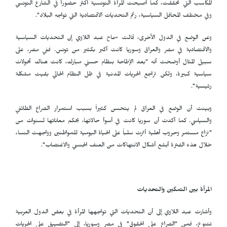
المكاسب التي تحققت، كما أصبحت المرأة التونسية أكثر حضوراً في الشارع التونسي
وفي مختلف المحافل السياسية، رغم التحديات الاقتصادية التي تواجه البلاد".
وعن الوضع في الدول الأخرى، قالت سماح عبد اللاوي إن التحديات السياسية
والاقتصادية في مصر والعراق وسوريا كانت أكبر بكثير من تونس. ففي مصر، على
سبيل المثال أوضحت أنه "بعد الإطاحة بنظام حسني مبارك، كانت هناك تحولات
سياسية كبيرة، ولكن تراجع الحريات المدنية في ظل النظام الحالي بقيت مشكلة
رئيسية".
وبينت أن الوضع في العراق لم يتحسن كثيراً بسبب استمرار الصراع الطائفي
والسياسي. كما أكدت أن سوريا كانت في أسوأ حالاتها، بحكم معاناتها لسنوات من
"نزاع مستمر وحروب أهلية أثرت سلباً على الحياة اليومية للمواطنين وواجهت النساء
خلال هذه الفترة أبشع أشكال الانتهاكات من العنف الجنسي والاغتصاب".
المرأة بين التمكين والتحديات
وأشارت عبد اللاوي إلى أن التحديات التي تواجهها المرأة في بعض الدول العربية
تتنوع، فمن "الصراع على الحقوق" في مصر وسوريا، إلى "التضييق على الحريات