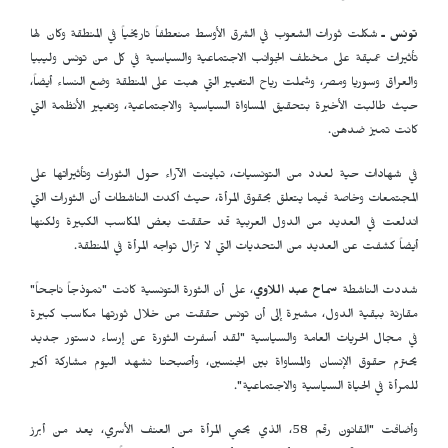
تونس ـ
شكلت ثورات الشعوب في الشرق الأوسط منعطفاً تاريخياً في المنطقة وكان لها
تأثيرات عميقة على مختلف الجوانب الاجتماعية والسياسية في كل من تونس وليبيا
والعراق وسوريا ومصر، وشملت رياح التغيير التي هبت على المنطقة وضع النساء أيضاً،
حيث طالبت الأخيرة بتحقيق المساواة السياسية والاجتماعية، وتغيير الأنظمة التي
كانت تميز ضدهن.
في شهادات حية لعدد من التونسيات، تباينت الآراء حول الثورات وتأثيراتها على
المجتمعات وخاصة فيما يتعلق بحقوق المرأة، حيث أكدت الناشطات أن الثورات التي
اندلعت في العديد من الدول العربية قد حققت بعض المكاسب الكبيرة ولكنها
أيضاً كشفت عن العديد من التحديات التي لا تزال تواجه المرأة في المنطقة.
شددت الناشطة
سماح عبد اللاوي
، على أن الثورة التونسية كانت "نموذجاً ناجحاً"
مقارنة ببقية الدول، مشيرة إلى أن تونس حققت من خلال ثورتها مكاسب كبيرة
في مجال الحريات العامة والسياسية "لقد أسفرت الثورة عن إرساء دستور جديد
يحترم حقوق الإنسان والمساواة بين الجنسين، وأصبحنا نشهد اليوم مشاركة أكبر
للمرأة في الحياة السياسية والاجتماعية".
وأضافت "القانون رقم 58، الذي يحمي المرأة من العنف الأسري، يعد من أبرز