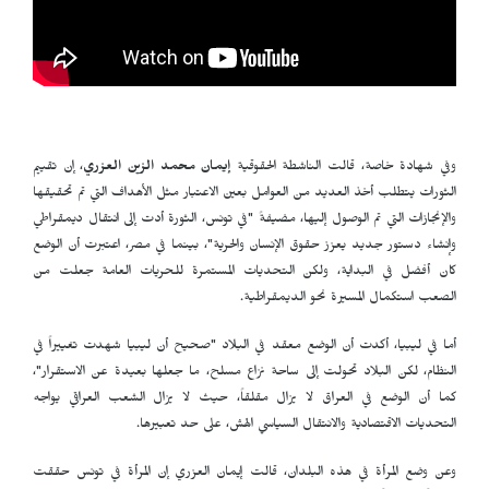
وفي شهادة خاصة، قالت الناشطة الحقوقية
إيمان محمد الزين العزري
، إن تقييم
الثورات يتطلب أخذ العديد من العوامل بعين الاعتبار مثل الأهداف التي تم تحقيقها
والإنجازات التي تم الوصول إليها، مضيفةً "في تونس، الثورة أدت إلى انتقال ديمقراطي
وإنشاء دستور جديد يعزز حقوق الإنسان والحرية"، بينما في مصر، اعتبرت أن الوضع
كان أفضل في البداية، ولكن التحديات المستمرة للحريات العامة جعلت من
الصعب استكمال المسيرة نحو الديمقراطية.
أما في ليبيا، أكدت أن الوضع معقد في البلاد "صحيح أن ليبيا شهدت تغييراً في
النظام، لكن البلاد تحولت إلى ساحة نزاع مسلح، ما جعلها بعيدة عن الاستقرار"،
كما أن الوضع في العراق لا يزال مقلقاً، حيث لا يزال الشعب العراقي يواجه
التحديات الاقتصادية والانتقال السياسي الهش، على حد تعبيرها.
وعن وضع المرأة في هذه البلدان، قالت إيمان العزري إن المرأة في تونس حققت