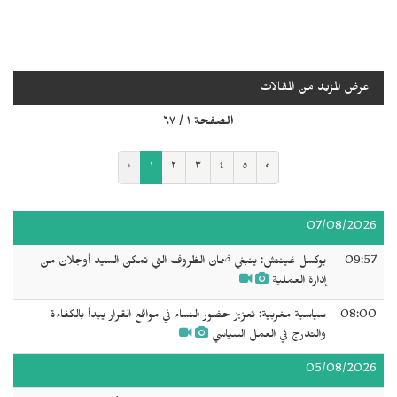
عرض المزيد من المقالات
الصفحة ١ / ٦٧
‹
١
٢
٣
٤
٥
›
07/08/2026
09:57
يوكسل غينتش: ينبغي ضمان الظروف التي تمكن السيد أوجلان من
إدارة العملية
08:00
سياسية مغربية: تعزيز حضور النساء في مواقع القرار يبدأ بالكفاءة
والتدرج في العمل السياسي
05/08/2026