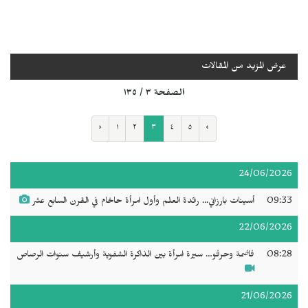
عرض المزيد من المقالات
الصفحة ٣ / ١٣٥
‹
١
٢
٣
٤
٥
›
24/06/2026
09:33
أسينات بارزاني... رائدة العلم وأول امرأة حاخام في القرن السابع عشر
22/06/2026
08:28
فاضمة وحرفو… سيرة امرأة بين الذاكرة الشفوية وأرشيف سنوات الرصاص
21/06/2026