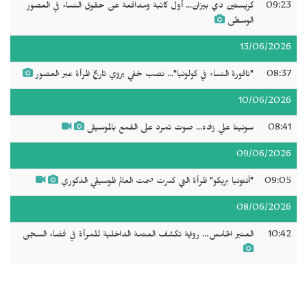
09:23
كريستين دي بيزان... أول كاتبة ومدافعة عن حقوق النساء في العصور
الوسطى
13/06/2026
08:37
"نافورة النساء في كولونيا"... نصب خفي يروي تاريخ المرأة عبر العصور
10/06/2026
08:41
سونيتا علي زاده... صوت تمرد على القمع بالموسيقى
09/06/2026
09:05
"أنتونيا بريكو" المرأة التي كسرت صمت العالم الموسيقي الذكوري
08/06/2026
10:42
العنبر الخامس… رواية تكشف العتمة الداخلية للمرأة في فضاء السجن