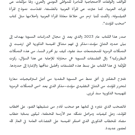
المواقف والوقفات الاحتجاجية المناصِرة للمواطن التونسي والعربي، ولها مؤلَّفات عن
ثورات العربية، كما عبَّرت عن المرأة العربية بالفلسفة، فقدَّمت نموذجَ المرأة
الفيلسوفة، وألَّفت كُتبًا ترسم من خلالها معاناةَ المرأة العربية وأحلامَها مثل كتاب
"صخب المؤنث".
صدر هذا الكتاب عام 2023 والذي يعد في مجال الدراسات النسوية يهدف إلى
بيان حدود الثنائي مؤنث-مذكر في فهم مشاكل الهيمنة الذكورية التي ترسَّبت في
التمثُّلات الرمزية للمجتمعات منذ عقود، كيف يتم تحرير النساء من هذه التمثُّلات
البطريركية؟ وكل الفلسفات النسوية هي محاولة للإجابة عن هذا السؤال، ركزت
المُؤلِّفة في هذا الكتاب على بَسط هذه الفلسفات وتحليل نتائجها والإشارة إلى حدودها.
تقترح التفكير في أفق نمط من النسوية النقدية من أجل استراتيجيات مغايرة
لتحرير المؤنث من الثنائي التقليدي مؤنث-مذكر الذي يعد ضمن التمثُّلات الرمزية
للهيمنة الذكورية منذ قرون.
فالصخب الذي تثيره في كتابها هو صخب قادم من تسليطها الضوء على الخطاب
المؤنّث، وعلى كيفيات ومراحل تشكّله عبر الأزمنة المختلفة، ليكون بمثابة خطاب
مضاد للخطاب الذكوري الذي احتكر الهيمنة على الفضاءات العامة في العالم كلّه
لعصور عديدة.