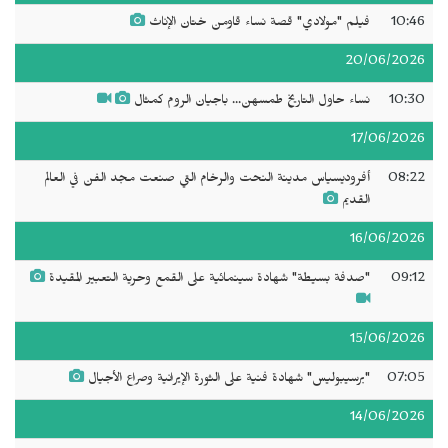
10:46
فيلم "مولادي" قصة نساء قاومن ختان الإناث
20/06/2026
10:30
نساء حاول التاريخ طمسهن... باجيان الروم كمثال
17/06/2026
08:22
أفروديسياس مدينة النحت والرخام التي صنعت مجد الفن في العالم
القديم
16/06/2026
09:12
"صدفة بسيطة" شهادة سينمائية على القمع وحرية التعبير المقيدة
15/06/2026
07:05
"برسيبوليس" شهادة فنية على الثورة الإيرانية وصراع الأجيال
14/06/2026