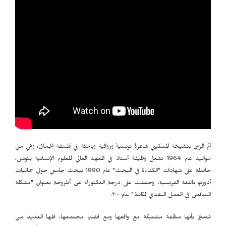
أمُّ الزين بنشيخة المسكيني شاعرةٌ تونسيةٌ وروائية وباحثة في فلسفة الجمال، وهي من
مواليد عام 1964 تشغَل وظيفةَ أستاذ في المعهد العالي للعلوم الإنسانية بتونس،
حاصلة على شهادات "الكفاءة في البحث" عام 1990 ببحث جامعي حول جماليات
أدورنو باللغة الفرنسية، وحصلت على درجةِ الدكتوراه عن أطروحةٍ بعنوان "مشكلة
التناقض في العمل النقدي لكانط" عام ٢٠٠٠.
تتميَّز بأنها مثقَّفة مشتبِكة مع واقعها ومع قضايا مجتمعها، فلها العديد من