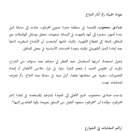
عودة الحياة رغم آثار النزاع
هنادي محجوب
، المقيمة في منطقة جبرة جنوبي الخرطوم، عادت إلى منزلها قبل
عدة أشهر، مشيرة إلى أنها واجهت في البداية صعوبات تتعلق بوسائل المواصلات بين
المناطق، إضافة إلى انقطاع الكهرباء والمياه. لكنها أوضحت أن الأوضاع استقرت لاحقاً
بعد إعادة التيار الكهربائي والمياه وعودة الخدمات الأساسية في بعض المناطق.
وحول استعداد أسرتها لاستقبال عيد الفطر في منزلهم بعد سنوات من النزوح،
ذكرت أن طقوس العيد لم تتغير كثيراً، سواء في شراء ملابس الأطفال أو إعداد
المخبوزات، معربة عن سعادتها بقضاء أول عيد في منزلها بعد النزاع، رغم تعرضه
لعمليات نهب.
ودعت هنادي محجوب جميع الأهالي إلى العودة لمنازلهم والمساهمة في إعادة إعمار
الخرطوم، مؤكدة أن "الخرطوم ستعود أفضل من السابق بعزيمة وقوة العائدين إليها".
تراكم النفايات في الشوارع