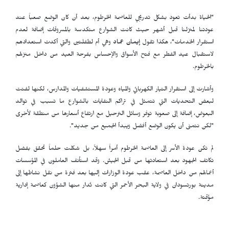
"الحياة بدأت تعود بشكل تدريجي للعاصمة الخرطوم، بعد أن كان الوضع صعباً عند
عودتنا لمنزلنا قبل أشهر حيث كانت الشوارع متكدسة بالمسروقات إضافة لعدم
استقرار الخدمات"، هكذا تقول
إيمان عماد
وهي أم لطفلتين والتي أكدت استعدادهم
لاستقبال عيد الفطر مع فتح الأسواق والإحساس بفرحة العيد من داخل منزلهم
بالخرطوم.
وأشارت إلى استقرار التيار الكهربائي والمياه وعودة المستشفيات والمدارس، لكنها لفتت
لبعض التحديات التي تتمثل في تراكم النفايات بالشوارع ما تسبب في توالد
البعوض، إضافة إلى صعوبة توفر وسائل الترحيل مع ارتفاع أسعارها من منطقة لأخرى
"لكن نتمنى أن يكون الوضع أفضل ويبدأ الجميع من جديد".
لم تكن عودة الأسر إلى العاصمة الخرطوم أمراً سهلاً، بل شكلت حلماً تحقق بفضل
تكاتف الجهود بعد استعادتها من قبل الجيش. وقد استأنف العاملون في المؤسسات
أعمالهم من داخل العاصمة، عقب عودة الوزارات إليها بعد فترة من نقل نشاطها إلى
مدينة بورتسودان في ولاية البحر الأحمر التي كانت تُدار منها الشؤون كعاصمة إدارية
مؤقتة.