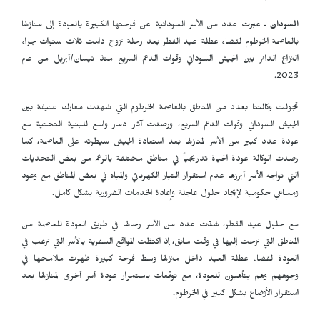
السودان ـ
عبرت عدد من الأسر السودانية عن فرحتها الكبيرة بالعودة إلى منازلها
بالعاصمة الخرطوم لقضاء عطلة عيد الفطر بعد رحلة نزوح دامت ثلاث سنوات جراء
النزاع الدائر بين الجيش السوداني وقوات الدعم السريع منذ نيسان/أبريل من عام
2023.
تجولت وكالتنا بعدد من المناطق بالعاصمة الخرطوم التي شهدت معارك عنيفة بين
الجيش السوداني وقوات الدعم السريع، ورصدت آثار دمار واسع للبنية التحتية مع
عودة عدد كبير من الأسر لمنازلها بعد استعادة الجيش سيطرته على العاصمة، كما
رصدت الوكالة عودة الحياة تدريجياً في مناطق مختلفة بالرغم من بعض التحديات
التي تواجه الأسر أبرزها عدم استقرار التيار الكهربائي والمياه في بعض المناطق مع وعود
ومساعي حكومية لإيجاد حلول عاجلة وإعادة الخدمات الضرورية بشكل كامل.
مع حلول عيد الفطر، شدّت عدد من الأسر رحالها في طريق العودة للعاصمة من
المناطق التي نزحت إليها في وقت سابق، إذ اكتظت المواقع السفرية بالأسر التي ترغب في
العودة لقضاء عطلة العيد داخل منزلها وسط فرحة كبيرة ظهرت ملامحها في
وجوههم وهم يتأهبون للعودة، مع توقعات باستمرار عودة أسر أخرى لمنازلها بعد
استقرار الأوضاع بشكل كبير في الخرطوم.