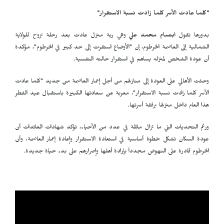
"كلما عادت الأسر كلما زادت نسبة الاستقرار"
بدورها تقول
ابتسام محمد علي
وهي ربة منزل عادت بعد رحلة نزوح للولاية
الشمالية إلى العاصمة الخرطوم، إن "الأوضاع استقرت إلى حد كبير في الخرطوم"، مؤكدة
أن عودة الشخص لمنزله يساهم في استقرار حالته النفسية.
وحثت الأهالي على العودة إلى منازلهم من أجل إعمار العاصمة من جديد "كلما عادت
الأسر كلما زادت نسبة الاستقرار"، معربة عن سعادتها الكبيرة باستقبال عيد الفطر
هذا العام داخل منزلها برفقة أسرتها.
ورغم التحديات التي ما تزال ماثلة في عدد من الأحياء، تؤكد شهادات العائدات أن
عودة السكان تشكل خطوة أساسية في استعادة الاستقرار وإعادة إعمار العاصمة، وأن
الخرطوم قادرة على النهوض مجدداً بإرادة أهلها وإصرارهم على بدء حياة جديدة.