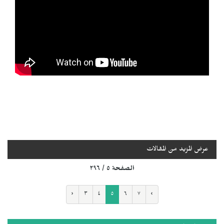
عرض المزيد من المقالات
الصفحة ٥ / ٢٩٦
‹
٣
٤
٥
٦
٧
›