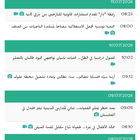
11/07/2026
08:25
رابطة "دار" تقدم استشارات قانونية للنازحين من سري كانيه
08:00
جمعية تونسية تجعل الاستقلالية مفتاحاً لمساندة الناجيات من العنف
10/07/2026
10:02
فصول دراسية في الظل... فتيات باميان يواجهن قيود طالبان بالتعليم
09:12
أزمة مياه الحسكة تتفاقم... نساء تطالبن بإعادة تشغيل محطة علوك
09/07/2026
09:09
بعد حظر تعليم الفتيات... تنامي المدارس الدينية يثير الجدل في
أفغانستان
08:10
عمالة الأطفال في غزة… طفولة تُباع مقابل لقمة العيش
08/07/2026