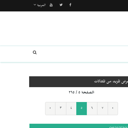
العربية
رض المزيد من المقالات
الصفحة ٥ / ٢٩٥
‹
٣
٤
٥
٦
٧
›