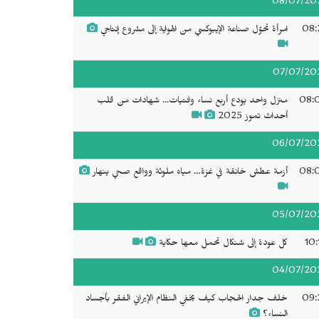
08/07/20
08:
امرأة تحوّل صناعة الإيبوكسي من الهواية إلى مشروع إنتاجي
07/07/20
08:
منزل واحد يودع أربع نساء وفتيات... شهادات من قلب
أحداث تموز 2025
06/07/20
08:
أزمة عطش خانقة في غزة… مياه ملوثة وواقع صحي ينهار
05/07/20
10:
كل عودة إلى شنكال تحمل معها حكاية
04/07/20
09:
خلف جدار الحجاب كيف يخفي النظام الإيراني الفقر بأجساد
النساء؟