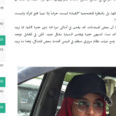
سبب سواقتي في اليمن، بعض الشباب يقولون إن مكان المرأة البيت ولا يجب أن
:11
ها، بل بالنظرة المجتمعية "القيادة ليست حراماً ولا عيباً بحق المرأة، وليست
.
00
 أن بعض المبتدئات قد يقدن في أماكن مزدحمة دون خبرة كافية، مما يزيد
اك نساء لديهن خبرة ويقدن السيارة بشكل جيد. لكن في المقابل توجد
26
 ومع غياب نظام مروري منظم في اليمن تحدث بعض المشاكل، وهذا ما يزيد
05
00
26
00
26