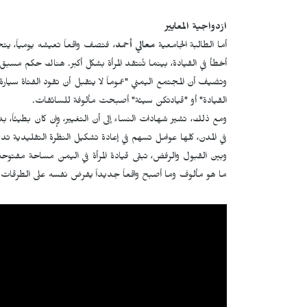
ازدواجية المعايير
أما الطالبة الجامعية
معالي أحمد
، فتصف واقعاً تعيشه يومياً، يت
أخطأ في القيادة، بينما تُنتقد المرأة بشكل أكبر. هناك حكم مسبق
وتضيف أن المجتمع اليمني "عموماً لا يتقبل أن تقود الفتاة سيار
القيادة" أو "قيادتكن سيئة" أصبحت مألوفة للسائقات.
ومع ذلك، تشير شهادات النساء إلى أن التغيير، وإن كان بطيئاً، ب
في المدن، كلها عوامل تسهم في إعادة تشكيل النظرة التقليدية تدري
وبين القبول والرفض، تبقى قيادة المرأة في اليمن مساحة مفتوح
ما هو مألوف وما أصبح واقعاً جديداً يفرض نفسه على الطرقات 