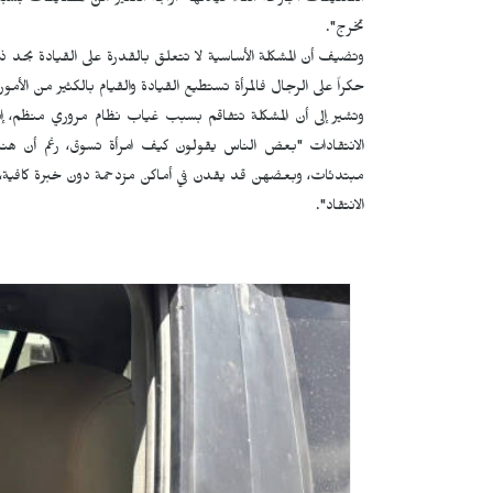
التعليقات الجارحة أثناء قيادتها "أواجه الكثير من المضايقات ب
تخرج".
وتضيف أن المشكلة الأساسية لا تتعلق بالقدرة على القيادة بحد ذات
حكراً على الرجال فالمرأة تستطيع القيادة والقيام بالكثير من الأمور"
وتشير إلى أن المشكلة تتفاقم بسبب غياب نظام مروري منظم، إذ
الانتقادات "بعض الناس يقولون كيف امرأة تسوق، رغم أن هن
مبتدئات، وبعضهن قد يقدن في أماكن مزدحمة دون خبرة كافية،
الانتقاد".