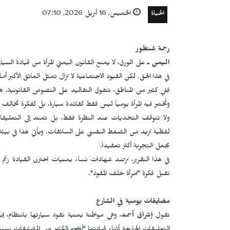
الحياة
الخميس, 16 أبريل 2026, 07:10
رحمة شنظور
اليمن ـ
على الورق، لا يمنع القانون اليمني المرأة من قيادة ال
في هذا الحق. لكن القيود الاجتماعية لا تزال تمثل العائق الأكبر أما
ففي كثير من المناطق، تتفوق التقاليد على النصوص القانونية، هن
وتُختبر فيه المرأة يومياً ليس فقط كقائدة سيارة، بل كفكرة تخالف
ولا تتوقف التحديات عند النظرة فقط، بل تمتد إلى التعليقات ا
لفظية تزيد من الضغط النفسي على السائقات. ويأتي هذا في بيئة
يجعل التجربة أكثر تعقيداً.
في هذا التقرير، نرصد شهادات نساء يمنيات اخترن القيادة رغم ال
تقبل فكرة "امرأة خلف المقود".
مضايقات يومية في الشارع
تقول
إشراق أحمد
، وهي مواطنة يمنية تقود سيارتها بانتظام، 