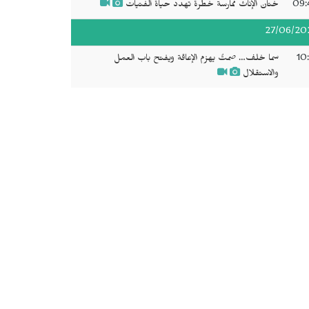
09:
ختان الإناث ممارسة خطرة تهدد حياة الفتيات
27/06/20
10
سما خلف… صمتٌ يهزم الإعاقة ويفتح باب العمل
والاستقلال