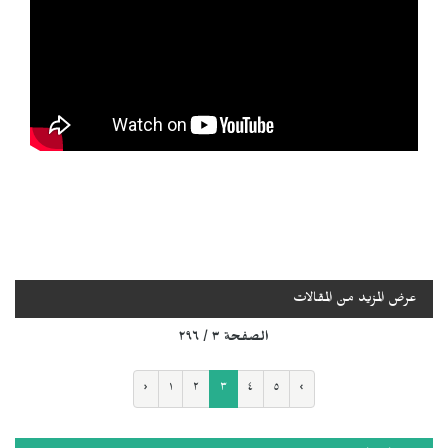
عرض المزيد من المقالات
الصفحة ٣ / ٢٩٦
‹
١
٢
٣
٤
٥
›