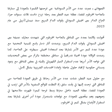
السودان ـ
عبرت عدد من الأسر السودانية عن فرحتها الكبيرة بالعودة إلى منازلها
بالعاصمة الخرطوم لقضاء عطلة عيد الفطر بعد رحلة نزوح دامت ثلاث سنوات جراء
النزاع الدائر بين الجيش السوداني وقوات الدعم السريع منذ نيسان/أبريل من عام
2023.
تجولت وكالتنا بعدد من المناطق بالعاصمة الخرطوم التي شهدت معارك عنيفة بين
الجيش السوداني وقوات الدعم السريع، ورصدت آثار دمار واسع للبنية التحتية مع
عودة عدد كبير من الأسر لمنازلها بعد استعادة الجيش سيطرته على العاصمة، كما
رصدت الوكالة عودة الحياة تدريجياً في مناطق مختلفة بالرغم من بعض التحديات
التي تواجه الأسر أبرزها عدم استقرار التيار الكهربائي والمياه في بعض المناطق مع وعود
ومساعي حكومية لإيجاد حلول عاجلة وإعادة الخدمات الضرورية بشكل كامل.
مع حلول عيد الفطر، شدّت عدد من الأسر رحالها في طريق العودة للعاصمة من
المناطق التي نزحت إليها في وقت سابق، إذ اكتظت المواقع السفرية بالأسر التي ترغب في
العودة لقضاء عطلة العيد داخل منزلها وسط فرحة كبيرة ظهرت ملامحها في
وجوههم وهم يتأهبون للعودة، مع توقعات باستمرار عودة أسر أخرى لمنازلها بعد
استقرار الأوضاع بشكل كبير في الخرطوم.