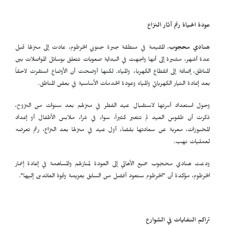
عودة الحياة رغم آثار النزاع
هنادي محجوب
، المقيمة في منطقة جبرة جنوبي الخرطوم، عادت إلى منزلها قبل
عدة أشهر، مشيرة إلى أنها واجهت في البداية صعوبات تتعلق بوسائل المواصلات بين
المناطق، إضافة إلى انقطاع الكهرباء والمياه. لكنها أوضحت أن الأوضاع استقرت لاحقاً
بعد إعادة التيار الكهربائي والمياه وعودة الخدمات الأساسية في بعض المناطق.
وحول استعداد أسرتها لاستقبال عيد الفطر في منزلهم بعد سنوات من النزوح،
ذكرت أن طقوس العيد لم تتغير كثيراً، سواء في شراء ملابس الأطفال أو إعداد
المخبوزات، معربة عن سعادتها بقضاء أول عيد في منزلها بعد النزاع، رغم تعرضه
لعمليات نهب.
ودعت هنادي محجوب جميع الأهالي إلى العودة لمنازلهم والمساهمة في إعادة إعمار
الخرطوم، مؤكدة أن "الخرطوم ستعود أفضل من السابق بعزيمة وقوة العائدين إليها".
تراكم النفايات في الشوارع