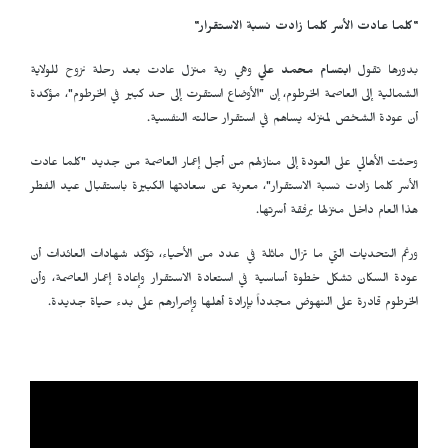
"كلما عادت الأسر كلما زادت نسبة الاستقرار"
بدورها تقول
ابتسام محمد علي
وهي ربة منزل عادت بعد رحلة نزوح للولاية
الشمالية إلى العاصمة الخرطوم، إن "الأوضاع استقرت إلى حد كبير في الخرطوم"، مؤكدة
أن عودة الشخص لمنزله يساهم في استقرار حالته النفسية.
وحثت الأهالي على العودة إلى منازلهم من أجل إعمار العاصمة من جديد "كلما عادت
الأسر كلما زادت نسبة الاستقرار"، معربة عن سعادتها الكبيرة باستقبال عيد الفطر
هذا العام داخل منزلها برفقة أسرتها.
ورغم التحديات التي ما تزال ماثلة في عدد من الأحياء، تؤكد شهادات العائدات أن
عودة السكان تشكل خطوة أساسية في استعادة الاستقرار وإعادة إعمار العاصمة، وأن
الخرطوم قادرة على النهوض مجدداً بإرادة أهلها وإصرارهم على بدء حياة جديدة.