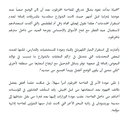
"الحياة بدأت تعود بشكل تدريجي للعاصمة الخرطوم، بعد أن كان الوضع صعباً عند
عودتنا لمنزلنا قبل أشهر حيث كانت الشوارع متكدسة بالمسروقات إضافة لعدم
استقرار الخدمات"، هكذا تقول
إيمان عماد
وهي أم لطفلتين والتي أكدت استعدادهم
لاستقبال عيد الفطر مع فتح الأسواق والإحساس بفرحة العيد من داخل منزلهم
بالخرطوم.
وأشارت إلى استقرار التيار الكهربائي والمياه وعودة المستشفيات والمدارس، لكنها لفتت
لبعض التحديات التي تتمثل في تراكم النفايات بالشوارع ما تسبب في توالد
البعوض، إضافة إلى صعوبة توفر وسائل الترحيل مع ارتفاع أسعارها من منطقة لأخرى
"لكن نتمنى أن يكون الوضع أفضل ويبدأ الجميع من جديد".
لم تكن عودة الأسر إلى العاصمة الخرطوم أمراً سهلاً، بل شكلت حلماً تحقق بفضل
تكاتف الجهود بعد استعادتها من قبل الجيش. وقد استأنف العاملون في المؤسسات
أعمالهم من داخل العاصمة، عقب عودة الوزارات إليها بعد فترة من نقل نشاطها إلى
مدينة بورتسودان في ولاية البحر الأحمر التي كانت تُدار منها الشؤون كعاصمة إدارية
مؤقتة.