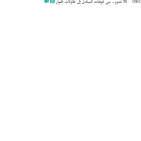
08:
19 تموز... من فوهات البنادق إلى طاولات الحوار