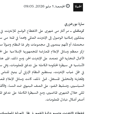
الحياة
الجمعـة, 1 مايو 2026, 09:05
سارة بورخزري
كرماشان ـ
مر أكثر من شهرين على الانقطاع الواسع للإنترنت في إ
يملكون إمكانية الوصول إلى الإنترنت العالمي واحداً في المئة من س
محتملة، أو لأنهم ينتمون إلى مجموعات وفر لها النظام وصولاً مح
تركز معظم وسائل الإعلام المعارضة للجمهورية الإسلامية على الخ
الأعمال التجارية التي تعتمد على الإنترنت الحر. ومع ذلك، فإن 
الأساسية هي سيطرة الحكومة الكاملة على تدفق المعلومات، وهي
في ظل غياب الإنترنت، يستطيع النظام الإيراني أن يتيح للناس
والمقارنة والتحليل المستقل. قبل ذلك، كانت وسائل الإعلام الم
السياسيين، وتسليط الضوء على العنف البنيوي ضد النساء والأق
لكن خلال الشهرين الماضيين، ومع السيطرة الكاملة على تدفق
أصغر أشكال تبادل المعلومات.