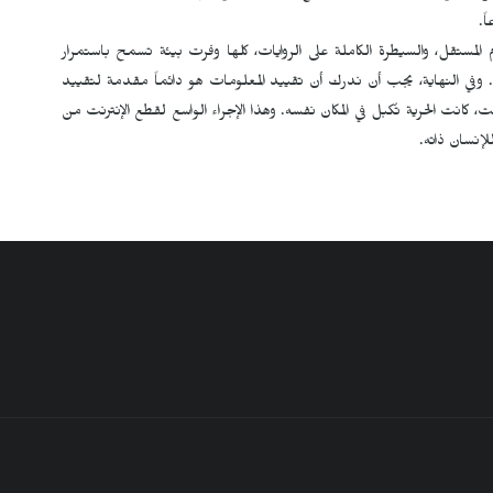
ً.
لام المستقل، والسيطرة الكاملة على الروايات، كلها وفرت بيئة تسمح باستمرار
ة. وفي النهاية، يجب أن ندرك أن تقييد المعلومات هو دائماً مقدمة لتقييد
، كانت الحرية تُكبل في المكان نفسه. وهذا الإجراء الواسع لقطع الإنترنت من
لإنسان ذاته.