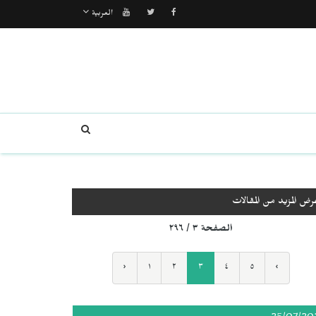
العربية
رض المزيد من المقالات
الصفحة ٣ / ٢٩٦
‹
١
٢
٣
٤
٥
›