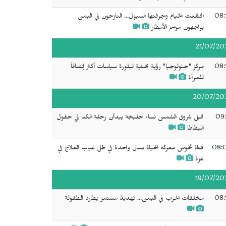
08:
اقتُلعت الخيام وجرفتها السيول... النازحون في اليمن
يواجهون موسم الأمطار
21/07/20
08:
مركز "جنولوجيا" رؤية بحثية لبلورة سياسات أكثر إنصافاً
للمرأة
20/07/20
09:
قبل شروق الشمس نساء حلبجة يبدأن رحلة الكد في حقول
البطاطا
08:
فتاة تخوض معركة الحياة بساق واحدة في ظل غياب العلاج في
غزة
19/07/20
08:
مخلفات الحرب في اليمن... تهديدٌ مستمر يطارد الطفولة