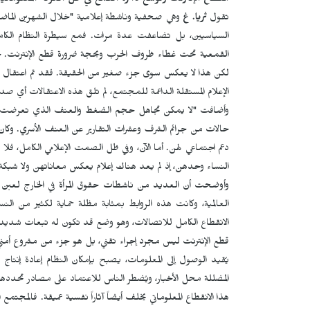
انقطاع الإنترنت وتوسع دائرة القمع في ظل العزلة المعلوماتية
تقول
ثریا. غ
وهي صحفية وناشطة إعلامية
"خلال الشهرين الماض
السياسيين، بل تضاعفت عدة مرات. فمع سيطرة النظام الكاملة
القمعية تحت غطاء ظروف الحرب وبحجة ضرورة قطع الإنترنت. خل
لكن هذا لا يعكس سوى جزء صغير من الحقيقة. فقد تم اعتقال ع
الإعلام المستقلة الداعمة للمجتمع، لم تلق هذه الاعتقالات أي صدى
وأضافت "لا يمكن تجاهل حجم الضغط والعنف الذي تعرضت له ا
حالات من جرائم الشرف وعشرات التقارير عن العنف الأسري. وكان نش
دعم اجتماعي لهن. أما الآن، وفي ظل الصمت الإعلامي الكامل، 
النساء وحدهن، إذ لم يعد هناك إعلام يعكس معاناتهن ولا شبكة
وأوضحت أن العديد من ناشطات حقوق المرأة في الخارج لعبن لس
العالمية، وكانت هذه الروابط بمثابة مظلة حماية لكثير من 
الانقطاع الكامل للاتصالات، وهو وضع قد تكون له تبعات شديدة
قطع الإنترنت ليس مجرد إجراء تقني، بل هو جزء من مشروع أمني
يُقيد الوصول إلى المعلومات، يصبح بإمكان النظام إعادة إنتاج 
المضللة محل الأخبار، ويُضطر الناس للاعتماد على مصادر تحددها
هذا الانقطاع المعلوماتي يخلف أيضاً آثاراً نفسية عميقة. فالمجتم