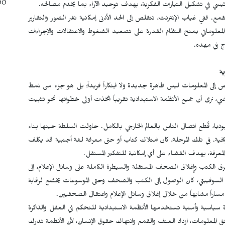
00
ئيسي في تشكيل التيارات الفكرية، بهدف توحيد الآراء بما يخدم مصالحه.
ع. ففي غياب الإنترنت، تتقلص إلى الحد الأدنى إمكانية نشر الصور والتقارير
المعلوماتي يمنح النظام القدرة على تصعيد الضغوط والاعتقالات والإجراءات
ج في مهده.
ة
اس إلى المعلومات ليس ظاهرة جديدة ولا ابتكاراً فريداً؛ بل هو جزء من نمط
اضي، نرى أن جميع الأنظمة الاستبدادية تقريباً اتخذت أولى خطواتها نحو تثبيت
بوديا، قُطع اتصال الناس بالعالم الخارجي بالكامل. حاولت السلطة حينها بناء
ية. في تلك المرحلة، كان امتلاك كتاب أو حتى معرفة لغة أجنبية قد يكلف
لمعرفة، بهدف القضاء على أي إمكانية للتفكير المستقل.
رق الكتب وإغلاق الصحف المستقلة والسيطرة الكاملة على وسائل الإعلام، إلى
لسوفييتي، كان الوصول إلى الكتب والصحف وحتى الموسوعات يخضع لرقابة
مساراً مشابهاً من خلال إغلاق وسائل الإعلام واعتقال الصحفيين.
داة سياسية وأمنية تستخدمها الأنظمة الاستبدادية للتحكم في العقل والذاكرة
فق المعلومات، ازداد العنف والقمع وانتهاك حقوق الإنسان، لأن الأنظمة تدرك