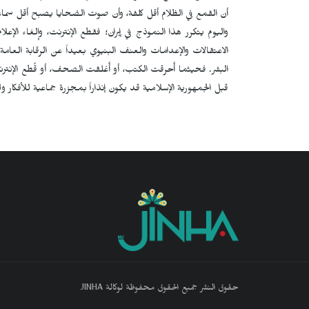
أن القمع في الظلام أقل كلفة، وأن صوت الضحايا يصبح أقل سماعا
واليوم يتكرر هذا النموذج في إيران؛ فقطع الإنترنت، وإلغاء الإع
الاعتقالات والإعدامات والعنف البنيوي بعيداً عن الرقابة العام
البشر. فحيثما أُحرقت الكتب، أو أُغلقت الصحف، أو قُطع الإنترنت
قبل الجمهورية الإسلامية قد يكون إنذاراً بمجزرة جماعية للأفكار ول
حقوق النشر جميع الحقوق محفوظة لوكالة JINHA