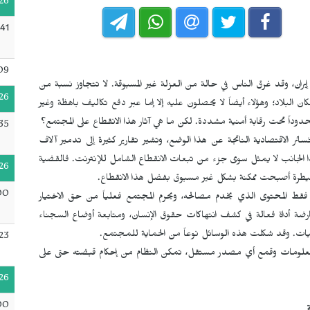
26
:41
09
يران، وقد غرق الناس في حالة من العزلة غير المسبوقة. لا تتجاوز نسبة من
26
كان البلاد؛ وهؤلاء أيضاً لا يحصلون عليه إلا إما عبر دفع تكاليف باهظة وغير
دوداً تحت رقابة أمنية مشددة. لكن ما هي آثار هذا الانقطاع على المجتمع؟
35
سائر الاقتصادية الناتجة عن هذا الوضع، وتشير تقارير كثيرة إلى تدمير آلاف
هذا الجانب لا يمثل سوى جزء من تبعات الانقطاع الشامل للإنترنت. فالقضية
26
 سيطرة أصبحت ممكنة بشكل غير مسبوق بفضل هذا الانقطاع.
00
 فقط المحتوى الذي يخدم مصالحه، ويحرم المجتمع فعلياً من حق الاختيار
عارضة أداة فعالة في كشف انتهاكات حقوق الإنسان، ومتابعة أوضاع السجناء
ليات. وقد شكلت هذه الوسائل نوعاً من الحماية للمجتمع.
23
 المعلومات وقمع أي مصدر مستقل، تمكن النظام من إحكام قبضته حتى على
26
00