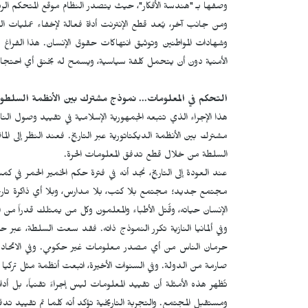
وصفها بـ "هندسة الأفكار"، حيث يتصدر النظام موقع المتحكم الر
ومن جانب آخر، يُعد قطع الإنترنت أداة فعالة لإخفاء عمليات القم
وشهادات المواطنين وتوثيق انتهاكات حقوق الإنسان. هذا الفراغ 
الأمنية دون أن يتحمل كلفة سياسية، ويسمح له بخنق أي احتجا
التحكم في المعلومات... نموذج مشترك بين الأنظمة السلطوي
هذا الإجراء الذي تتبعه الجمهورية الإسلامية في تقييد وصول الن
مشترك بين الأنظمة الديكتاتورية عبر التاريخ. فعند النظر إلى الم
السلطة من خلال قطع تدفق المعلومات الحرة.
عند العودة إلى التاريخ، نجد أنه في فترة حكم الخمير الحمر في كم
مجتمع جديد؛ مجتمع بلا كتب، بلا مدارس، وبلا أي ذاكرة تاريخ
الإنسان حياته، وقُتل الأطباء والمعلمون وكل من يمتلك قدراً من ا
وفي ألمانيا النازية تكرر النموذج ذاته. فقد سعت السلطة، عبر ح
حرمان الناس من أي مصدر معلومات غير حكومي. وفي الاتحاد ا
صارمة من الدولة. وفي السنوات الأخيرة، اتبعت أنظمة مثل تركيا 
تُظهر هذه الأمثلة أن تقييد المعلومات ليس إجراءً تقنياً، بل أ
ومستقبل المجتمع. والتجربة التاريخية تؤكد أنه كلما تم تقييد تد