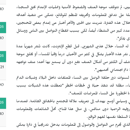
يين، لم تتوقف موجة العنف والضغوط الأمنية وعمليات الإعدام بحق السجناء
10
 على تدفق المعلومات وتحريفه المنظم للوقائع، تمكن من تنفيذ أهدافه
ال هذه الفترة، تسربت بين الحين والآخر أخبار عن إعدام بعض المحتجين،
26
دد كبير من النشطاء أيضاً، لكن بسبب انقطاع التواصل بين الناس ووسائل
10
 يُذكر".
لنساء خلال هذين الشهرين. قبل قطع الإنترنت، كانت تُنشر شهرياً عدة
ر هذه الأخبار يشكل في كثير من الأحيان درعاً واقياً للنساء، أو يخلق موجة
26
فلا شك أن الكثير من أشكال العنف تقع دون أن يسمع بها أحد؛ عنف تواجهه
21
 دعم اجتماعي تحميهن".
نوات دور حلقة الوصل بين النساء المعنّفات داخل البلاد وشبكات الدعم
00
النساء، مظلة قد تنقذ حياة في لحظات الخطر "تعطلت هذه الشبكات بسبب
 الخطورة على النساء المعرضات للعنف".
 وسياسي أوسع يهدف إلى تعريف علاقة المجتمع بالحقائق القائمة. فعندما
26
روايته الرسمية دون منافس. في مثل هذا المناخ، تحلّ الشائعات والمعلومات
10
 السلطة نفسها لفهم الواقع.
ع الذي يُحرم من التواصل والوصول إلى المعلومات يدخل تدريجياً في دائرة يمكن