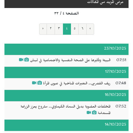
عرض المزيد من المقالات
الصفحة ٤ / ٣٢
‹
٢
٣
٤
٥
٦
›
23/10/2025
07:51
البيئة وتأثيرها على الصحة النفسية والاجتماعية في لبنان
17/10/2025
07:48
ريف القصرين... التغيرات المناخية في عيون المرأة
16/10/2025
07:52
المخلفات العضوية بديل السماد الكيماوي... مشروع يعزز الزراعة
المستدامة
14/10/2025