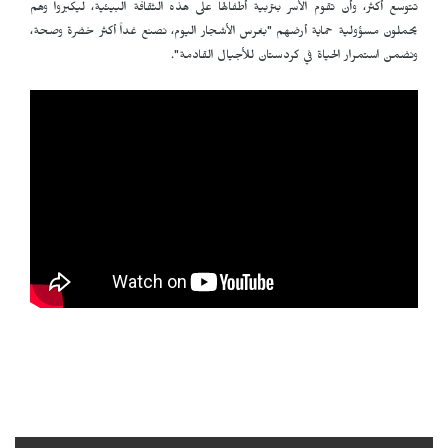
تتوسع أكثر، وأن تقوم الأسر بتربية أطفالها على هذه الثقافة البيئية، ليكبروا وهم
يحملون مسؤولية حماية أرضهم "بغرس الأشجار اليوم، نصنع غداً أكثر خضرة وصحة،
ونضمن استمرار الحياة في كردستان للأجيال القادمة".