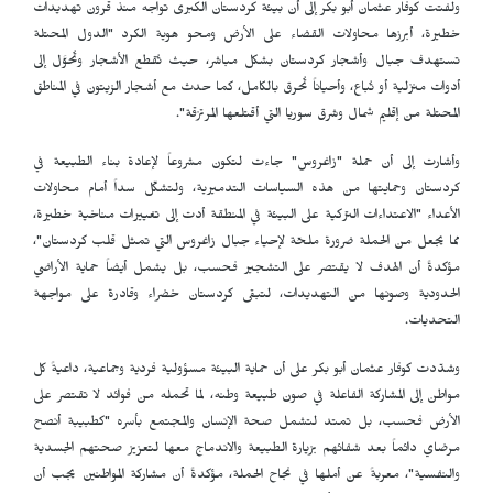
ولفتت كوفار عثمان أبو بكر إلى أن بيئة كردستان الكبرى تواجه منذ قرون تهديدات
خطيرة، أبرزها محاولات القضاء على الأرض ومحو هوية الكرد "الدول المحتلة
تستهدف جبال وأشجار كردستان بشكل مباشر، حيث تُقطع الأشجار وتُحوَّل إلى
أدوات منزلية أو تُباع، وأحياناً تُحرق بالكامل، كما حدث مع أشجار الزيتون في المناطق
المحتلة من إقليم شمال وشرق سوريا التي أقتلعها المرتزقة".
وأشارت إلى أن حملة "زاغروس" جاءت لتكون مشروعاً لإعادة بناء الطبيعة في
كردستان وحمايتها من هذه السياسات التدميرية، ولتشكّل سداً أمام محاولات
الأعداء "الاعتداءات التركية على البيئة في المنطقة أدت إلى تغييرات مناخية خطيرة،
مما يجعل من الحملة ضرورة ملحّة لإحياء جبال زاغروس التي تمثل قلب كردستان"،
مؤكدةً أن الهدف لا يقتصر على التشجير فحسب، بل يشمل أيضاً حماية الأراضي
الحدودية وصونها من التهديدات، لتبقى كردستان خضراء وقادرة على مواجهة
التحديات.
وشدّدت كوفار عثمان أبو بكر على أن حماية البيئة مسؤولية فردية وجماعية، داعيةً كل
مواطن إلى المشاركة الفاعلة في صون طبيعة وطنه، لما تحمله من فوائد لا تقتصر على
الأرض فحسب، بل تمتد لتشمل صحة الإنسان والمجتمع بأسره "كطبيبة أنصح
مرضاي دائماً بعد شفائهم بزيارة الطبيعة والاندماج معها لتعزيز صحتهم الجسدية
والنفسية"، معربةً عن أملها في نجاح الحملة، مؤكدةً أن مشاركة المواطنين يجب أن