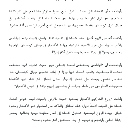
وأوضحت أن الحملة، التي انطلقت قبل سبع سنوات، تركز هذا العام على نشر ثقافة
التشجير عبر فرق تطوعية وبناء روابط بين مختلف المناطق. وتمتد أنشطتها في
جبال شرق كردستان وشمالها وجنوبها، بهدف جعل جميع أجزاء كردستان أكثر خضرة.
وأكدت أنه من المهم تحويل هذه الحملة إلى تقليد ثقافي راسخ، بحيث يقوم المواطنون
والأسر سنوياً، على غرار الأعياد الكردية، بزراعة الأشجار في جبال كردستان لمواجهة
المعتدين، وصولاً إلى بيئة صحية ومستقبل أكثر إشراقاً.
وأوضحت أن "المواطنون يستقبلون الحملة بحماس كبير، حيث تشارك فيها مختلف
الفئات الاجتماعية، وتلعب النساء دوراً بارزاً في إعادة تشجير جبال كردستان، هذا
التفاعل الشعبي يبعث على الفخر، إذ يوفّر سكان المناطق التي تُقام فيها الأنشطة
احتياجات المتطوعين من طعام وشراب، ثم ينضمون إليهم بثقة في غرس الأشجار".
وقالت "يزرع المشاركون الأشجار بمحبة عميقة للأرض والبيئة، فيما يحرص أعضاء
الحملة على العودة لاحقاً لزيارة تلك المناطق والتأكد من استمرار نمو الأشجار وخضرة
الجبال، بهذه الروح الجماعية، تتحول الحملة إلى فعل مقاومة بيئية وثقافية، يعكس
ارتباط الناس بأرضهم ورغبتهم في بناء مستقبل أكثر خضرة وصحة".