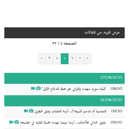
عرض المزيد من المقالات
الصفحة ٥ / ٣٢
‹
٣
٤
٥
٦
٧
›
27/08/2025
08:00
'المياه مورد مهدد والوعي هو خط الدفاع الأول'
24/08/2025
09:30
التنمية أم تدمير البيئة؟... أزمة الغابات وشق الطرق
09:00
نفوق جماعي للأسماك... أزمة بيئية تهدد الحياة المائية في حلبجة