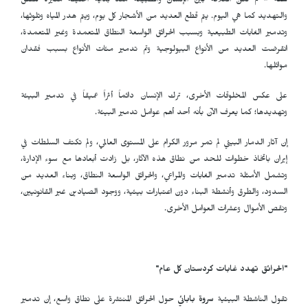
سنه -
لم تكن العلاقة بين الإنسان والطبيعة منذ بداية الخليقة مثيرة للقلق
والتهديد كما هي اليوم. يتم قطع العديد من الأشجار كل يوم، ويتم هدر المياه وتلوثها،
وتدمير الغابات الطبيعية وبسبب الحرائق الواسعة النطاق المتعمدة وغير المتعمدة،
انقرضت العديد من الأنواع البيولوجية وتم تدمير مئات الأنواع بسبب فقدان
موائلها.
على عكس المخلوقات الأخرى، ترك الإنسان دائماً أثراً عميقاً في تدمير البيئة
وتهديدها؛ كما يعرف الآن بأنه أحد أهم عوامل تدمير البيئة.
إن آثار الدمار البيئي لم تمر مرور الكرام على المستوى العالمي، ولم تكتف السلطات في
إيران باتخاذ خطوات للحد من نطاق هذه الآثار، بل زادت أبعادها مع سوء الإدارة،
وتشمل الأمثلة تدمير الغابات والمراعي، والحرائق الواسعة النطاق، وبناء العديد من
السدود، والطرق وأنشطة البناء دون اعتبارات بيئية، ووجود الصيادين غير القانونيين،
ونقص الأموال وعشرات العوامل الأخرى.
"الحرائق تهدد غابات كردستان كل عام"
تقول الناشطة البيئية
سروة بابائي
حول الحرائق المنتشرة على نطاق واسع، إن تدمير