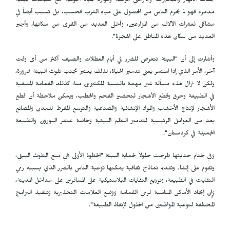
جفاف الأنهار والبحيرات والأراضي الرطبة وموارد المياه الجوفية مع سياسات بيئية
مدمرة فهو لم يحرم الناس من الحصول على مياه الشرب فحسب، بل تسبب أيضاً في
مشاكل لعشرات الآلاف من المزارعين، وأخلى العديد من القرى من سكانها، وأجبر
العديد من سكان هذه المناطق على الهجرة".
وأشارت إلى أن "البيئة تتعرض للضرر في أيام العطلات والصيف أكثر من أي وقت
آخر، الأمر الذي إذا استمر يعني تدمير الحياة، لذلك يعتبر تجنب تلوث البيئة ضرورة،
ولكن لا تزال هذه مسألة غير مهمة بالنسبة للكثيرين منا، كذلك القمامة المتبقية
في الطبيعة وحرق وقطع الأشجار لتحضير الفحم والحطب، ويمكن ملاحظة أن قطع
الأشجار لإنتاج الأخشاب والمواد الإنشائية والصناعية والتوسع المفرط للمدن والمصانع
يعد من العوامل الرئيسية لتدمير النظم البيئية وخاصة عنصر البورون والطبيعة
الجميلة في كردستان".
وفي ختام حديثها طرحت حلولاً لحماية البيئة "الخطوة الأولى هي منع التلوث البيئي،
وتقوم على إنشاء وتقديم نماذج ثقافية يمكنها توعية الناس بالضرر الذي يسببه رمي
النفايات في الطبيعة، وتوزيع النفايات البلاستيكية على المسافرين على مداخل المدينة،
وإن إيجاد الأماكن المناسبة لرمي القمامة ووضع العلامات التحذيرية وتنفيذ البرامج
المختلفة لتوعية المواطنين من الحلول لإنقاذ الطبيعة".