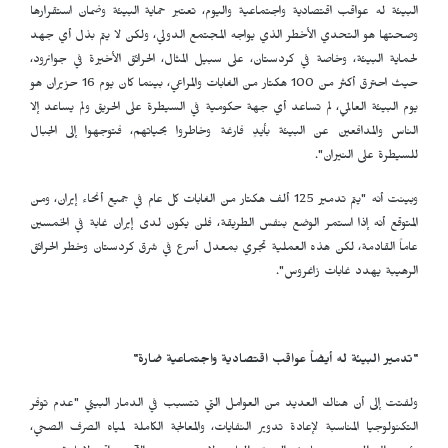
البيئة له عواقب اقتصادية واجتماعية واليوم، تعتبر حماية البيئة وضمان استقرارها
وصحتها هو التحدي الأخطر الذي يواجه المجتمع الدولي، ولكن لا يتم بذل أي جهد
لحماية البيئة، وخاصة في كردستان، على سبيل المثال، الحرائق الأخيرة في جوانرود،
حيث احترق أكثر من 100 هكتار من الغابات والمراعي، بينما كان يوم 16 حزيران هو
يوم البيئة العالمي، لم تساعد أي جهة حكومية في السيطرة على الحريق ولم يساعد إلا
الناس والمدافعين عن البيئة بأيدٍ فارغة وخاطروا بحياتهم، فتوجهوا إلى الجبال
للسيطرة على النيران".
وبينت أنه "يتم تدمير 125 ألف هكتار من الغابات كل عام في جميع أنحاء إيران، ومن
المتوقع أنه إذا استمر الوضع بنفس الطريقة، فلن يكون لدى إيران غابة في الخمسين
عاماً القادمة، لكن هذه العملية تجري بمعدل أسرع في شرق كردستان وخطر الحرائق
الرهيبة يهدد غابات زاغروس".
"تدمير البيئة له أيضاً عواقب اقتصادية واجتماعية ضارة"
ولفتت إلى أن هناك العديد من العوامل التي تتسبب في الدمار البيئي "عدم توفر
التكنولوجيا المناسبة لإعادة تدوير النفايات، والمعالجة الكاملة لمياه الصرف الصحي،