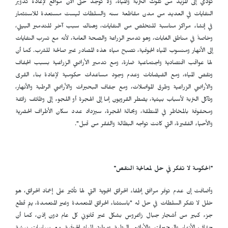
تؤدي إلى المزيد من تلوث التربة والمياه، ولا توجد حتى الآن مواقع لإعادة تدوير
النفايات في العديد من مدن مقاطعة سنه والسلطات ليست مستعدة للاستثمار
في إنشاء مراكز مناسبة للتخلص من النفايات، وهناك سبب آخر للتدمير البيئي،
وخاصةً في مناطق الغابات، وهو تدمير الزراعة والصحة العامة، لأنه مع تسرب النفايات
إلى الأنهار ومنسوب المياه الجوفية، تصبح مياه هذه المصادر غير صالحة للشرب. كما أن
لها عواقب اقتصادية واجتماعية ضارة، ومع تدمير الأراضي الزراعية بسبب الجفاف
ونقص المياه، ومع الفيضانات وعدم وجود مساعدات حكومية لإعادة بناء القرى
والأراضي الزراعية وطرق المواصلات، ومع جفاف البحيرات والأراضي الرطبة والأنهار،
وتآكل التربة لأسباب بيئية، يضطر القرويون إما إلى الهجرة أو اللجوء إلى وظائف زائفة
ومحفوفة بالمخاطر في المنطقة، وبحالة الهجرة، سيزداد عدد سكان الأطراف الحضرية
والأحياء الفقيرة، التي كانت تواجه البطالة والفقر من قبل".
"الحكومة لا تفكر في حل لمعالجة النقص"
وأضافت إن عدم توفر مرافق إطفاء الحرائق الجوية التي لها تأثير على إخماد الحرائق، هو
خلل لا تفكر السلطات في حل له "باستثناء الحرائق المتعمدة وغير المتعمدة، يتم قطع
جزء كبير من أشجار جبال زاغروس بشكل غير قانوني كل عام دون إذن، كما أن