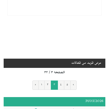
عرض المزيد من المقالات
الصفحة ٣ / ٣٢
‹
١
٢
٣
٤
٥
›
31/03/2026