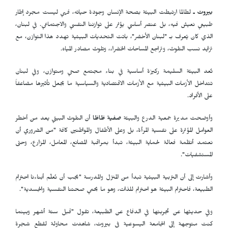
بيروت ـ
لطالما ارتبطت البيئة بصحة الإنسان وجودة حياته، فهي ليست مجرد إطار
طبيعي نعيش فيه، بل عنصر أساسي يؤثر على توازننا النفسي والاجتماعي. في لبنان،
الذي كان يُعرف بـ "لبنان الأخضر"، باتت التحديات البيئية تهدد هذا التوازن، مع
تزايد نسب التلوث، وتراجع المساحات الخضراء، وتلوث مصادر المياه.
تُعد البيئة السليمة ركيزة أساسية في بناء مجتمع صحي ومتوازن، وفي لبنان
تتداخل الأزمات البيئية مع الأزمات الاقتصادية والسياسية ما يجعل تأثيرها مضاعفاً
على الأفراد.
وأوضحت مديرة جمعية الدرع والبيئة
صفية ظاظا
أن التلوث البيئي يعد من أخطر
العوامل المؤثرة على نفسية المرأة، بل وعلى الأطفال والمواطنين كافة "من الضروري أن
نعتمد أنظمة فعالة لحماية البيئة، تبدأ بمراقبة المصانع، المعامل، المزارع، وحتى
المستشفيات".
وأشارت إلى أن التربية البيئية تبدأ من المنزل والمدرسة "يجب أن نُعلّم أبناءنا احترام
الطبيعة، فاحترام البيئة هو احترام للذات، وهو ما يحمي صحتنا النفسية والجسدية".
وفي حديثها عن تجربتها في الدفاع عن الطبيعة، تقول "قبل ستة أشهر وبينما
كنت متوجهة إلى الجامعة اليسوعية في بيروت، شاهدت محاولة لقطع شجرة