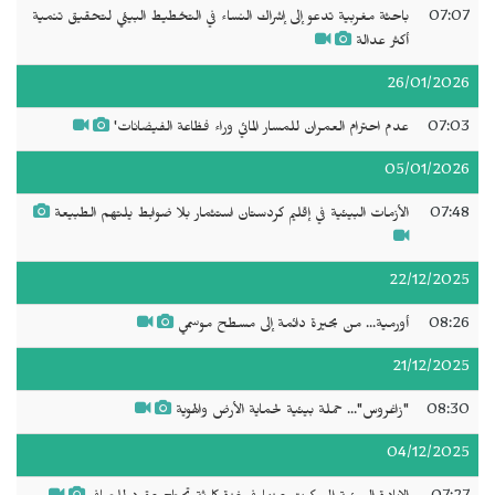
07:07
باحثة مغربية تدعو إلى إشراك النساء في التخطيط البيئي لتحقيق تنمية
أكثر عدالة
26/01/2026
07:03
عدم احترام العمران للمسار المائي وراء فظاعة الفيضانات'
05/01/2026
07:48
الأزمات البيئية في إقليم كردستان استثمار بلا ضوابط يلتهم الطبيعة
22/12/2025
08:26
أورمية... من بحيرة دائمة إلى مسطح موسمي
21/12/2025
08:30
"زاغروس"... حملة بيئية لحماية الأرض والهوية
04/12/2025