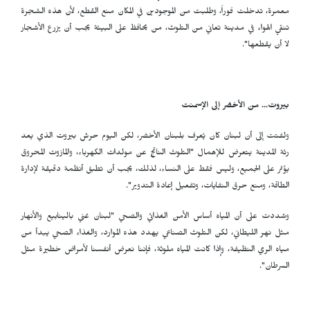
معمرة، تدخلت فوراً، وطلبت من الموجودين في المكان منع القطع، لأن هذه الشجرة
تنقي الهواء في مدينة تعاني من التلوث، من يحافظ على البيئة يجب أن يزرع الأشجار
لا أن يقطعها".
بيروت... من الأخضر إلى الإسمنت
ولفتت إلى أن لبنان كان يُعرف بلبنان الأخضر، لكن اليوم حرش بيروت الذي يعد
رئة المدينة يتعرض للإهمال "التلوث الناتج عن مولدات الكهرباء، والمازوت المحروق
يؤثر على الجميع، وليس فقط على النساء، لذلك، يجب أن تطبق أنظمة دقيقة لإدارة
الطاقة، ومنع حرق النفايات، وتفعيل إعادة التدوير".
وشددت على أن المياه أساس الأمن الغذائي والصحي "لبنان غني بالينابيع والأنهار
مثل نهر الليطاني، لكن التلوث الصناعي يهدد هذه الموارد، والغذاء الصحي يبدأ من
مياه الري النظيفة، وإذا كانت المياه ملوثة، فإننا نعرض أنفسنا لأمراض خطيرة مثل
السرطان".