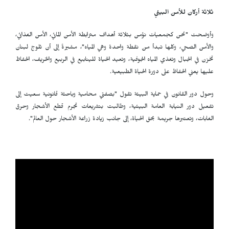
ثلاثة أركان للأمن البيئي
وأوضحت "نحن كجمعيات نؤمن بثلاثة أهداف مترابطة الأمن المائي، الأمن الغذائي،
والأمن الصحي، وكلها تبدأ من نقطة واحدة وهي المياه"، مشيرةً إلى أن ثلوج لبنان
تخزن في الجبال وتغذي المياه الجوفية، وتعيد الحياة للينابيع في الربيع والخريف، الحفاظ
عليها يعني الحفاظ على دورة الحياة الطبيعية.
وحول دور القانون في حماية البيئة تقول "بصفتي محامية وباحثة قانونية سعيت إلى
تفعيل دور النيابة العامة البيئية، وطالبت بتشريعات تجرم قطع الأشجار وحرق
الغابات، وتعتبرها جريمة بحق الحياة، إلى جانب زيادة زراعة الأشجار حول العالم".