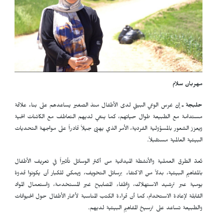
مهربان سلام
حلبجة ـ
إنّ غرس الوعي البيئي لدى الأطفال منذ الصغير يساعدهم على بناء علاقة
مستدامة مع الطبيعة طوال حياتهم، كما ينمّي لديهم التعاطف مع الكائنات الحية
ويعزز الشعور بالمسؤولية الفردية، الأمر الذي يهيّئ جيلاً قادراً على مواجهة التحديات
البيئية العالمية مستقبلاً.
تُعدّ الطرق العملية والأنشطة الميدانية من أكثر الوسائل تأثيراً في تعريف الأطفال
بالمفاهيم البيئية، بدلاً من الاكتفاء برسائل التخويف، ويمكن للكبار أن يكونوا قدوة
يومية عبر ترشيد الاستهلاك، وإطفاء المصابيح غير المستخدمة، واستعمال المواد
القابلة لإعادة الاستخدام، كما أن قراءة الكتب المناسبة لأعمار الأطفال حول الحيوانات
والطبيعة تساعد على ترسيخ المفاهيم البيئية لديهم.