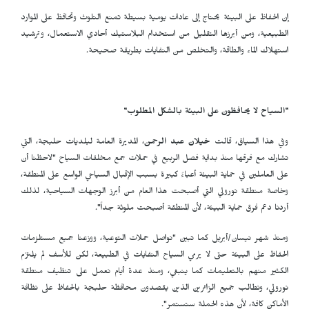
إن الحفاظ على البيئة يحتاج إلى عادات يومية بسيطة تمنع التلوث وتحافظ على الموارد
الطبيعية، ومن أبرزها التقليل من استخدام البلاستيك أحادي الاستعمال، وترشيد
استهلاك الماء والطاقة، والتخلص من النفايات بطريقة صحيحة.
"السياح لا يحافظون على البيئة بالشكل المطلوب"
وفي هذا السياق، قالت
خيلان عبد الرحمن
، المديرة العامة لبلديات حلبجة، التي
تشارك مع فرقها منذ بداية فصل الربيع في حملات جمع مخلفات السياح "لاحظنا أن
على العاملين في حماية البيئة أعباءً كبيرة بسبب الإقبال السياحي الواسع على المنطقة،
وخاصة منطقة نورولي التي أصبحت هذا العام من أبرز الوجهات السياحية، لذلك
أردنا دعم فرق حماية البيئة، لأن المنطقة أصبحت ملوثة جداً".
ومنذ شهر نيسان/أبريل كما تبين "نواصل حملات التوعية، ووزعنا جميع مستلزمات
الحفاظ على البيئة حتى لا يرمي السياح النفايات في الطبيعة، لكن للأسف لم يلتزم
الكثير منهم بالتعليمات كما ينبغي، ومنذ عدة أيام نعمل على تنظيف منطقة
نورولي، ونطالب جميع الزائرين الذين يقصدون محافظة حلبجة بالحفاظ على نظافة
الأماكن كافة، لأن هذه الحملة ستستمر".