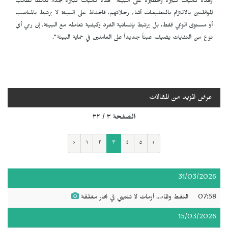
وهذه كميات كبيرة وخطيرة على البيئة "هذه كميات كبيرة جداً، لذلك نطالب
المواطنين بالالتزام بالتعليمات أثناء رحلاتهم، فالحفاظ على البيئة لا يرتبط بالمناصب
أو مستوى الوعي فقط، بل يرتبط بإنسانية الفرد وكيفية تعامله مع البيئة. إن رمي أي
نوع من النفايات يضيف عبئاً جديداً على العاملين في حماية البيئة".
عرض المزيد من المقالات
الصفحة ٣ / ٣٢
‹
١
٢
٣
٤
٥
›
31/03/2026
07:58
النفط والماء... أزمات لا تنتهي في بحار مغلقة
15/03/2026