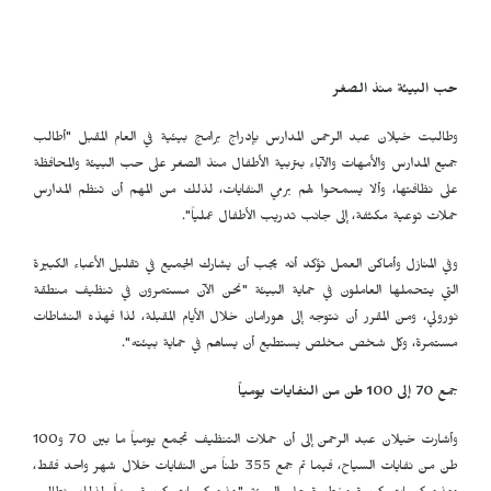
حب البيئة منذ الصغر
وطالبت خيلان عبد الرحمن المدارس بإدراج برامج بيئية في العام المقبل "أطالب
جميع المدارس والأمهات والآباء بتربية الأطفال منذ الصغر على حب البيئة والمحافظة
على نظافتها، وألا يسمحوا لهم برمي النفايات، لذلك من المهم أن تنظم المدارس
حملات توعية مكثفة، إلى جانب تدريب الأطفال عملياً".
وفي المنازل وأماكن العمل تؤكد أنه يجب أن يشارك الجميع في تقليل الأعباء الكبيرة
التي يتحملها العاملون في حماية البيئة "نحن الآن مستمرون في تنظيف منطقة
نورولي، ومن المقرر أن نتوجه إلى هورامان خلال الأيام المقبلة، لذا فهذه النشاطات
مستمرة، وكل شخص مخلص يستطيع أن يساهم في حماية بيئته".
جمع 70 إلى 100 طن من النفايات يومياً
وأشارت خيلان عبد الرحمن إلى أن حملات التنظيف تجمع يومياً ما بين 70 و100
طن من نفايات السياح، فيما تم جمع 355 طناً من النفايات خلال شهر واحد فقط،