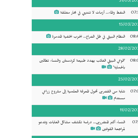
31/03/20
07:
النفط والماء... أزمات لا تنتهي في بحار مغلقة
15/03/20
08:
النظام البيئي في ظل الصراع... الحرب الخفية المدمرة
28/02/20
08:
'الوعي البيئي الغائب يهدد طبيعة كردستان والنساء تطالبن
بالحماية'
25/02/20
07:
شابة من القصرين تحول المعرفة العلمية إلى مشروع زراعي
مستدام
11/02/20
07:
النساء أكبر المتضررين... دراسة تكشف مشاكل الغابات وتدعو
لمراجعة القوانين