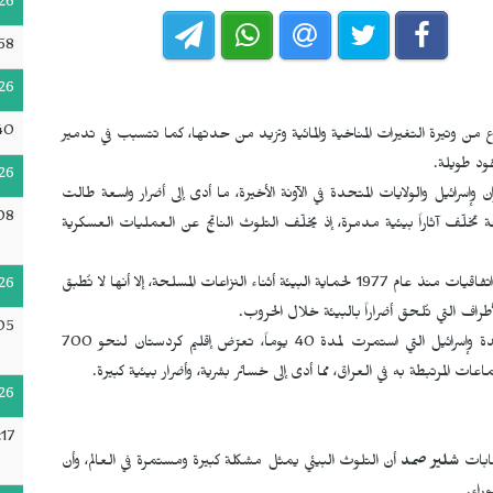
26
58
26
40
رع من وتيرة التغيرات المناخية والمائية وتزيد من حدتها، كما تتسبب في تدمير
قود طويلة.
26
إسرائيل والولايات المتحدة في الآونة الأخيرة، ما أدى إلى أضرار واسعة طالت
08
لحة تخلّف آثاراً بيئية مدمرة، إذ يخلّف التلوث الناتج عن العمليات العسكرية
وتُعد الحروب تهديداً كبيراً للبيئة على المستوى العالمي، ورغم وجود اتفاقيات منذ عام 1977 لحماية البيئة أثناء النزاعات المسلحة، إلا أنها لا تُطبق
26
راف التي تُلحق أضراراً بالبيئة خلال الحروب.
05
منذ 28 شباط/فبراير، ومع بدء الحرب بين إيران والولايات المتحدة وإسرائيل التي استمرت لمدة 40 يوماً، تعرّض إقليم كردستان لنحو 700
ات المرتبطة به في العراق، مما أدى إلى خسائر بشرية، وأضرار بيئية كبيرة.
26
17
غابات
شلير صمد
أن التلوث البيئي يمثل مشكلة كبيرة ومستمرة في العالم، وأن