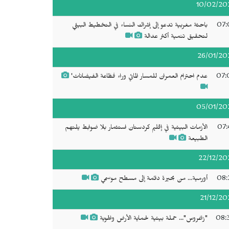
10/02/20
07:
باحثة مغربية تدعو إلى إشراك النساء في التخطيط البيئي
لتحقيق تنمية أكثر عدالة
26/01/20
07:
عدم احترام العمران للمسار المائي وراء فظاعة الفيضانات'
05/01/20
07:
الأزمات البيئية في إقليم كردستان استثمار بلا ضوابط يلتهم
الطبيعة
22/12/20
08:
أورمية... من بحيرة دائمة إلى مسطح موسمي
21/12/20
08:
"زاغروس"... حملة بيئية لحماية الأرض والهوية