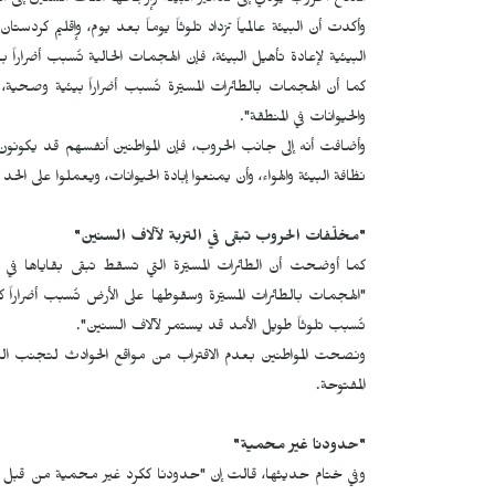
اندلاع الحروب يؤدي إلى تدمير البيئة وإرجاعها مئات السنين إلى الو
وأكدت أن البيئة عالمياً تزداد تلوثاً يوماً بعد يوم، وإقليم كرد
البيئية لإعادة تأهيل البيئة، فإن الهجمات الحالية تُسبب أضراراً 
كما أن الهجمات بالطائرات المسيّرة تُسبب أضراراً بيئية وصحية، إ
والحيوانات في المنطقة".
وأضافت أنه إلى جانب الحروب، فإن المواطنين أنفسهم قد يكونو
نظافة البيئة والهواء، وأن يمنعوا إبادة الحيوانات، ويعملوا على الح
"مخلّفات الحروب تبقى في التربة لآلاف السنين"
كما أوضحت أن الطائرات المسيّرة التي تسقط تبقى بقاياها في البي
"الهجمات بالطائرات المسيّرة وسقوطها على الأرض تُسبب أضراراً كبير
تُسبب تلوثاً طويل الأمد قد يستمر لآلاف السنين".
ونصحت المواطنين بعدم الاقتراب من مواقع الحوادث لتجنب التعرض 
المفتوحة.
"حدودنا غير محمية"
وفي ختام حديثها، قالت إن "حدودنا ككرد غير محمية من قبل ال