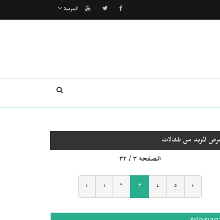
العربية
رض المزيد من المقالات
الصفحة ٣ / ٣٢
‹
١
٢
٣
٤
٥
›