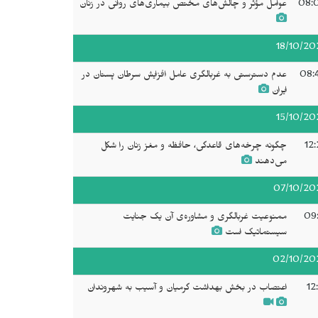
08:
عوامل مؤثر و چالش‌های مختص بیماری‌های روانی در زنان
18/10/20
08:
عدم دسترستی بە غربالگری عامل افزایش سرطان پستان در
ایران
15/10/20
12:
چگونه چرخه‌های قاعدگی، حافظه و مغز زنان را شکل
می‌دهند
07/10/20
09:
ممنوعیت غربالگری و مشاورەی آن یک جنایت
سیستماتیک است
02/10/20
12
اعتصاب در بخش بهداشت گرمیان و آسیب بە شهروندان