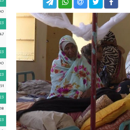
23
00
23
47
23
00
23
51
23
08
23