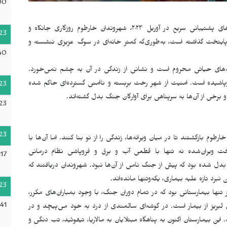
00
از زمان آغاز درگیری‌ها میان ارتش سودان و نیروهای پشتیبانی سریع در آوریل ۲۰۲۳، شهروندان خارطوم روزگاری جانکاه و
23
 پایتخت گذاشته است، به‌طوری‌که کمتر خانه‌ای در سوگ عزیزی ننشسته و
40
خت‌های حیاتی محروم است و نشانی از زندگی در آن به چشم نمی‌خورد.
وپاشیده است. امنیت از شهر رخت بربسته و ناامنی گسترده‌ای حاکم شده
23
رخی از آن‌ها به سرپناهی برای آوارگان جنگ بدل گشته‌اند.
23
23
 بازگشتند تا در میان ویرانه‌ها، زندگی را از نو بنا کنند. اما آن‌ها با
تخت ویران‌شده نه تنها با قطعی آب و برق و فروپاشی نظام درمانی
17
ی بدل شده بود که پیش از جنگ نامی از آن‌ها نبود. شهروندان دریافتند که
برد تازه علیه بیماری، یکه‌وتنها مانده‌اند.
23
 تنها بیمارستانی بود که در تمام دوران جنگ، با وجود بمباران‌های مکرر،
:41
ان لبریز از بیمار است. در گوشه‌ای سالمندی از درد به خود می‌پیچد و در
ن بیمارستان اکنون به پناهگاه مبتلایان به مالاریا، تیفوئید، تب دنگی و