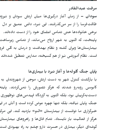
مرفت عبدالقادر
سودان –
طاقت‌فرسا را از سر می‌گذرانند. این نبرد، داغی عمیق بر دل
برخی خانواده‌ها حتی تمامی اعضای خود را از دست داده‌اند.
پایتخت، که اکنون به شهر ارواح می‌ماند، از تمامی زیرسا
بیمارستان‌ها ویران گشته و نظام بهداشت و درمان به کلی فر
است. نظام آموزشی نیز از هم گسیخته، مدارس تعطیل شده‌اند و ب
پایان جنگ گلوله‌ها و آغاز نبرد با بیماری‌ها
با بازگشت کنترل شهر به دست ارتش، موجی از شهروندان به خارطوم
کابوسی روبه‌رو شدند که هرگز تصورش را نمی‌کردند. پای
دست‌به‌گریبان بود، بلکه اکنون به آوردگاه اپیدمی‌های نوظهور
جنگ پایان نیافته، بلکه تنها چهره عوض کرده است و آنان در این ن
خبرگزاری ما توانست از بیمارستان «النو» بازدید کند. این مرکز
هرگز از فعالیت باز نایستاد. تمام اتاق‌ها و راهروهای بیمارست
گوشه‌ای دیگر، بیماری در حسرت دارو چشم به راه بهبودی است. ای