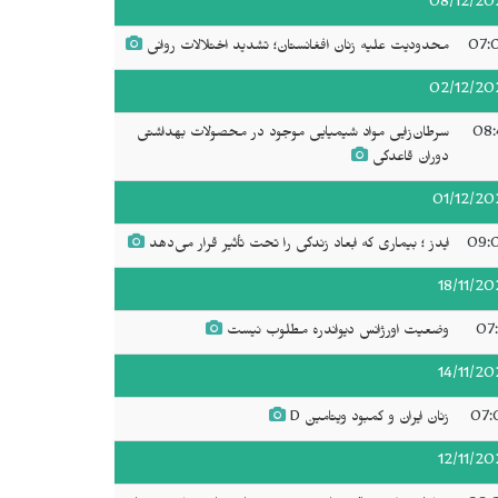
08/12/20
07:
محدودیت علیە زنان افغانستان؛ تشدید اختلالات روانی
02/12/20
08:
سرطان‌زایی مواد شیمیایی موجود در محصولات بهداشتی
دوران قاعدگی
01/12/20
09:
ایدز ؛ بیماری کە ابعاد زندگی را تحت تأثیر قرار می‌دهد
18/11/20
07:
وضعیت اورژانس‌ دیواندره مطلوب نیست
14/11/20
07:
زنان ایران و کمبود ویتامین D
12/11/20