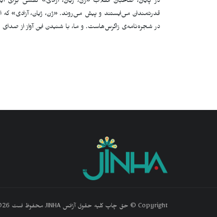
در پایان، صاحبان انقلاب «ژن، ژیان، آزادی» نفسی برای آی
قدرتمندان می‌ایستند و پیش می‌روند. «ژن، ژیان، آزادی» که ا
در شجره‌نامه‌ی زاگرس‌هاست. و ما، با شنیدن این آواز از صدای ه
‫Copyright © حق چاپ کلیه حقوق آژانس JINHA محفوظ است 2026