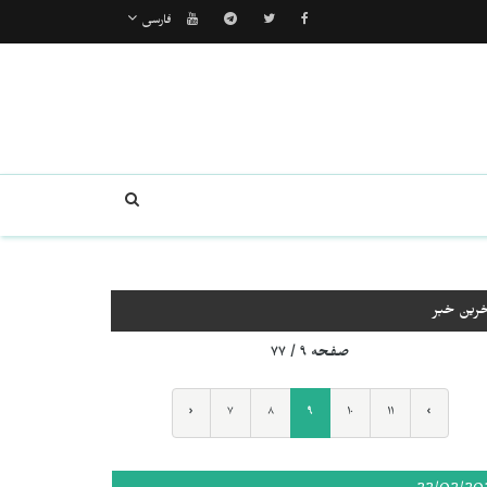
فارسی
خرین خبر
صفحه ۹ / ۷۷
‹
۷
۸
۹
۱۰
۱۱
›