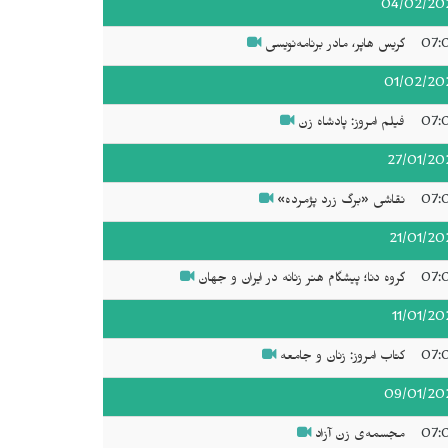
04/02/20
07:
گریس هاپر، مادر برنامه‌نویسی
01/02/20
07:
فیلم امروز: پادشاه زن
27/01/20
07:
نقاشی «برگ زرد پژمرده»
21/01/20
07:
گروه دنا؛ پیشگام هنر زنانه در ایران و جهان
11/01/20
07:
کتاب امروز: زنان و جامعه
09/01/20
07:
مجسمه‌ی زن آزاد