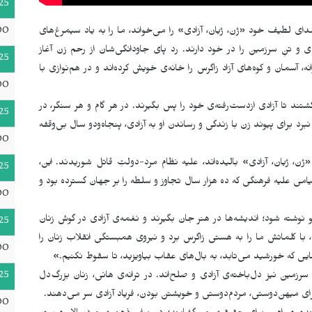
25
00
ی لطیف خود «ژن، ژیان، آزادی» را می‌خواند، ما را به یاد سیمرغ‌های
ی و تنِ سرزمین را در خود دارند. رد پای جاودانگی‌شان از رحم زن آغاز
25
 آسمان و کوه‌های آزاد زاگرس را خانه‌ی خویش کرده‌اند و در هم‌نوازی با
00
شتند تا آزادی ازدست‌رفته‌ی خود را پس بگیرند. در هر گام و هر سنگر، در
25
نبرد برای پیوند زن با زندگی و رساندن او به آزادی، پنجاه‌ودو سال بی‌وقفه
00
«ژن، ژیان، آزادی» بالیده‌اند، علیه نظام مرد-دولتِ قاتل شوریدند. این،
25
یامی علیه فرهنگی که ده هزار سال تجاوز و سلطه را بر جهان گسترده بود و
00
و نوشته شود؛ اندیشه‌ها در هنر جان بگیرند و نغمه‌ی آزادی در گوش زنان
25
با کلماتش ما را به هستی زاگرس برد و نیروی همبستگی انقلاب زنان را
00
جایی که خورشید می‌تابد، به بال‌های عقاب بیاویزید، تا سقوط نکنیم.»
25
مین نیز دل‌باخته‌ی آزادی و صلح‌اند. در ترانه‌ی هانی، زنان بزرگ‌دل
رای میهن‌دوستی، مردم‌دوستی و خویشتن بودن، فریاد آزادی سر می‌دهند.
00