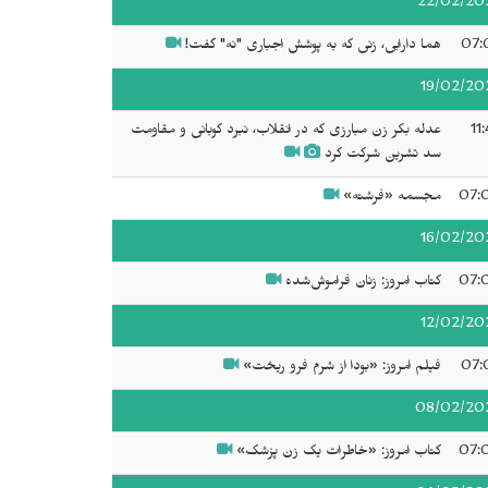
22/02/20
07:
هما دارابی، زنی که به پوشش اجباری "نه" گفت!
19/02/20
11
عدله بکر زن مبارزی که در انقلاب، نبرد کوبانی و مقاومت
سد تشرین شرکت کرد
07:
مجسمه «فرشته»
16/02/20
07:
کتاب امروز: زنان فراموش‌شده
12/02/20
07:
فیلم امروز: «بودا از شرم فرو ریخت»
08/02/20
07:
کتاب امروز: «خاطرات یک زن پزشک»