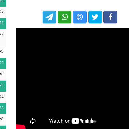
25
03
25
:42
00
25
00
25
02
25
00