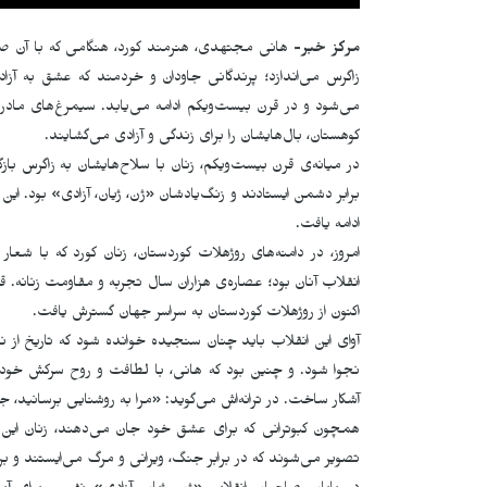
مرکز خبر-
هانی مجتهدی، هنرمند کورد، هنگامی که با آن صدا
زاگرس می‌اندازد؛ پرندگانی جاودان و خردمند که عشق به آزاد
می‌شود و در قرن بیست‌ویکم ادامه می‌یابد. سیمرغ‌های مادرانه،
کوهستان، بال‌هایشان را برای زندگی و آزادی می‌گشایند.
در میانه‌ی قرن بیست‌ویکم، زنان با سلاح‌هایشان به زاگرس بازگ
برابر دشمن ایستادند و زنگ‌یادشان «ژن، ژیان، آزادی» بود. این 
ادامه یافت.
امروز، در دامنه‌های روژهلات کوردستان، زنان کورد که با شعار 
انقلاب آنان بود؛ عصاره‌ی هزاران سال تجربه و مقاومت زنانه. ق
اکنون از روژهلات کوردستان به سراسر جهان گسترش یافت.
آوای این انقلاب باید چنان سنجیده خوانده شود که تاریخ از ن
نجوا شود. و چنین بود که هانی، با لطافت و روح سرکش خود، 
آشکار ساخت. در ترانه‌اش می‌گوید: «مرا به روشنایی برسانید، 
همچون کبوترانی که برای عشق خود جان می‌دهند، زنان این سرز
تصویر می‌شوند که در برابر جنگ، ویرانی و مرگ می‌ایستند و ب