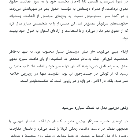
در دورهٔ دبیرستان، گلستان تارا گام‌های نخست خود را به سوی فعالیت حقوق
بشری برداشت. او همراه دوستانش به مؤسسه حقوق بشر در شهرباتمان می‌رفت
و در آنجا حس مسئولیتش نسبت به رنج‌های مردمش از اقدامات وحشیانه
حکومت‌های سرکوبگر عمیق‌تر شد. این مسیر، او را به شخصیتی مبارز بدل کرد
که از حقوق بشر دفاع می‌کرد و با استقامت و اراده‌ای استوار، به اصول خود پایبند
بود.
اولکام ایسِن می‌گوید: «او میان دوستانش بسیار محبوب بود، نه تنها به‌خاطر
شخصیت قوی‌اش، بلکه به‌خاطر عشقش به انسانیت؛ او باور داشت مبارزه بدون
عشق به مردم کامل نمی‌شود.» گلستان تارا مسیر خود را ادامه داد تا به حقیقتی
رسید که از کودکی در جست‌وجوی آن بود: مقاومت تنها در رویارویی خلاصه
نمی‌شود، بلکه در آگاهی، در واژه و در رؤیایی است که شکست‌ناپذیر است.
وقتی دوربین بدل به تفنگ مبارزه می‌شود
در کوه‌های خنیره، خبرنگار روژبین دنیز با گلستان تارا آشنا شد؛ او دوربین را
همچون تفنگ در دست داشت، زندگی گریلا را ثبت می‌کرد و داستان مقاومت
روزمره را از دل کوه‌ها می‌نوشت. نه تنها مهارت او، بلکه روح منضبط و شادابش