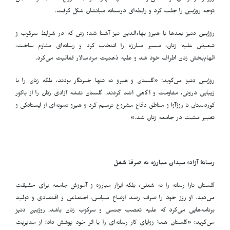
توجه روژبین را جلب کرد و رابطه‌ای دوستانه میانشان شکل گرفت.
روژبین دنیز بعدها با هیرو بهاءالدین نیز آشنا شد؛ زنی که در شرایط سرکوب و
تبعیض علیه زنان، مسیر مبارزه را انتخاب کرد و رسانه‌ای مقاوم ساخت،
الهام‌بخش زنان اطراف خود شد و علیه ذهنیت مردسالار فعالیت می‌کرد.
روژبین دنیز می‌گوید: «گلستان و هیرو نه تنها خبرنگار بودند، بلکه زنان را با
زیبایی درونی، مقاومت و آگاهی آشنا کردند. گلستان نقشه آزادی زنان را از باکور
کوردستان تا روژآوا و مناطق دفاع مشروع ترسیم کرد و هیرو نمونه‌ای از ایستادگی و
تغییر مثبت در جامعه زنان شد.»
رسانهٔ آزاد؛ میدان مبارزه نه صرفا شغل
گلستان تارا رسانه را نه شغلی، بلکه ابزار مبارزه و آموزش جامعه برای حقیقت
می‌دید. او روز خود را صرف رصد اوضاع سیاسی، اجتماعی و اقتصادی و تولید
برنامه‌هایی می‌کرد که علیه تعصب جنسی و سرکوب زنان باشد. روژبین دنیز
می‌گوید: «گلستان همهٔ زوایای کار رسانه‌ای را با اثر خود پوشش داد؛ از مدیریت