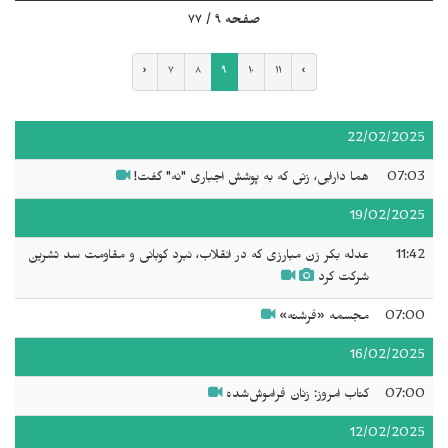
صفحه ۹ / ۷۷
‹
۷
۸
۹
۱۰
۱۱
›
22/02/2025
07:03
هما دارابی، زنی که به پوشش اجباری "نه" گفت!
19/02/2025
11:42
عدله بکر زن مبارزی که در انقلاب، نبرد کوبانی و مقاومت سد تشرین
شرکت کرد
07:00
مجسمه «فرشته»
16/02/2025
07:00
کتاب امروز: زنان فراموش‌شده
12/02/2025