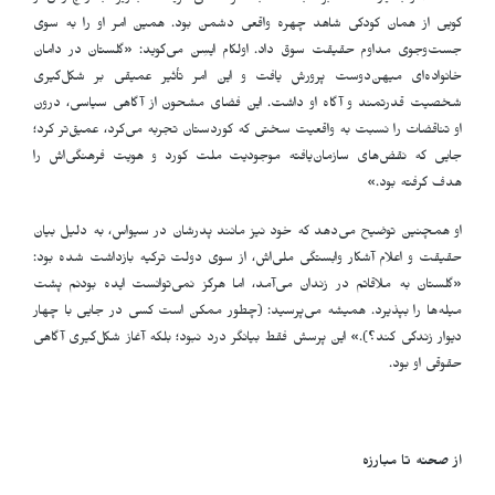
گویی از همان کودکی شاهد چهره واقعی دشمن بود. همین امر او را به سوی
جست‌وجوی مداوم حقیقت سوق داد. اولکام ایسِن می‌گوید: «گلستان در دامان
خانواده‌ای میهن‌دوست پرورش یافت و این امر تأثیر عمیقی بر شکل‌گیری
شخصیت قدرتمند و آگاه او داشت. این فضای مشحون از آگاهی سیاسی، درون
او تناقضات را نسبت به واقعیت سختی که کوردستان تجربه می‌کرد، عمیق‌تر کرد؛
جایی که نقض‌های سازمان‌یافته موجودیت ملت کورد و هویت فرهنگی‌اش را
هدف گرفته بود.»
او همچنین توضیح می‌دهد که خود نیز مانند پدرشان در سیواس، به دلیل بیان
حقیقت و اعلام آشکار وابستگی ملی‌اش، از سوی دولت ترکیه بازداشت شده بود:
«گلستان به ملاقاتم در زندان می‌آمد، اما هرگز نمی‌توانست ایده بودنم پشت
میله‌ها را بپذیرد. همیشه می‌پرسید: (چطور ممکن است کسی در جایی با چهار
دیوار زندگی کند؟).» این پرسش فقط بیانگر درد نبود؛ بلکه آغاز شکل‌گیری آگاهی
حقوقی او بود.
از صحنه تا مبارزه