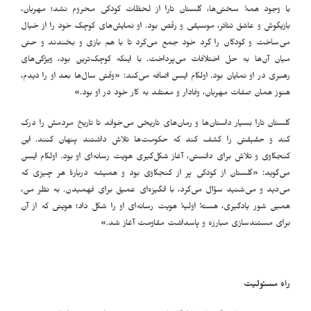
با وجود همهٔ سختی‌ها، گلستان تارا از لحظات کودکی محروم نشد؛ مهربان،
بازیگوش و عاشق تئاتر، موسیقی و رقص بود. او نمایش‌های کوچک خود را از خیال
می‌ساخت و کودکان را گرد خود جمع می‌کرد تا با هم بازی و بخندند و حتی
میان آن‌ها به حل اختلافات می‌پرداخت. با اینکه کوچک‌ترین بود، ویژگی‌های
رهبری در او نمایان بود. اولکام ایسِن اضافه می‌کند: «وقتی سال‌ها بعد او را دیدم،
هنوز همان صفات مهربان، وفادار و معتقد به کار خود در او بود.»
گلستان تارا بسیار داستان‌ها و رمان‌های تاریخی می‌خواند تا تاریخ مردمش را درک
کند و حقیقتی را کشف کند که حکومت‌ها تلاش داشتند پنهان کنند. این
کنجکاوی و تلاش برای دانستن، آغاز شکل‌گیری هویت رسانه‌ای او بود. اولکام ایسِن
می‌گوید: «گلستان از کودکی پر از کنجکاوی بود و همیشه دربارهٔ هر چیزی که
می‌دید و می‌شنید سؤال می‌کرد، با انگیزه‌ای عمیق برای فهمیدن. به نظر من،
همین شور یادگیری، هستهٔ اولیهٔ هویت رسانه‌ای او را شکل داد؛ هویتی که از آن
برای مستندسازی مبارزه و پاسداشت مقاومت آغاز شد.»
راه مسئولیت