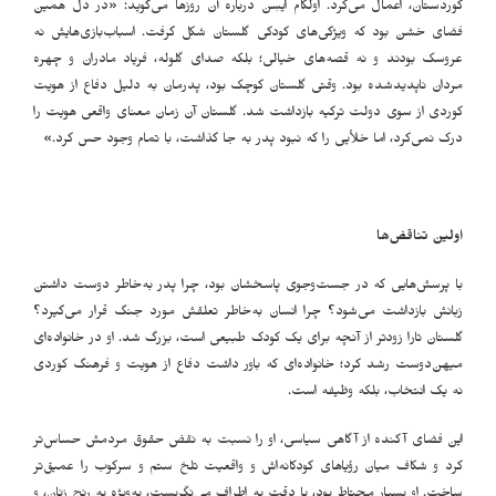
کوردستان، اعمال می‌کرد. اولکام ایسِن درباره آن روزها می‌گوید: «در دل همین
فضای خشن بود که ویژگی‌های کودکی گلستان شکل گرفت. اسباب‌بازی‌هایش نه
عروسک بودند و نه قصه‌های خیالی؛ بلکه صدای گلوله، فریاد مادران و چهره
مردان ناپدیدشده بود. وقتی گلستان کوچک بود، پدرمان به دلیل دفاع از هویت
کوردی از سوی دولت ترکیه بازداشت شد. گلستان آن زمان معنای واقعی هویت را
درک نمی‌کرد، اما خلأیی را که نبود پدر به جا گذاشت، با تمام وجود حس کرد.»
اولین تناقض‌ها
با پرسش‌هایی که در جست‌وجوی پاسخشان بود، چرا پدر به‌خاطر دوست داشتن
زبانش بازداشت می‌شود؟ چرا انسان به‌خاطر تعلقش مورد جنگ قرار می‌گیرد؟
گلستان تارا زودتر از آنچه برای یک کودک طبیعی است، بزرگ شد. او در خانواده‌ای
میهن‌دوست رشد کرد؛ خانواده‌ای که باور داشت دفاع از هویت و فرهنگ کوردی
نه یک انتخاب، بلکه وظیفه است.
این فضای آکنده از آگاهی سیاسی، او را نسبت به نقض حقوق مردمش حساس‌تر
کرد و شکاف میان رؤیاهای کودکانه‌اش و واقعیت تلخ ستم و سرکوب را عمیق‌تر
ساخت. او بسیار محتاط بود، با دقت به اطراف می‌نگریست، به‌ویژه به رنج زنان، و