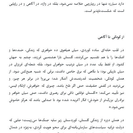
دارد مبارزه تنها در رویارویی خلاصه نمی‌شود، بلکه در واژه، در آگاهی و در رؤیایی
است که شکست‌ناپذیر است.
از کودکی تا آگاهی
در قلب خانه‌ای ساده کوردی، میان هیاهوی ده خواهری که زندگی، خنده‌ها و
اشک‌ها را با هم تقسیم می‌کردند، گلستان تارا هشتمین فرزند، چشم به جهان
گشود. او فقط یک عدد در میان ترتیب خواهران نبود، بلکه شعله‌ای فروزان در
میان تاریکی بود؛ با نگاهی که برق خاصی داشت، برقی که شبیه هیچ‌کس نبود. از
همان کودکی، شخصیت قدرتمندش آشکار شد؛ بی‌پروا در برابر هر چیز، و
بی‌تردید در گفتن حقیقت حتی اگر تلخ باشد. چیزی که خواهرش، اولکام ایسِن،
نیز تأیید می‌کند: «گلستان توانایی ذاتی برای رهبری داشت، حتی میان خواهر و
برادران بزرگ‌تر از خودش؛ انگار آفریده شده بود تا صدایی باشد که هرگز خاموش
نمی‌شود.»
در همان دوره از زندگی گلستان، کوردستان زیر سایه جنگ‌ها می‌زیست؛ جایی که
دولت ترکیه سیاست‌های سازمان‌یافته‌ای برای محو هویت کُردی، به‌ویژه در شمال