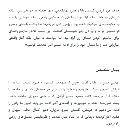
هدف قرار گرفتن گلستان تارا و هیرو بهاءالدین، تنها حمله به دو نفر نبود، بلکه
ضربه‌ای به خط رسانهٔ آزاد بود؛ رسانه‌ای که جایگزین واقعی رسانهٔ دروغین وابسته
به حکومت‌های سرکوبگر شده بود. روژبین دنیز می‌گوید: «شهادت گلستان و هیرو
اثر عمیقی بر ما و بر دل زنان کوردستان گذاشت. این حمله تلاش سازمان‌یافته‌ای
برای خاموش کردن صدای زن آزاد بود، اما جراحت نه پایان، بلکه آغاز واکنش
مبارزاتی شد و ما پیمان خود را برای ادامه مسیر آنان تجدید کردیم.»
پیمان نشکستنی
روژبین دنیز در پایان گفت: «پس از شهادت گلستان و هیرو، شدت مبارزه را
افزایش دادیم و سوگند خوردیم راه خود را در برابر هر حمله‌ای که زن و جامعه را
هدف قرار می‌دهد ادامه دهیم. مسیر آزادی که با خون مبارزان ساخته شده،
بسته نمی‌شود؛ بلکه با دوربین‌ها و قلم‌های آنان ادامه می‌یابد. امروز ما راهی را
ادامه می‌دهیم که غربتلی، گلستان، هیرو، نوژیان، دنیز، کمال، ناظم، جیهان و
عگید آغاز کردند؛ نام‌هایی که به نماد بدل شدند و قلم‌هایشان مشعل‌های روشن
راه آزادی.