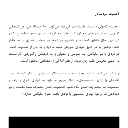
ذهنیت مردسالار
«حبیبه کحولی»، استاد فلسفه، در این باره می‌گوید: «از دیدگاه من، هر گفتمانی
که زن را به هر بهانه‌ای محکوم کند، خود محکوم است. زن مادر، معلم، پزشک و
در عین حال کشاورز است.» او توضیح می‌دهد هر سخنی که زن را به خاطر
ظاهر، پوشش یا هر دلیل دیگری سرزنش کند، مردود و به دور از انسانیت است.
هر فردی با هر جایگاهی، چه سیاسی و حقوقی و چه فرهنگی و آموزشی، اگر دست
به چنین تخریبی علیه زنان بزند، از نظر اخلاقی و اجتماعی محکوم است.
او تأکید می‌کند: «نباید وجود ذهنیت مردسالار در تونس را انکار کرد، اما باید
نگاهمان را از این دسته‌بندی‌ها فراتر ببریم. ما باید به دیگری، فارغ از رنگ و
جنسیت، به چشم یک انسان نگاه کنیم. انسانیت، فصل مشترک همهٔ ماست و هر
دیدگاهی که بر پایهٔ برتری جنسیتی یا نژادی باشد، هیچ جایگاهی ندارد.»