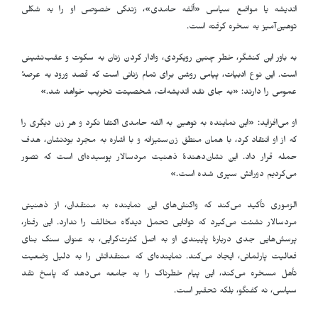
اندیشه یا مواضع سیاسی «اُلفه حامدی»، زندگی خصوصی او را به شکلی
توهین‌آمیز به سخره گرفته است.
به باور این کنشگر، خطر چنین رویکردی، وادار کردن زنان به سکوت و عقب‌نشینی
است. این نوع ادبیات، پیامی روشن برای تمام زنانی است که قصد ورود به عرصهٔ
عمومی را دارند: «به جای نقد اندیشه‌ات، شخصیتت تخریب خواهد شد.»
او می‌افزاید: «این نماینده به توهین به الفه حامدی اکتفا نکرد و هر زن دیگری را
که از او انتقاد کرد، با همان منطق زن‌ستیزانه و با اشاره به مجرد بودنشان، هدف
حمله قرار داد. این نشان‌دهندهٔ ذهنیت مردسالار پوسیده‌ای است که تصور
می‌کردیم دورانش سپری شده است.»
الزموری تأکید می‌کند که واکنش‌های این نماینده به منتقدان، از ذهنیتی
مردسالار نشئت می‌گیرد که توانایی تحمل دیدگاه مخالف را ندارد. این رفتار،
پرسش‌هایی جدی دربارهٔ پایبندی او به اصل کثرت‌گرایی، به عنوان سنگ بنای
فعالیت پارلمانی، ایجاد می‌کند. نماینده‌ای که منتقدانش را به دلیل وضعیت
تأهل مسخره می‌کند، این پیام خطرناک را به جامعه می‌دهد که پاسخ نقد
سیاسی، نه گفتگو، بلکه تحقیر است.