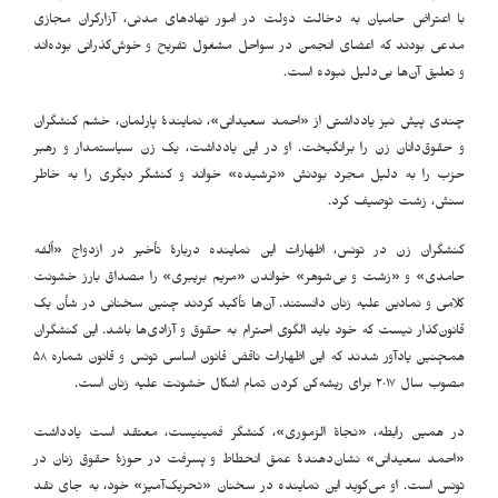
با اعتراض حامیان به دخالت دولت در امور نهادهای مدنی، آزارگران مجازی
مدعی بودند که اعضای انجمن در سواحل مشغول تفریح و خوش‌گذرانی بوده‌اند
و تعلیق آن‌ها بی‌دلیل نبوده است.
چندی پیش نیز یادداشتی از «احمد سعیدانی»، نمایندهٔ پارلمان، خشم کنشگران
و حقوق‌دانان زن را برانگیخت. او در این یادداشت، یک زن سیاستمدار و رهبر
حزب را به دلیل مجرد بودنش «ترشیده» خواند و کنشگر دیگری را به خاطر
سنش، زشت توصیف کرد.
کنشگران زن در تونس، اظهارات این نماینده دربارهٔ تأخیر در ازدواج «اُلفه
حامدی» و «زشت و بی‌شوهر» خواندن «مریم بریبری» را مصداق بارز خشونت
کلامی و نمادین علیه زنان دانستند. آن‌ها تأکید کردند چنین سخنانی در شأن یک
قانون‌گذار نیست که خود باید الگوی احترام به حقوق و آزادی‌ها باشد. این کنشگران
همچنین یادآور شدند که این اظهارات ناقض قانون اساسی تونس و قانون شماره ۵۸
مصوب سال ۲۰۱۷ برای ریشه‌کن کردن تمام اشکال خشونت علیه زنان است.
در همین رابطه، «نجاة الزموری»، کنشگر فمینیست، معتقد است یادداشت
«احمد سعیدانی» نشان‌دهندهٔ عمق انحطاط و پسرفت در حوزهٔ حقوق زنان در
تونس است. او می‌گوید این نماینده در سخنان «تحریک‌آمیز» خود، به جای نقد