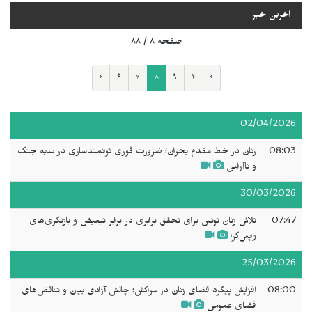
آخرین خبر
صفحه ۸ / ۸۸
‹
۶
۷
۸
۹
۱۰
›
02/04/2026
08:03
زنان در خط مقدم بحران؛ ضرورت فوری توانمندسازی در سایه جنگ
و ناآرامی
30/03/2026
07:47
تلاش زنان تونس برای تحقق برابری در برابر تبعیض و بازنگری‌های
واپس‌گرا
25/03/2026
08:00
افزایش پیگرد قضای زنان در مراکش؛ چالش آزادی بیان و تناقض‌های
فضای عمومی