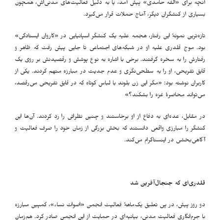
آنچه برای «اُلفه حامدی» پیش آمد، یا به دلیل فعالیت‌های مدنی‌اش، همچون
بسیاری از کنشگران دیگر، آماج حملات قرار می‌گیرد.
تازه‌ترین نمونهٔ این رفتار، هجمه علیه یک کنشگر اسپانیایی در «کاروان ایستادگی»
بود. موج قلدری علیه او در شبکه‌های اجتماعی تا جایی پیش رفت که ظاهر و
رفتارش را به سخره گرفتند. برخی با اشاره به نوع پوشش و رقصیدنش بر روی یک
قایق تفریحی، او را به سطحی‌نگری و عدم جدیت در مبارزه متهم کردند. یکی از
کاربران نوشته بود: «مگر این زن بلوند با لباس کوتاه که در قایق تفریحی می‌رقصد،
می‌تواند محاصرهٔ غزه را بشکند؟»
در مقابل، عده‌ای به دفاع از او برخاستند و چنین نظراتی را رد کردند. آن‌ها این
کنشگر را مبارزی واقعی دانستند که بخش بزرگی از زمان خود را صرف فعالیت و
آگاهی‌بخشی در اینستاگرام می‌کند.
قلدری‌ای که جنجال‌آفرین شد
دو روز پیش، در پی تعلیق یک‌ماههٔ فعالیت انجمن «اصوات نساء»، کمپین مبارزه
با جرم‌انگاری فعالیت مدنی، بیانیه‌ای در حمایت از این انجمن صادر کرد. هم‌زمان