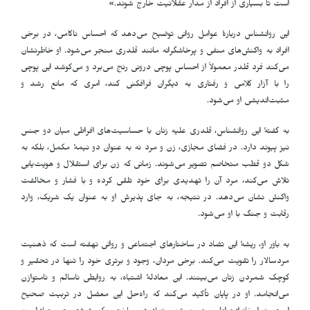
است تا بسیاری از افراد از مدار عقلانیت خارج شوند.»
این روانشناس دربارهٔ عوامل روانی توضیح می‌دهد که احساس ناکامی، در برخی
افراد به واکنش‌های منفی و پرخاشگرانه مانند قلدری منجر می‌شود. او خاطرنشان
می‌کند فرد قلدر معمولاً از احساس پوچی درونی رنج می‌برد و می‌کوشد این پوچی
را با آزار کلامی و رفتاری به دیگران فرافکنی کند، امری که مانع رشد و
مثبت‌اندیشی او می‌شود.
به گفتهٔ این روانشناس، قلدری علیه زنان با حساسیت‌های افراطی میان دو جنس
نیز پیوند دارد. در فضای مجازی، زن و مرد نه به عنوان دو نیمهٔ مکمل، بلکه به
شکل دو قطب متخاصم تصویر می‌شوند. زمانی که زن برای استقلال و هویت‌یابی
تلاش می‌کند، مرد آن را تهدیدی برای خود تلقی کرده و با فشار و مخالفت
واکنش نشان می‌دهد. در نتیجه، به جای پذیرش او به عنوان یک شریک، وارد
رقابت و جنگ با او می‌شود.
به باور او، ریشهٔ این تضاد در ساختارهای اجتماعی و روانی نهفته است که ذهنیت
مردسالار را تقویت می‌کند. برخی مردان، وجود و برتری خود را تنها در تحقیر و
کوچک شمردن زنان می‌بینند. این معادلهٔ اشتباه، به روابطی ناسالم و نامتوازن
می‌انجامد. او در پایان تأکید می‌کند که راه‌حل این معضل در تربیت صحیح