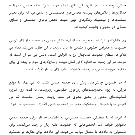
حیاتی بوده است. وی افزود این قانون ابتکار دولت نبود، بلکه حاصل مبارزات،
فداکاری‌ها و تلاش‌های پیوسته انجمن‌های فمینیستی و مدنی بود که برای تغییر
سیاست‌ها و پیشنهاد راهکارهای نوین جهت تحقق برابری جنسیتی و تساوی
همگان در حقوق و وظایف کوشیدند.
وی خاطرنشان کرد که انجمن‌ها و سازمان‌ها نقش مهمی در حمایت از زنان قربانی
خشونت و همراهی حقوقی و قضایی با آنان دارند. با این حال، علی‌رغم تمام این
تلاش‌ها، سطح خشونت همچنان رو به افزایش است. دلیل این امر آن است که
دولت در این زمینه به اندازه کافی فعال نبوده و سازوکارهای مؤثر یا ریشه‌ای برای
مقابله، هرچند نسبی، با پدیده خشونت علیه زنان به کار نگرفته است.
او در خصوص چالش‌های پیش روی جامعه مدنی گفت که این نهاد با موانع
بزرگی، به ویژه محدودیت‌های روزافزون حکومتی، روبروست. به گفته وی، امروزه
فعالیت‌های مدنی و حقوق بشری در سایه روایت رسمی حکومت که این
انجمن‌ها را شیطانی و مشکوک جلوه می‌دهد، به نوعی انگ‌زنی محسوب می‌شود.
او افزود که با تعطیلی «هیئت دسترسی به اطلاعات»، کار برای جامعه مدنی
دشوارتر خواهد شد. انجمن‌هایی که خشونت علیه زنان را رصد می‌کنند، برای
دستیابی به داده‌ها با مشکل مواجه می‌شوند. این داده‌ها برای نظارت بر عملکرد