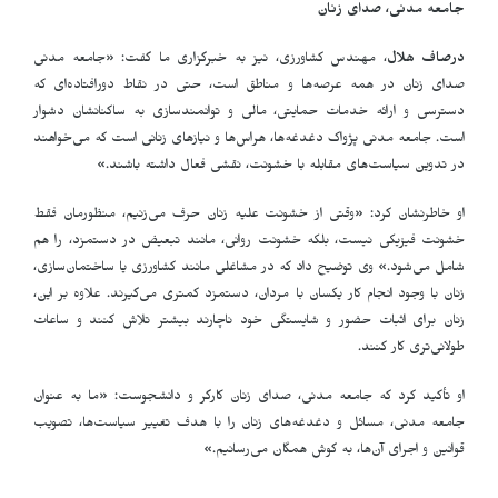
جامعه مدنی، صدای زنان
درصاف هلال
، مهندس کشاورزی، نیز به خبرگزاری ما گفت: «جامعه مدنی
صدای زنان در همه عرصه‌ها و مناطق است، حتی در نقاط دورافتاده‌ای که
دسترسی و ارائه خدمات حمایتی، مالی و توانمندسازی به ساکنانشان دشوار
است. جامعه مدنی پژواک دغدغه‌ها، هراس‌ها و نیازهای زنانی است که می‌خواهند
در تدوین سیاست‌های مقابله با خشونت، نقشی فعال داشته باشند.»
او خاطرنشان کرد: «وقتی از خشونت علیه زنان حرف می‌زنیم، منظورمان فقط
خشونت فیزیکی نیست، بلکه خشونت روانی، مانند تبعیض در دستمزد، را هم
شامل می‌شود.» وی توضیح داد که در مشاغلی مانند کشاورزی یا ساختمان‌سازی،
زنان با وجود انجام کار یکسان با مردان، دستمزد کمتری می‌گیرند. علاوه بر این،
زنان برای اثبات حضور و شایستگی خود ناچارند بیشتر تلاش کنند و ساعات
طولانی‌تری کار کنند.
او تأکید کرد که جامعه مدنی، صدای زنان کارگر و دانشجوست: «ما به عنوان
جامعه مدنی، مسائل و دغدغه‌های زنان را با هدف تغییر سیاست‌ها، تصویب
قوانین و اجرای آن‌ها، به گوش همگان می‌رسانیم.»