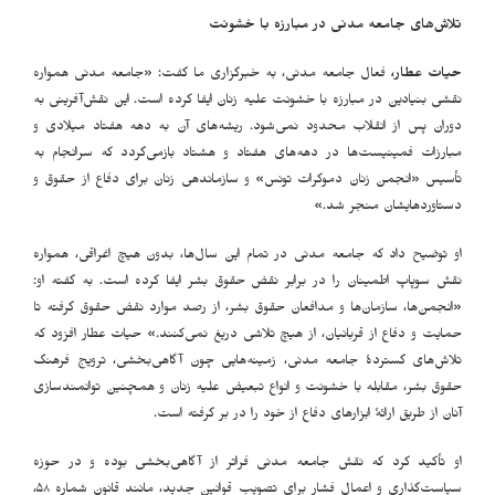
تلاش‌های جامعه مدنی در مبارزه با خشونت
حیات عطار،
فعال جامعه مدنی، به خبرگزاری ما گفت: «جامعه مدنی همواره
نقشی بنیادین در مبارزه با خشونت علیه زنان ایفا کرده است. این نقش‌آفرینی به
دوران پس از انقلاب محدود نمی‌شود. ریشه‌های آن به دهه هفتاد میلادی و
مبارزات فمینیست‌ها در دهه‌های هفتاد و هشتاد بازمی‌گردد که سرانجام به
تأسیس «انجمن زنان دموکرات تونس» و سازماندهی زنان برای دفاع از حقوق و
دستاوردهایشان منجر شد.»
او توضیح داد که جامعه مدنی در تمام این سال‌ها، بدون هیچ اغراقی، همواره
نقش سوپاپ اطمینان را در برابر نقض حقوق بشر ایفا کرده است. به گفته او:
«انجمن‌ها، سازمان‌ها و مدافعان حقوق بشر، از رصد موارد نقض حقوق گرفته تا
حمایت و دفاع از قربانیان، از هیچ تلاشی دریغ نمی‌کنند.» حیات عطار افزود که
تلاش‌های گستردهٔ جامعه مدنی، زمینه‌هایی چون آگاهی‌بخشی، ترویج فرهنگ
حقوق بشر، مقابله با خشونت و انواع تبعیض علیه زنان و همچنین توانمندسازی
آنان از طریق ارائهٔ ابزارهای دفاع از خود را در بر گرفته است.
او تأکید کرد که نقش جامعه مدنی فراتر از آگاهی‌بخشی بوده و در حوزه
سیاست‌گذاری و اعمال فشار برای تصویب قوانین جدید، مانند قانون شماره ۵۸،