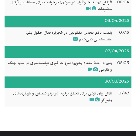
08:04
افزایش تهدید خبرنگاران در سودان؛ درخواست برای حفاظت و آزادی
مطبوعات
03/04/2026
07:16
پلمب دفتر انجمن مفقودین در الجزایر؛ فعال حقوق بشر:
عقب‌نشینی نمی‌کنیم
02/04/2026
08:03
زنان در خط مقدم بحران؛ ضرورت فوری توانمندسازی در سایه جنگ
و ناآرامی
30/03/2026
07:47
تلاش زنان تونس برای تحقق برابری در برابر تبعیض و بازنگری‌های
واپس‌گرا