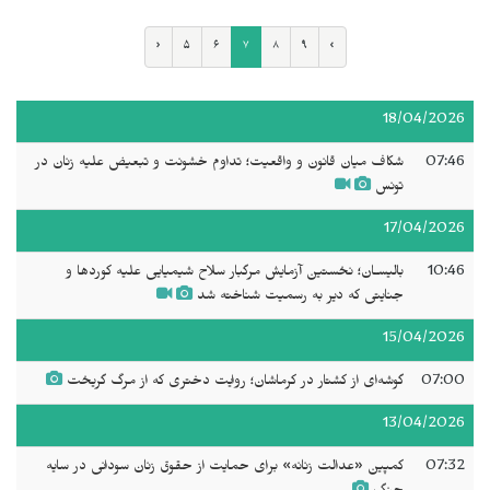
‹
۵
۶
۷
۸
۹
›
18/04/2026
07:46
شکاف میان قانون و واقعیت؛ تداوم خشونت و تبعیض علیه زنان در
تونس
17/04/2026
10:46
بالیسـان؛ نخستین آزمایش مرگبار سلاح شیمیایی علیه کوردها و
جنایتی که دیر به رسمیت شناخته شد
15/04/2026
07:00
گوشه‌ای از کشتار در کرماشان؛ روایت دختری که از مرگ گریخت
13/04/2026
07:32
کمپین «عدالت زنانه» برای حمایت از حقوق زنان سودانی در سایه