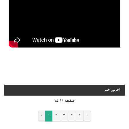
آخرین خبر
صفحه ۱ / ۷۵
‹
۱
۲
۳
۴
۵
›