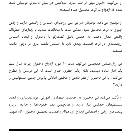
او می‌گوید: «امروز بیش از صد مورد خودکشی در میان دختران نوجوانی ثبت
شده که ازدواج به آن‌ها تحمیل شده است
.
»
او توضیح می‌دهد نوجوانان در این سن روحیه‌ای حساس و واکنشی دارند و وقتی
چیزی به آن‌ها تحمیل شود، ممکن است با مخالفت شدید یا رفتارهای خطرناک
واکنش نشان دهند. به همین دلیل گفت‌وگو با دختران و ایجاد احساس
ارزشمندی در آن‌ها اهمیت زیادی دارد تا احساس نکنند باری بر دوش جامعه
هستند
.
این روان‌شناس همچنین می‌گوید ثبت ۴۰۰ مورد ازدواج دختران زیر ۱۵ سال تنها
یک آمار ساده نیست، بلکه زنگ خطری جدی است که این پرسش را مطرح
می‌کند: آیا این دختران از نظر ذهنی و عاطفی آمادگی پذیرش چنین مسئولیتی را
دارند؟
او تأکید می‌کند این دختران به حمایت اقتصادی، آموزش، توانمندسازی و ایجاد
سیستم‌های حمایتی نیاز دارند و همچنین باید خانواده‌ها و جامعه درباره
پیامدهای روانی و اجتماعی ازدواج زودهنگام و اهمیت تحصیل دختران آگاه شوند
.