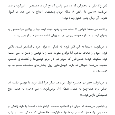
(ش.ع)، یکی از دخترانی که در سن پایین ازدواج کرده، داستانش را این‌گونه روایت
می‌کند: «اولین بار وقتی ۱۶ ساله بودم، پیشنهاد ازدواج به من شد اما قبول
نکردم. آن زمان پدرم هنوز زنده بود
.
»
او ادامه می‌دهد: «وقتی ۱۷ ساله شدم، پدرم فوت کرده بود و برادرم مرا مجبور به
ازدواج کرد. او مرا از مدرسه بیرون آورد و رویای ادامه تحصیلم را از بین برد
.
»
او می‌گوید: «بارها به این فکر کردم که کدام راه برای مردن آسان‌تر است. تلاش
کردم خودم را نجات بدهم، اما برادرم متوجه شد و با توهین و ناسزا به من حمله
کرد. سکوت کردم؛ همان‌طور که امروز هم در برابر توهین‌ها و کتک‌های همسرم
سکوت می‌کنم؛ ضرباتی که بارها کبودی‌هایی روی بخش‌های مختلف بدنم به جا
گذاشته‌اند
.
»
او می‌افزاید: «هر بار همسرم قول می‌دهد دیگر مرا کتک نزند یا توهین نکند، اما
خیلی زود همه‌چیز به همان نقطه اول برمی‌گردد و من دوباره به همان رنج
همیشگی بازمی‌گردم
.
»
او توضیح می‌دهد که میان دو انتخاب سخت گرفتار شده است؛ یا باید زندگی با
همسرش را تحمل کند، یا به خانواده بازگردد؛ خانواده‌ای که ممکن است او را به