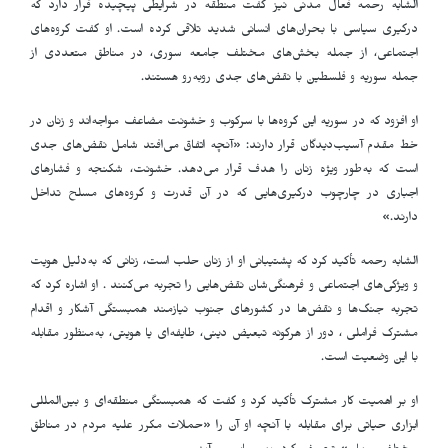
الشابه رحمه فعال مدنی نیز گفت منطقه در شرایطی پیچیده قرار دارد که
درگیری سیاسی با بحران‌های انسانی شدید تلاقی کرده است. او گفت گروه‌های
اجتماعی، از جمله بخش‌های مختلف جامعه سوری، در مناطق متعددی از
جمله سوریه و فلسطین با نقض‌های جدی روبه‌رو هستند.
او افزود که در سوریه این گروه‌ها با سركوب و خشونت مضاعف مواجه‌اند و زنان در
خط مقدم آسیب‌دیدگان قرار دارند: «آنچه اتفاق می‌افتد شامل نقض‌های جدی
است که به‌طور ویژه زنان را هدف قرار می‌دهد. خشونت، شکنجه و فشارهای
اجباری در چارچوب درگیری‌هایی که در آن قدرت و گروه‌های مسلح تداخل
دارند.»
الشابه رحمه تأکید کرد كه پشتیبانی او از زنان حلب است، زنانی که به‌دلیل هویت
و ویژگی‌های اجتماعی و فرهنگی‌شان نقض‌هایی را تجربه می‌کنند . او اشاره کرد که
تجربه جنگ‌ها و نقض‌ها در کشورهای جنوب نیازمند همبستگی آشکار و اقدام
مشترک فراملی ، دور از هرگونه تبعیض دینی، طایفه‌ای یا هویتی، به‌منظور مقابله
با این وضعیت است.
او بر اهمیت کار مشترک تأکید کرد و گفت که همبستگی منطقه‌ای و بین‌المللی
ابزاری حیاتی برای مقابله با آنچه او آن را «حملات مکرر علیه مردم در مناطق