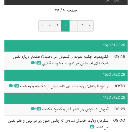
صفحه ۱۰ / ۱۹۱
‹
۸
۹
۱۰
۱۱
۱۲
›
16/05/2026
08:46
الگوریتم‌ها چگونه نفرت را گسترش می‌دهند؟؛ هشدار درباره نقش
شبکه‌های اجتماعی در تقویت خشونت آنلاین
15/05/2026
10:30
از غزه تا زندان؛ روایت سه زن فلسطینی از شکنجه و وحشت
14/05/2026
08:29
آموزش در تونس زیر فشار فقر و کمبود امکانات
08:00
ننگرهار؛ ولایت خاموش‌شده‌ای که زنانش هنوز زیر بار ترس و فقر نفس
می‌کشند