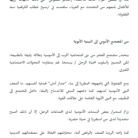
كما أن قصص "المرأة الحاملة للأمتعة، والغجر اللصوص" التي كانت الأمهات ترويها
للأطفال لمنعهم من التحدث مع الغرباء، ساهمت في ترسيخ خطاب الكراهية منذ
الطفولة.
من المجتمع الأمومي إلى البنية الأبوية
ينحدر مجتمع الغجر من بنى اجتماعية أقرب إلى الأمومية وعلاقة وثيقة بالطبيعة،
لكن التمييز وأسلوب الحياة الرحل لم يسمحا لهم بمقاومة التحولات الاجتماعية
الكبرى.
ومع الضغوط التي واجهوها، اضطروا إلى بناء "جدار أمان" لحماية أنفسهم، ما أضعف
البنى الأمومية لديهم، كما دفعهم السعي للاندماج والبقاء داخل المجتمع إلى
التكيف مع البنى الأبوية القائمة على علاقات القوة.
ورغم استمرار بعض السمات الأمومية لدى الجماعات الرحل، إلا أن ذلك أصبح
محدوداً لدى من استقروا في حياة حضرية.
كما واجه الروما العنف والرفض أثناء محاولتهم الحفاظ على معتقداتهم الدينية