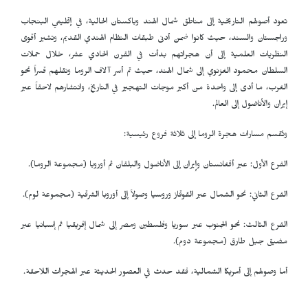
تعود أصولهم التاريخية إلى مناطق شمال الهند وباكستان الحالية، في إقليمي البنجاب
وراجستان والسند، حيث كانوا ضمن أدنى طبقات النظام الهندي القديم، وتشير أقوى
النظريات العلمية إلى أن هجراتهم بدأت في القرن الحادي عشر، خلال حملات
السلطان محمود الغزنوي إلى شمال الهند، حيث تم أسر آلاف الروما ونقلهم قسراً نحو
الغرب، ما أدى إلى واحدة من أكبر موجات التهجير في التاريخ، وانتشارهم لاحقاً عبر
إيران والأناضول إلى العالم.
وتُقسم مسارات هجرة الروما إلى ثلاثة فروع رئيسية:
الفرع الأول: عبر أفغانستان وإيران إلى الأناضول والبلقان ثم أوروبا (مجموعة الروما).
الفرع الثاني: نحو الشمال عبر القوقاز وروسيا وصولاً إلى أوروبا الشرقية (مجموعة لوم).
الفرع الثالث: نحو الجنوب عبر سوريا وفلسطين ومصر إلى شمال إفريقيا ثم إسبانيا عبر
مضيق جبل طارق (مجموعة دوم).
أما وصولهم إلى أمريكا الشمالية، فقد حدث في العصور الحديثة عبر الهجرات اللاحقة.