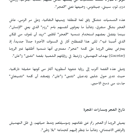
مركز الأخبار ـ
تختلف التسميات التي يُطلقها الناس عليهم بحسب الجغرافيا: روماني،
دوم، لوم، سينتي، جيتانوس، وجميعها تعني "الغجر".
هذه التسميات تتشكل وفق لغة المنطقة وبنيتها الثقافية، وعلى مر الزمن، عاش
الغجر بشكل متفرق، وغالباً ما يعرّفون أنفسهم باسم "روم" الذي يعني "الإنسان"،
بينما يفضل بعضهم استخدام تسمية "الغجر" قائلين "نريد أن نُعرّف من المكان
الذي أُصِبنا فيه"، لكن هذا المصطلح أثار في السنوات الأخيرة جدلاً جديداً، إذ
يعترض بعض الروما على كلمة "غجر"، معتبرين أنها تسمية أطلقها غير الروما
(
Gacolar
) بهدف التهميش، وترتبط في رواياتهم الشعبية بقصة "تشين" و"غان".
وتبقى هذه القصة أقرب إلى رواية شفوية أسطورية أكثر من كونها حقيقة تاريخية،
حيث تدور حول شابين يُدعيان "تشين" و"غان"، ويُعتقد أن كلمة "تشينغاني"
جاءت من دمج الاسمين.
تاريخ الغجر ومسارات الهجرة
يعيش الروما أو الغجر رغم غنى ثقافتهم وموسيقاهم ونمط حياتهم، في ظل التهميش
والرفض الاجتماعي، وغالباً ما يُنظر إليهم كجماعة "بلا وطن".