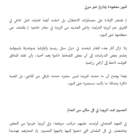
قبور مفقودة وتاريخ غير مرئي
لم تقتصر الإبادة على معسكرات الاعتقال، بل شملت أيضاً عمليات قتل جماعي في
القرى عبر أوروبا الشرقية، ودُفن العديد من الروما في مقابر جماعية لم يُكشف عن
معظمها حتى اليوم.
ولا تزال آثار هذه المقابر تُبحث في دول مثل روسيا وأوكرانيا ومولدوفا وليتوانيا،
وتشير بعض الدراسات إلى أن بعض الضحايا دُفنوا وهم أحياء، وأن تلك المناطق
تحولت لاحقاً إلى أراضٍ زراعية.
وهذا يوضح أن ما حدث للروما ليس مجرد حدث تاريخي من الماضي، بل قضية
ذاكرة وعدالة ما زالت مستمرة حتى اليوم.
التمييز ضد الروما في كل مكان من العالم
في العهد العثماني فُرضت عليهم ضرائب مرتفعة، وفي أوروبا حُرموا من التعليم،
وباختصار، في كل البلدان التي ذهبوا إليها واجهوا التمييز، وتم اعتبارهم تهديداً