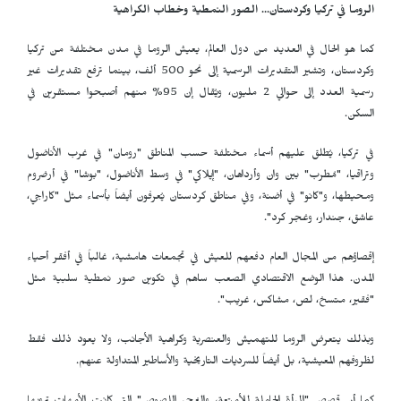
الروما في تركيا وكردستان... الصور النمطية وخطاب الكراهية
كما هو الحال في العديد من دول العالم، يعيش الروما في مدن مختلفة من تركيا
وكردستان، وتشير التقديرات الرسمية إلى نحو 500 ألف، بينما ترفع تقديرات غير
رسمية العدد إلى حوالي 2 مليون، ويُقال إن 95% منهم أصبحوا مستقرين في
السكن.
في تركيا، يُطلق عليهم أسماء مختلفة حسب المناطق "رومان" في غرب الأناضول
وتراقيا، "مُطرب" بين وان وأرداهان، "إيلاكي" في وسط الأناضول، "بوشا" في أرضروم
ومحيطها، و"كانو" في أضنة، وفي مناطق كردستان يُعرفون أيضاً بأسماء مثل "كاراجي،
عاشق، جندار، وغجر كرد".
إقصاؤهم من المجال العام دفعهم للعيش في تجمعات هامشية، غالباً في أفقر أحياء
المدن. هذا الوضع الاقتصادي الصعب ساهم في تكوين صور نمطية سلبية مثل
"فقير، متسخ، لص، مشاكس، غريب".
وبذلك يتعرض الروما للتهميش والعنصرية وكراهية الأجانب، ولا يعود ذلك فقط
لظروفهم المعيشية، بل أيضاً للسرديات التاريخية والأساطير المتداولة عنهم.