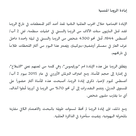
إبادة الروما المنسية
الإبادة الجماعية خلال الحرب العالمية الثانية تُعدّ أحد أكبر المنعطفات في تاريخ الروما
فقد قتل النازيون مئات الآلاف من الروما والسنتي في عمليات منظمة، ففي 2 آب/
أغسطس 1944، قُتل نحو 4300 شخص من الروما والسنتي في ليلة واحدة داخل
غرف الغاز في معسكر أوشفيتز-بيركيناو، ويُعتبر هذا اليوم من أكثر اللحظات ظلاماً
في تاريخهم.
ويُطلق الروما على هذه الإبادة اسم "بورايْموس"، وهي كلمة من لغتهم تعني "الابتلاع"،
في إشارة إلى حجم المأساة. ومع اعتراف البرلمان الأوروبي في عام 2015 بيوم 2 آب/
أغسطس كيوم لإحياء ذكرى إبادة الروما، أصبحت هذه المأساة أكثر حضوراً على
المستوى الدولي، وتشير التقديرات إلى أن نحو 70% من الروما في أوروبا قُتلوا آنذاك،
أي ما يقارب مليون شخص.
ومع ذلك، فإن إبادة الروما لم تحظَ لسنوات طويلة بالبحث والاهتمام الكافي مقارنة
بالمحرقة اليهودية، وبقيت متأخرة في الذاكرة العالمية.