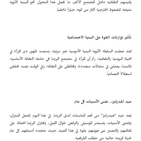
وقيمهم الثقافية داخل المجتمع الأكبر، ما يجعل هذا التحول نحو البنية الأبوية
نتيجة للضغوط الخارجية أكثر من كونه خياراً داخلياً.
تأثير توازنات القوة على البنية الاجتماعية
لقد جعلت السلطة الأبوية البنية الأمومية غير مرئية، ومنعت ظهور دور المرأة في
الحياة اليومية والثقافية، رغم أن المرأة في مجتمع الروما هي حاملة الثقافة الأساسية،
فالنساء يعملن في مجالات متعددة، ويحافظن على الثقافة، وفي الوقت نفسه يحققن
استقلالاً اقتصادياً.
عيد الهِدِرليز... نفس الأمنيات كل عام
يُعد عيد "هيدِرليز" من أهم المناسبات لدى الروما. في هذا اليوم تُشعل النيران،
وتُتمنى الأمنيات، وتستمر الموسيقى والرقص طوال الليل، ويحاول الروما الحفاظ على
ثقافتهم والتعبير عن هويتهم بقوة في هذا العيد، حيث تتجدد أمنياتهم كل عام
لحياة كريمة خالية من خطاب الكراهية.