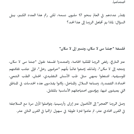
اجتماعياً.
يُقدَّر عددهم في العالم بنحو 17 مليون نسمة، لكن رغم هذا العدد الكبير، يبقى
السؤال: لماذا يتم تجاهل الروما إلى هذا الحد؟
فلسفة "جئنا من لا مكان، ونسير إلى لا مكان"
عبر التاريخ، رفض الروما الملكية الخاصة، واعتمدوا فلسفة تقول "جئنا من لا مكان،
ونتجه إلى لا مكان"، ولذلك وُصفوا غالباً بأنهم "حرفيون رحّل"، فإلى جانب ثقافتهم
الموسيقية، اشتغلوا بمهن مثل طب الأسنان التقليدي، الختان، الطب الشعبي،
الحدادة، القصدرة، وصناعة السلال والمناخل، وكانوا يقدّمون هذه الخدمات في المناطق
التي يعيشون فيها، ويؤمّنون احتياجاتهم الأساسية بالمقابل.
وصل الروما "الغجر" إلى الأناضول عبر إيران وأرمينيا، وتواصلوا لأول مرة مع السلاجقة
في القرن الحادي عشر، ثم عاشوا فترة طويلة في سهول تراقيا في القرن الثاني عشر.