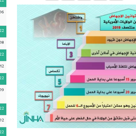
22
06
22
08
22
12
22
09
22
02
22