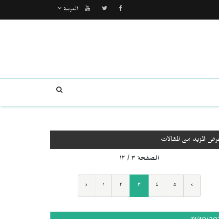
العربية
رض المزيد من المقالات
الصفحة ٣ / ١٢
‹
١
٢
٣
٤
٥
›