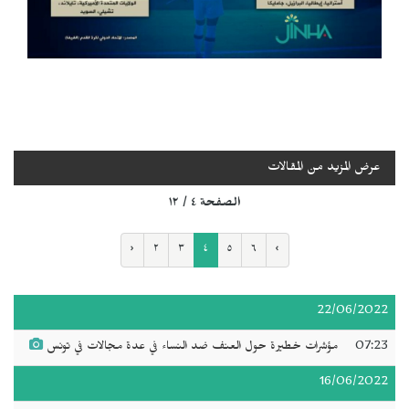
عرض المزيد من المقالات
الصفحة ٤ / ١٢
‹
٢
٣
٤
٥
٦
›
22/06/2022
07:23
مؤشرات خطيرة حول العنف ضد النساء في عدة مجالات في تونس
16/06/2022