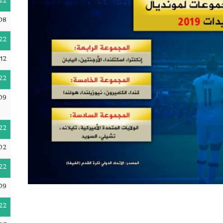
22
08
22
12
22
09
22
02
22
09
22