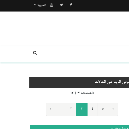
العربية
رض المزيد من المقالات
الصفحة ٣ / ١٢
‹
١
٢
٣
٤
٥
›