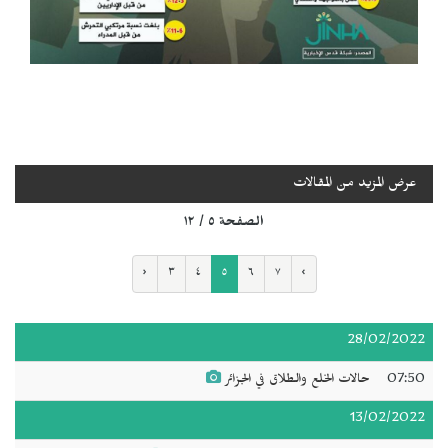
عرض المزيد من المقالات
الصفحة ٥ / ١٢
‹
٣
٤
٥
٦
٧
›
28/02/2022
07:50
حالات الخلع والطلاق في الجزائر
13/02/2022