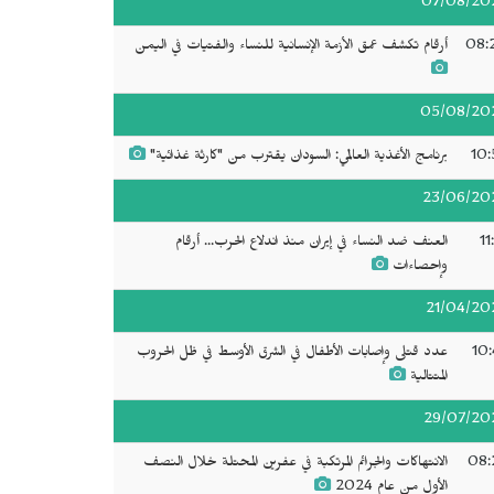
07/08/20
08:
أرقام تكشف عمق الأزمة الإنسانية للنساء والفتيات في اليمن
05/08/20
10:
برنامج الأغذية العالمي: السودان يقترب من "كارثة غذائية"
23/06/20
11
العنف ضد النساء في إيران منذ اندلاع الحرب... أرقام
وإحصاءات
21/04/20
10:
عدد قتلى وإصابات الأطفال في الشرق الأوسط في ظل الحروب
المتتالية
29/07/20
08:
الانتهاكات والجرائم المرتكبة في عفرين المحتلة خلال النصف
الأول من عام 2024