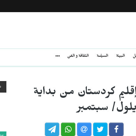
مل
البيئة
السياسة
الثقافة و الفن
ع
قليم كردستان من بداية