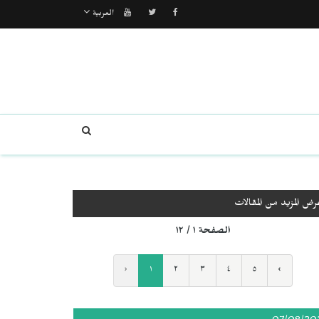
العربية
رض المزيد من المقالات
الصفحة ١ / ١٢
‹
١
٢
٣
٤
٥
›