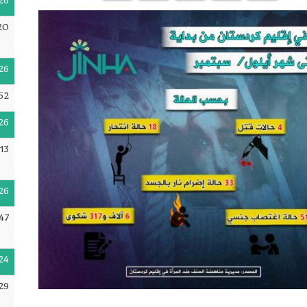
26
20
26
52
26
:13
26
47
24
29