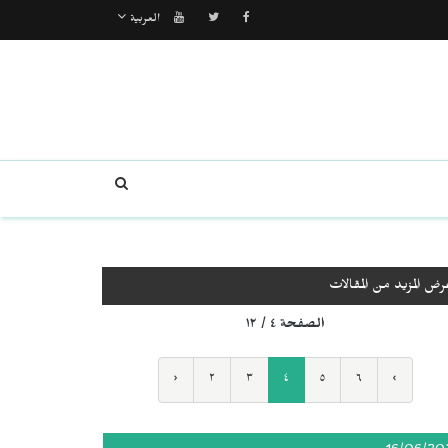
العربية
رض المزيد من المقالات
الصفحة ٤ / ١٢
‹
٢
٣
٤
٥
٦
›