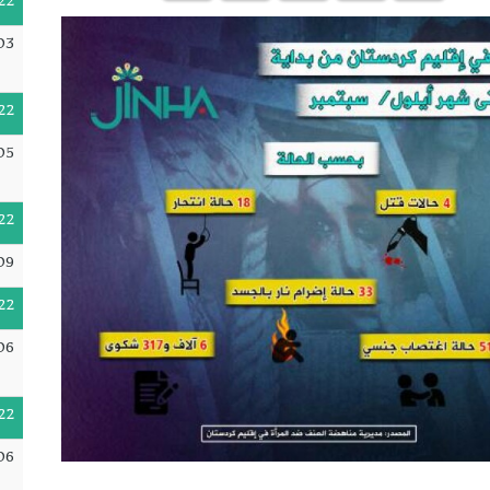
22
03
22
05
22
09
22
06
22
06