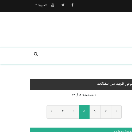
العربية
رض المزيد من المقالات
الصفحة ٥ / ١٢
‹
٣
٤
٥
٦
٧
›