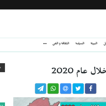
مل
البيئة
السياسة
الثقافة و الفن
ع
 عام 2020