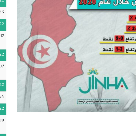
22
53
22
17
22
07
22
54
22
08