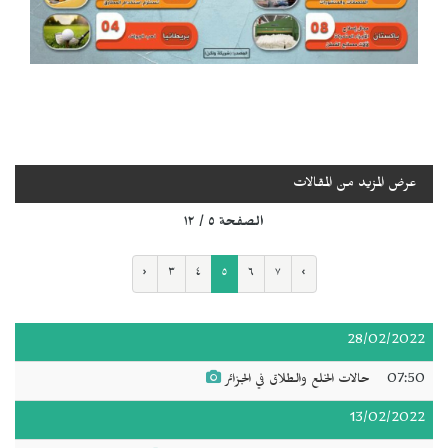
عرض المزيد من المقالات
الصفحة ٥ / ١٢
‹
٣
٤
٥
٦
٧
›
28/02/2022
07:50
حالات الخلع والطلاق في الجزائر
13/02/2022