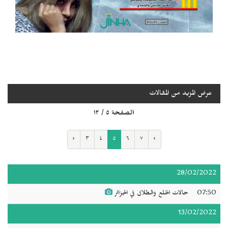
عرض المزيد من المقالات
الصفحة ٥ / ١٢
‹
٣
٤
٥
٦
٧
›
28/02/2022
07:50
حالات الخلع والطلاق في الجزائر
13/02/2022