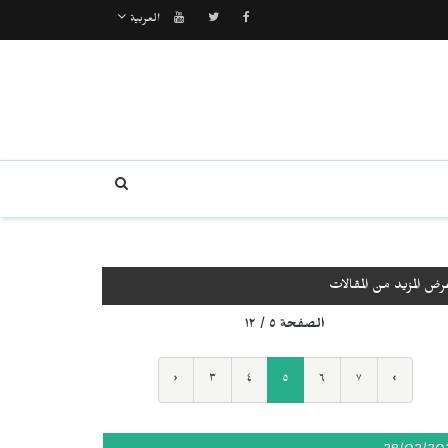
العربية
رض المزيد من المقالات
الصفحة ٥ / ١٢
‹
٣
٤
٥
٦
٧
›