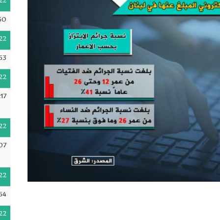
22
50
22
53
22
17
22
07
22
54
22