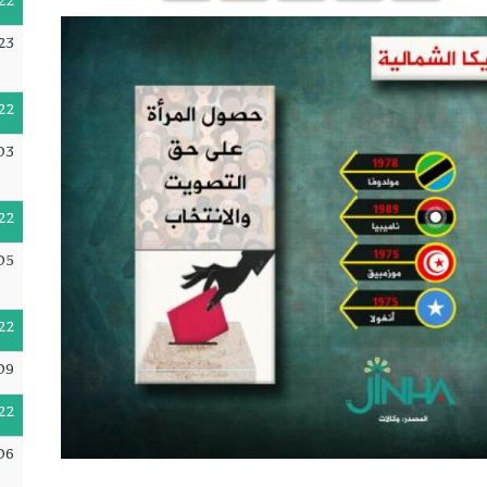
22
23
22
03
22
05
22
09
22
06