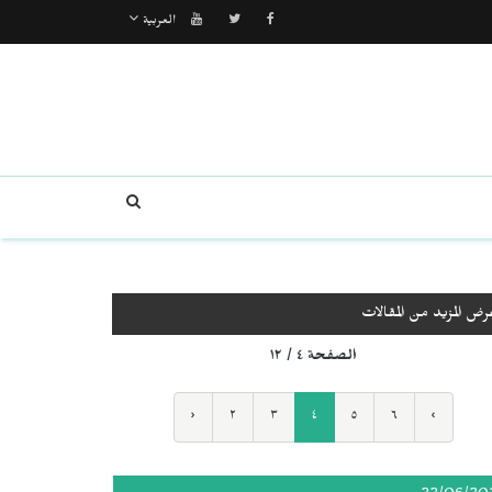
العربية
رض المزيد من المقالات
الصفحة ٤ / ١٢
‹
٢
٣
٤
٥
٦
›