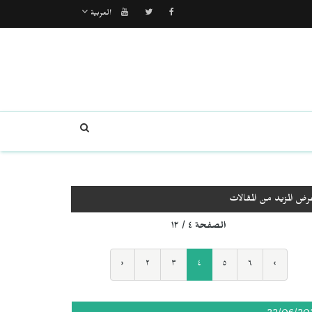
العربية
رض المزيد من المقالات
الصفحة ٤ / ١٢
‹
٢
٣
٤
٥
٦
›