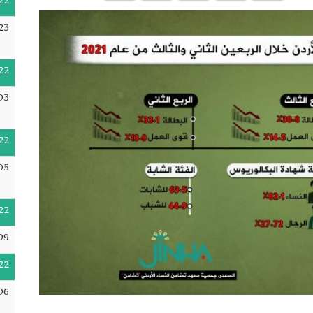
22
23
22
03
22
05
22
09
22
06