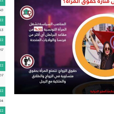
22
50
22
53
22
17
22
07
22
54
22