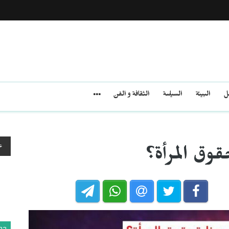
مل
البيئة
السياسة
الثقافة و الفن
ع
وق المرأة؟