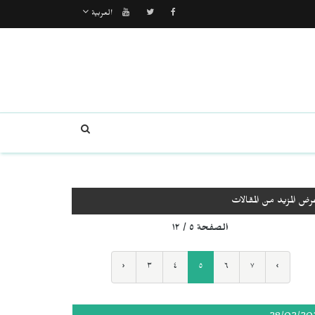
العربية
رض المزيد من المقالات
الصفحة ٥ / ١٢
‹
٣
٤
٥
٦
٧
›