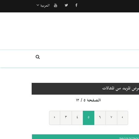
العربية
رض المزيد من المقالات
الصفحة ٥ / ١٢
‹
٣
٤
٥
٦
٧
›