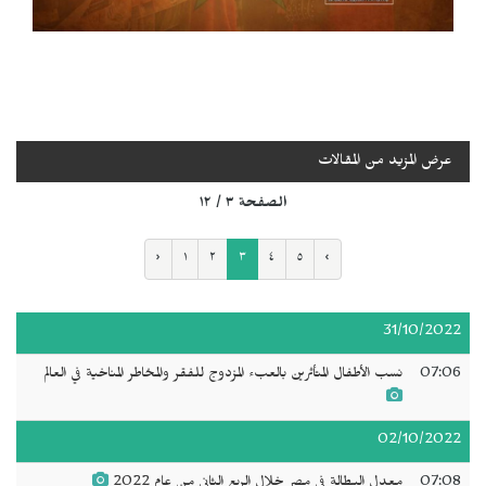
عرض المزيد من المقالات
الصفحة ٣ / ١٢
‹
١
٢
٣
٤
٥
›
31/10/2022
07:06
نسب الأطفال المتأثرين بالعبء المزدوج للفقر والمخاطر المناخية في العالم
02/10/2022
07:08
معدل البطالة في مصر خلال الربع الثاني من عام 2022