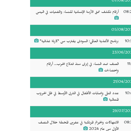
07/08/20
08:
أرقام تكشف عمق الأزمة الإنسانية للنساء والفتيات في اليمن
05/08/20
10:
برنامج الأغذية العالمي: السودان يقترب من "كارثة غذائية"
23/06/20
11
العنف ضد النساء في إيران منذ اندلاع الحرب... أرقام
وإحصاءات
21/04/20
10:
عدد قتلى وإصابات الأطفال في الشرق الأوسط في ظل الحروب
المتتالية
29/07/20
08:
الانتهاكات والجرائم المرتكبة في عفرين المحتلة خلال النصف
الأول من عام 2024