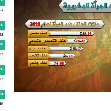
26
20
26
52
26
:13
26
47
24
29