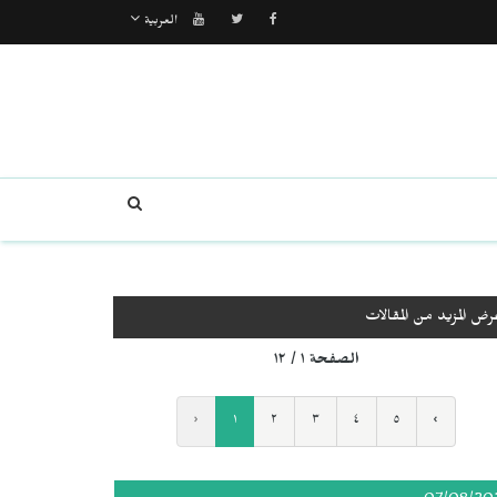
العربية
رض المزيد من المقالات
الصفحة ١ / ١٢
‹
١
٢
٣
٤
٥
›