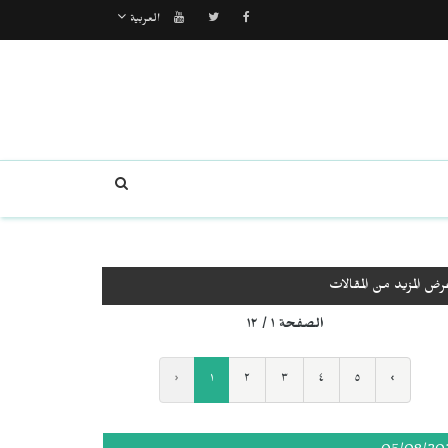
العربية
رض المزيد من المقالات
الصفحة ١ / ١٢
‹
١
٢
٣
٤
٥
›