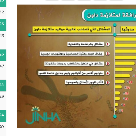
26
52
26
:13
26
47
24
29
24
30