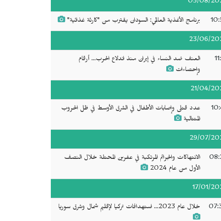
05/08/20
10:
برنامج الأغذية العالمي: السودان يقترب من "كارثة غذائية"
23/06/20
11
العنف ضد النساء في إيران منذ اندلاع الحرب... أرقام
وإحصاءات
21/04/20
10:
عدد قتلى وإصابات الأطفال في الشرق الأوسط في ظل الحروب
المتتالية
29/07/20
08:
الانتهاكات والجرائم المرتكبة في عفرين المحتلة خلال النصف
الأول من عام 2024
17/01/20
07:
خلال عام 2023... استهدافات تركيا لإقليم شمال وشرق سوريا