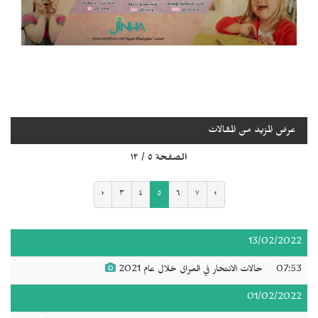
عرض المزيد من المقالات
الصفحة ٥ / ١٢
‹
٣
٤
٥
٦
٧
›
13/02/2022
07:53
حالات الانتحار في العراق خلال عام 2021
01/02/2022